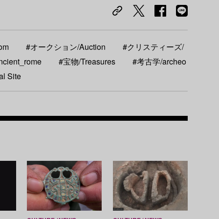
om
#オークション/Auction
#クリスティーズ/
ient_rome
#宝物/Treasures
#考古学/archeo
l Site
Recom