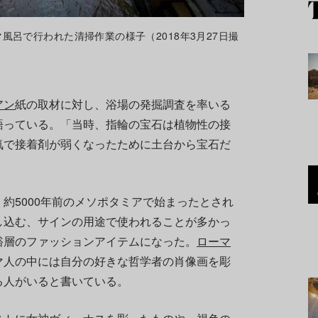
呂で行われた清掃作業の様子（2018年3月27日撮
アン
紙の取材に対し、浴場の発掘調査を率いる
語っている。「当時、指輪の宝石は植物性の接
気で接着剤が弱くなったために土台から宝石だ
」
約5000年前のメソポタミアで始まったとされ
し込む、サインの用途で使われることが多かっ
裕層のファッションアイテムになった。
ローマ
マ人の中には自分の好きな哲学者の肖像画を彫
る人がいると書いている。