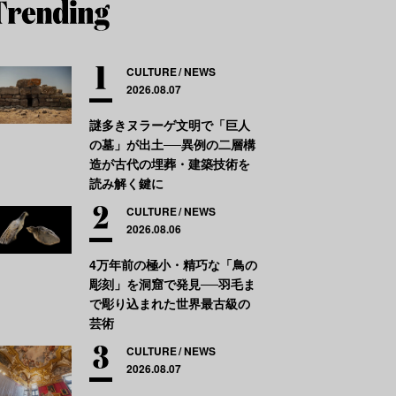
CULTURE
NEWS
2026.08.07
謎多きヌラーゲ文明で「巨人
の墓」が出土──異例の二層構
造が古代の埋葬・建築技術を
読み解く鍵に
CULTURE
NEWS
2026.08.06
4万年前の極小・精巧な「鳥の
彫刻」を洞窟で発見──羽毛ま
で彫り込まれた世界最古級の
芸術
CULTURE
NEWS
2026.08.07