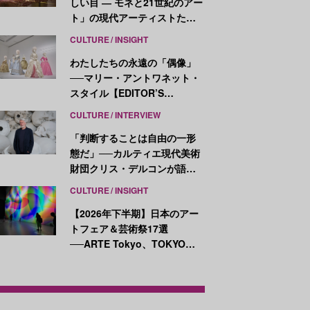
しい目 ― モネと21世紀のアー
ト」の現代アーティストたち
が示す、異なる視点
CULTURE
INSIGHT
わたしたちの永遠の「偶像」
──マリー・アントワネット・
スタイル【EDITOR’S
NOTES】
CULTURE
INTERVIEW
「判断することは自由の一形
態だ」──カルティエ現代美術
財団クリス・デルコンが語
る、公共性と批評
CULTURE
INSIGHT
【2026年下半期】日本のアー
トフェア＆芸術祭17選
──ARTE Tokyo、TOKYO
ATLAS、前橋国際芸術祭ほか
新イベントが続々開幕