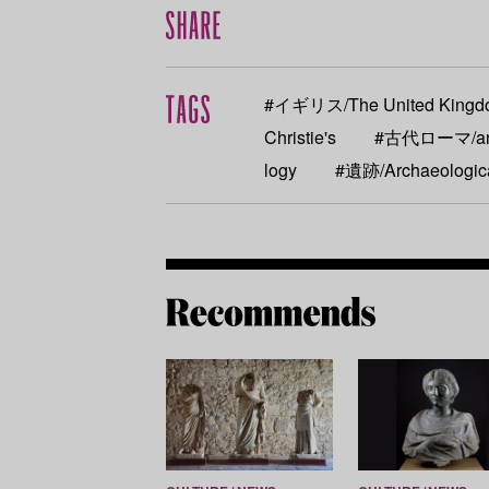
#イギリス/The United Kingd
Christie's
#古代ローマ/anc
logy
#遺跡/Archaeologica