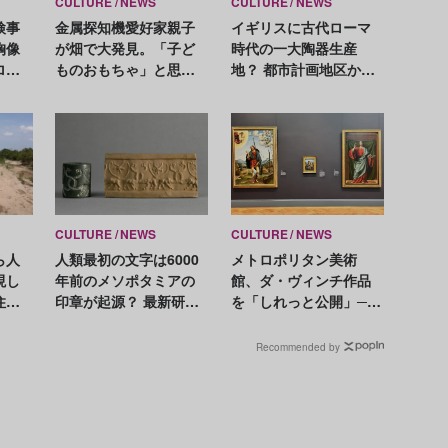
CULTURE
NEWS
CULTURE
NEWS
検事
金属探知機愛好家親子
イギリスに古代ローマ
胸像
が畑で大発見。「子ど
時代の一大陶器生産
ロー
ものおもちゃ」と思っ
地？ 都市計画地区から
アウ
た金属片が古代ローマ
環状遺跡と多数の窯跡
のブローチだった！
が見つかる
CULTURE
NEWS
CULTURE
NEWS
ら人
人類最初の文字は6000
メトロポリタン美術
現し
年前のメソポタミアの
館、ダ・ヴィンチ作品
住民
印章が起源？ 最新研究
を「しれっと公開」──
な手
で新説
億万長者秘蔵の《糸巻
きの聖母》
Recommended by