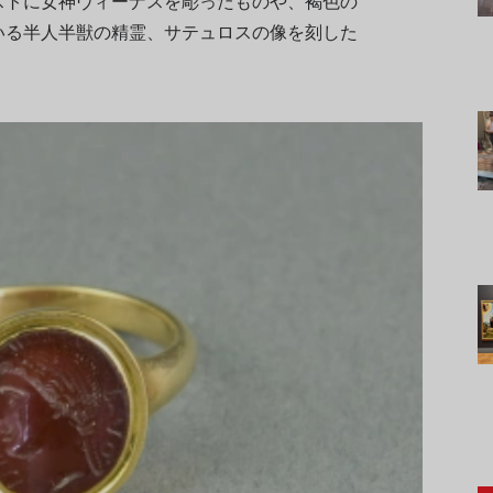
ストに女神ヴィーナスを彫ったものや、褐色の
いる半人半獣の精霊、サテュロスの像を刻した