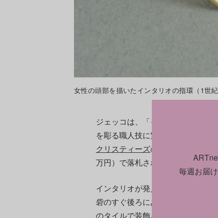
女性の頭部を描いたインタリオの指環（1世紀頃） 。Photo
ジェッコは、「インタリオの大きさ
を彫る職人技に驚かされます」と
クリスティーズ
の
オークション
で7
ART
万円）で落札されている。
毎週お届け
インタリオが発見された浴場は、
砦のすぐ後ろにあった。この砦に
のタイルで装飾されていたことか