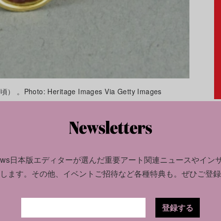
: Heritage Images Via Getty Images
は5mmから16mmで、そのような小さいもの
語る。
同様のインタリオ
は、最近、ロンドンの
千560ポンドから3万ポンド（約120万円～500
news日本版エディターが選んだ
重要アート関連ニュースやイン
します。
その他、イベントご招待など各種特典も。ぜひご登録
有名な遺跡、ハドリアヌスの長城で最も重要な
は精鋭騎兵隊が駐在しており、皇帝の刻印入り
登録する
ら、かつてこの浴場が「重要で様々な用途を果