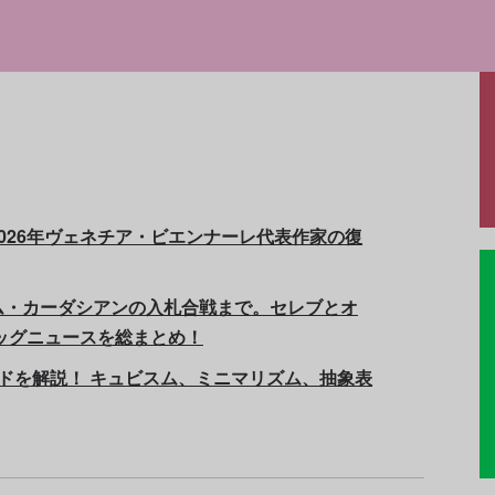
ガーディアン紙は伝えている。（翻訳：編集
026年ヴェネチア・ビエンナーレ代表作家の復
ム・カーダシアンの入札合戦まで。セレブとオ
ビッグニュースを総まとめ！
ドを解説！ キュビスム、ミニマリズム、抽象表