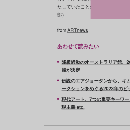
たしていたことがうかがえる」と
部）
from
ARTnews
あわせて読みたい
降板騒動のオーストラリア館、2
帰が決定
伝説のエアジョーダンから、キ
ークションをめぐる2023年の
現代アート、7つの重要キーワー
現主義 etc.