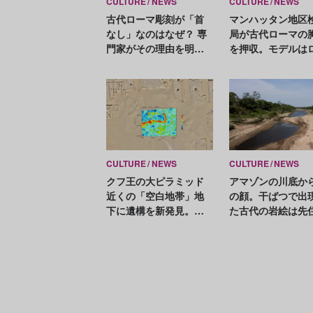
CULTURE
NEWS
CULTURE
NEWS
古代ローマ彫刻が「首
マンハッタン地区
なし」なのはなぜ？ 専
局が古代ローマの
門家がその理由を明か
を押収。モデルは
す
マ皇帝マルクス・
レリウスの娘？
CULTURE
NEWS
CULTURE
NEWS
クフ王の大ピラミッド
アマゾンの川底か
近くの「空白地帯」地
の顔。干ばつで出
下に遺構を新発見。日
た古代の岩絵は先
本・エジプト共同チー
の歴史を知る貴重
ムが発表
がかり