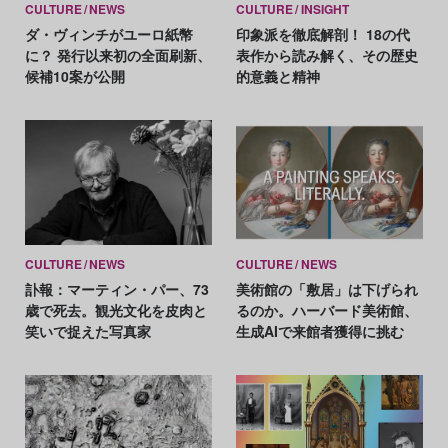
CULTURE
NEWS
CULTURE
INSIGHT
ダ・ヴィンチがユーロ紙幣
印象派を徹底解剖！ 18の代
に？ 発行以来初の全面刷新、
表作から読み解く、その歴史
候補10案が公開
的意義と精神
CULTURE
NEWS
CULTURE
NEWS
訃報：マーティン・パー、73
美術館の「敷居」は下げられ
歳で死去。観光文化を皮肉と
るのか。ハーバード美術館、
笑いで捉えた写真家
生成AIで来館者獲得に挑む