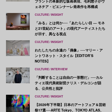
ブラントの革新的な版画表現、毛利悠子がヴ
ェネチア・ビエンナーレ発表作を再構成
CULTURE
INSIGHT
「みる」とは何か──「あたらしい目 ― モネ
と21世紀のアート」の現代アーティストたち
が示す、異なる視点
CULTURE
INSIGHT
わたしたちの永遠の「偶像」──マリー・ア
ントワネット・スタイル【EDITOR’S
NOTES】
CULTURE
INTERVIEW
「判断することは自由の一形態だ」──カル
ティエ現代美術財団クリス・デルコンが語
る、公共性と批評
CULTURE
INSIGHT
【2026年下半期】日本のアートフェア＆芸術
祭17選──ARTE Tokyo、TOKYO ATLAS、