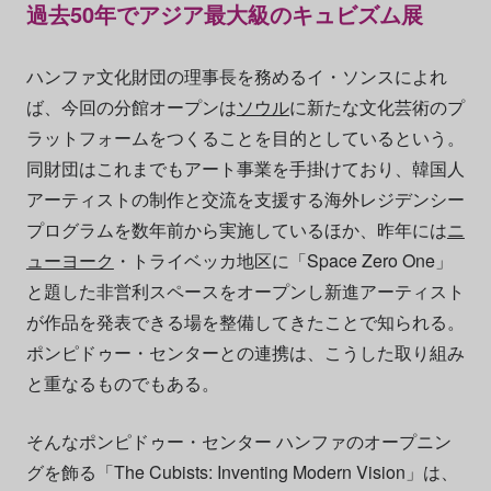
過去50年でアジア最大級のキュビズム展
ハンファ文化財団の理事長を務めるイ・ソンスによれ
ば、今回の分館オープンは
ソウル
に新たな文化芸術のプ
ラットフォームをつくることを目的としているという。
同財団はこれまでもアート事業を手掛けており、韓国人
アーティストの制作と交流を支援する海外レジデンシー
プログラムを数年前から実施しているほか、昨年には
ニ
ューヨーク
・トライベッカ地区に「Space Zero One」
と題した非営利スペースをオープンし新進アーティスト
が作品を発表できる場を整備してきたことで知られる。
ポンピドゥー・センターとの連携は、こうした取り組み
と重なるものでもある。
そんなポンピドゥー・センター ハンファのオープニン
グを飾る「The Cubists: Inventing Modern Vision」は、