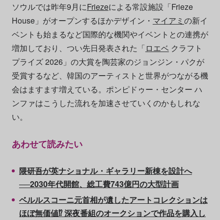
ソウルでは昨年9月に
Frieze
による常設施設「Frieze
House」がオープンするほかデザイン・
マイアミ
の新イ
ベントも始まるなど国際的な機関やイベントとの連携が
増加しており、つい先日発表された「
ロエベ
クラフト
プライズ 2026」の大賞を陶芸家のジョンジン・パクが
受賞するなど、韓国のアーティストと世界がつながる機
会はますます増えている。ポンピドゥー・センター ハ
ンファはこうした流れを加速させていくのかもしれな
い。
あわせて読みたい
隈研吾が英ナショナル・ギャラリー新棟を設計へ
──2030年代開館、総工費743億円の大型計画
ベルルスコーニ元首相が遺したアートコレクションは
ほぼ無価値⁉ 深夜番組のオークションで作品を購入し