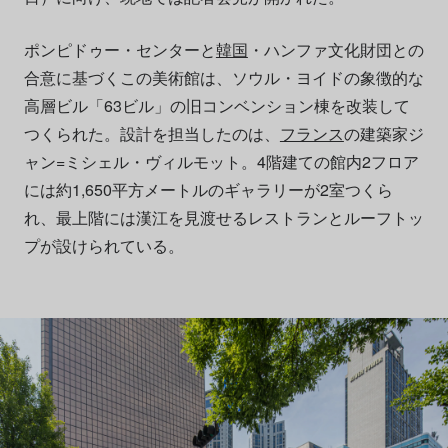
ポンピドゥー・センターと
韓国
・ハンファ文化財団との
合意に基づくこの美術館は、ソウル・ヨイドの象徴的な
高層ビル「63ビル」の旧コンベンション棟を改装して
つくられた。設計を担当したのは、
フランス
の建築家ジ
ャン=ミシェル・ヴィルモット。4階建ての館内2フロア
には約1,650平方メートルのギャラリーが2室つくら
れ、最上階には漢江を見渡せるレストランとルーフトッ
プが設けられている。