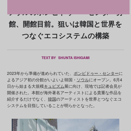
ソウルのポンピドゥー・センター分
館、開館目前。狙いは韓国と世界を
つなぐエコシステムの構築
TEXT BY
SHUNTA ISHIGAMI
2023年から準備が進められていた、
ポンピドゥー・センター
に
よるアジア初の分館がいよいよ韓国・
ソウル
にオープン。6月4
日から始まる大規模
キュビズム
展に向け、現地では記者会見が
開催された。本館が海外著名アーティストによる貴重な作品を
紹介するだけでなく、
韓国
のアーティストを世界とつなぐエコ
システムを目指していることが明らかとなった。