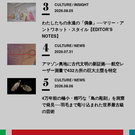
CULTURE
INSIGHT
2026.08.05
わたしたちの永遠の「偶像」──マリー・ア
ントワネット・スタイル【EDITOR’S
NOTES】
CULTURE
NEWS
2026.07.31
アマゾン奥地に古代文明の新証拠──航空レ
ーザー測量で432カ所の巨大土塁を特定
CULTURE
NEWS
2026.08.06
4万年前の極小・精巧な「鳥の彫刻」を洞窟
で発見──羽毛まで彫り込まれた世界最古級
の芸術