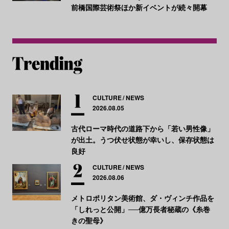
前橋国際芸術祭ほか新イベントが続々開幕
CULTURE
NEWS
2026.08.05
古代ローマ時代の道路下から「若い男性像」
が出土。うつ伏せ状態が幸いし、保存状態は
良好
CULTURE
NEWS
2026.08.06
メトロポリタン美術館、ダ・ヴィンチ作品を
「しれっと公開」──億万長者秘蔵の《糸巻
きの聖母》