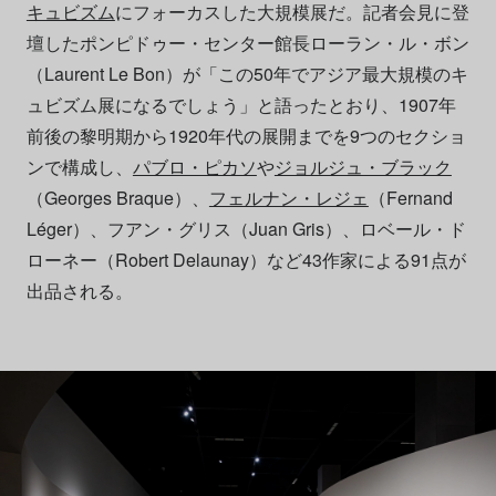
キュビズム
にフォーカスした大規模展だ。記者会見に登
壇したポンピドゥー・センター館長ローラン・ル・ボン
（Laurent Le Bon）が「この50年でアジア最大規模のキ
ュビズム展になるでしょう」と語ったとおり、1907年
前後の黎明期から1920年代の展開までを9つのセクショ
ンで構成し、
パブロ・ピカソ
や
ジョルジュ・ブラック
（Georges Braque）、
フェルナン・レジェ
（Fernand
Léger）、フアン・グリス（Juan Gris）、ロベール・ド
ローネー（Robert Delaunay）など43作家による91点が
出品される。