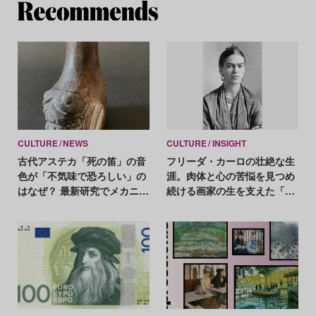
Re
CULTURE
NEWS
CULTURE
INSIGHT
古代アステカ「死の笛」の音
フリーダ・カーロの壮絶な生
色が「不気味で恐ろしい」の
涯。肉体と心の苦悩を見つめ
はなぜ？ 最新研究でメカニズ
続ける画家の生を支えた「絵
ムが判明
を描くことの幸せ」