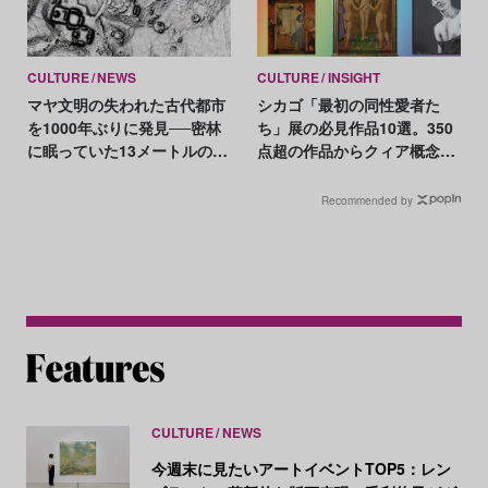
CULTURE
NEWS
CULTURE
INSIGHT
マヤ文明の失われた古代都市
シカゴ「最初の同性愛者た
を1000年ぶりに発見──密林
ち」展の必見作品10選。350
に眠っていた13メートルのピ
点超の作品からクィア概念を
ラミッドが姿を現す
再考する意欲展
Recommended by
CULTURE
NEWS
今週末に見たいアートイベントTOP5：レン