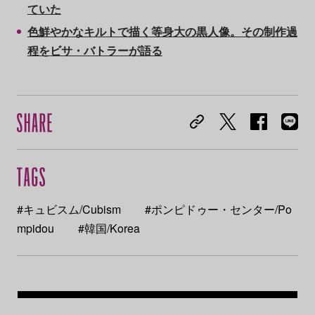
ていた
色鮮やかなキルトで描く等身大の黒人像。その制作過
程をビサ・バトラーが語る
#キュビスム/Cubism
#ポンピドゥー・センター/Po
mpidou
#韓国/Korea