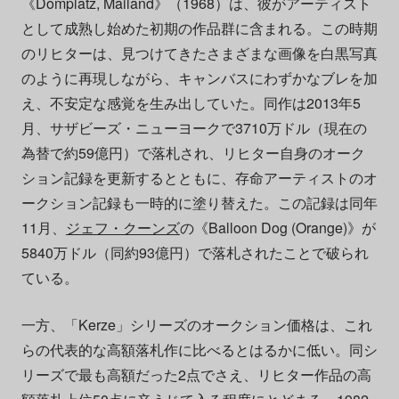
《Domplatz, Mailand》（1968）は、彼がアーティスト
として成熟し始めた初期の作品群に含まれる。この時期
のリヒターは、見つけてきたさまざまな画像を白黒写真
のように再現しながら、キャンバスにわずかなブレを加
え、不安定な感覚を生み出していた。同作は2013年5
月、サザビーズ・ニューヨークで3710万ドル（現在の
為替で約59億円）で落札され、リヒター自身のオーク
ション記録を更新するとともに、存命アーティストのオ
ークション記録も一時的に塗り替えた。この記録は同年
11月、
ジェフ・クーンズ
の《Balloon Dog (Orange)》が
5840万ドル（同約93億円）で落札されたことで破られ
ている。
一方、「Kerze」シリーズのオークション価格は、これ
らの代表的な高額落札作に比べるとはるかに低い。同シ
リーズで最も高額だった2点でさえ、リヒター作品の高