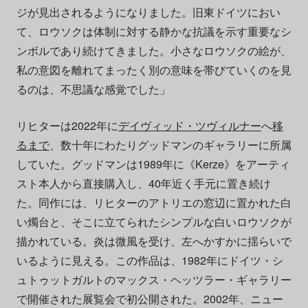
ジが見出されるようになりました。旧東ドイツにおい
て、ロウソクは体制に対する静かな抗議を示す重要なシ
ンボルであり続けてきました。小さなロウソクの絵が、
私の意図を離れてまったく別の意味を帯びていくのを見
るのは、不思議な感覚でした」
リヒターは2022年に
デイヴィッド・ツヴィルナー
へ
移
るまで
、数十年にわたりグッドマンのギャラリーに所属
していた。グッドマンは1989年に《Kerze》をアーティ
スト本人から直接購入し、40年近く手元に置き続け
た。同作には、リヒターのアトリエの窓辺に置かれた白
い燭台と、そこに立てられたシンプルな白いロウソクが
描かれている。炎は微風を受け、左へかすかに揺らいで
いるように見える。この作品は、1982年にドイツ・シ
ュトゥットガルトのマックス・ヘッツラー・ギャラリー
で開催された展覧会で初公開された。2002年、ニュー