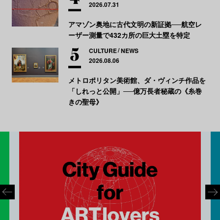
2026.07.31
アマゾン奥地に古代文明の新証拠──航空レ
ーザー測量で432カ所の巨大土塁を特定
CULTURE
NEWS
2026.08.06
メトロポリタン美術館、ダ・ヴィンチ作品を
「しれっと公開」──億万長者秘蔵の《糸巻
きの聖母》