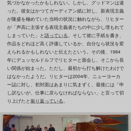
気づかなかったかもしれない。しかし、グッドマンは違
った。彼女はかつてガーディアン紙に対し、新表現主義
が隆盛を極めていた当時の状況に触れながら、リヒター
が「声高に主張する表現主義者たちの中に少し埋もれて
しまっていた」と
語っている
。そして彼に手紙を書き、
作品をどれほど高く評価しているか、自分なら状況を変
えられるかもしれないと伝えたという。その後、1984
年にデュッセルドルフでリヒターと面会し、そこから長
い関係が始まった。ただし、最初から打ち解けたわけで
はなかったようだ。リヒターは2004年、ニューヨーカ
ー誌に対し、初対面はあまりに気まずく、最後には「申
し訳ないが、仕事に戻らなければならない」と言って切
り上げたと
振り返っている
。