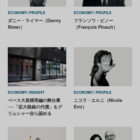
ECONOMY
PROFILE
ECONOMY
PROFILE
ダニー・ライマー（Danny
フランソワ・ピノー
Rimer）
（François Pinault）
ECONOMY
INSIGHT
ECONOMY
PROFILE
ペース大規模再編の舞台裏
ニコラ・エルニ（Nicola
──「拡大路線の代償」をグ
Erni）
リムシャー自ら認める