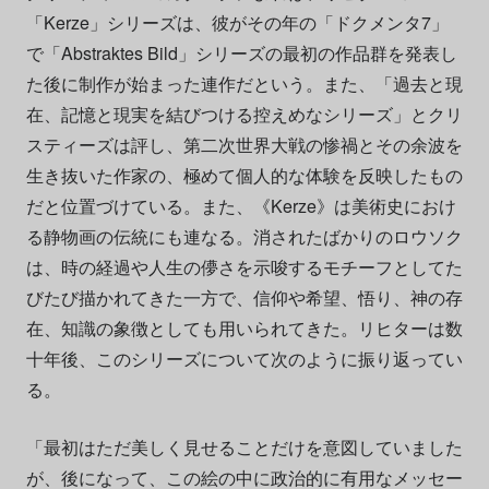
「Kerze」シリーズは、彼がその年の「ドクメンタ7」
で「Abstraktes Bild」シリーズの最初の作品群を発表し
た後に制作が始まった連作だという。また、「過去と現
在、記憶と現実を結びつける控えめなシリーズ」とクリ
スティーズは評し、第二次世界大戦の惨禍とその余波を
生き抜いた作家の、極めて個人的な体験を反映したもの
だと位置づけている。また、《Kerze》は美術史におけ
る静物画の伝統にも連なる。消されたばかりのロウソク
は、時の経過や人生の儚さを示唆するモチーフとしてた
びたび描かれてきた一方で、信仰や希望、悟り、神の存
在、知識の象徴としても用いられてきた。リヒターは数
十年後、このシリーズについて次のように振り返ってい
る。
「最初はただ美しく見せることだけを意図していました
が、後になって、この絵の中に政治的に有用なメッセー