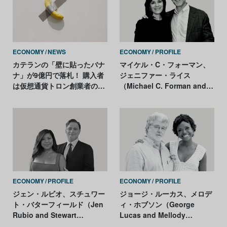
ECONOMY
NEWS
ECONOMY
PROFILE
カテランの「壁に貼ったバナ
マイケル・C・フォーマン、
ナ」が9億円で落札！ 購入者
ジェニファー・ライス
は仮想通貨トロン創業者のジ
（Michael C. Forman and
ャスティン・サン
Jennifer Rice）
ECONOMY
PROFILE
ECONOMY
PROFILE
ジェン・ルビオ、スチュワー
ジョージ・ルーカス、メロデ
ト・バターフィールド（Jen
ィ・ホブソン（George
Rubio and Stewart
Lucas and Mellody
Butterfield）
Hobson）