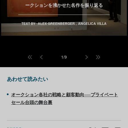
ークションを沸かせた名作を振り返る
TEXT BY
ALEX GREENBERGER
ANGELICA VILLA
1
/
9
あわせて読みたい
オークション各社の戦略と顧客動向──プライベート
セール台頭の舞台裏