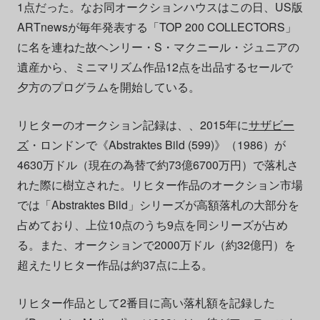
1点だった。なお同オークションハウスはこの日、US版
ARTnewsが毎年発表する「TOP 200 COLLECTORS」
に名を連ねた故ヘンリー・S・マクニール・ジュニアの
遺産から、ミニマリズム作品12点を出品するセールで
夕方のプログラムを開始している。
リヒターのオークション記録は、、2015年に
サザビー
ズ
・ロンドンで《Abstraktes Bild (599)》（1986）が
4630万ドル（現在の為替で約73億6700万円）で落札さ
れた際に樹立された。リヒター作品のオークション市場
では「Abstraktes Bild」シリーズが高額落札の大部分を
占めており、上位10点のうち9点を同シリーズが占め
る。また、オークションで2000万ドル（約32億円）を
超えたリヒター作品は約37点に上る。
リヒター作品として2番目に高い落札額を記録した