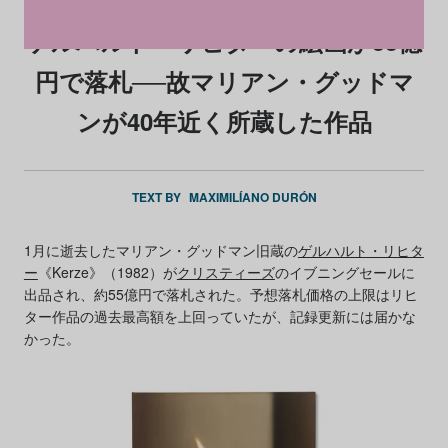
ゲルハルト・リヒターの絵画が55億
円で落札──故マリアン・グッドマ
ンが40年近く所蔵した作品
TEXT BY
MAXIMILÍANO DURÓN
1月に逝去したマリアン・グッドマン旧蔵の
ゲルハルト・リヒタ
ー
《Kerze》（1982）が
クリスティーズ
のイブニングセールに
出品され、約55億円で落札された。予想落札価格の上限はリヒ
ター作品の過去最高額を上回っていたが、記録更新には届かな
かった。