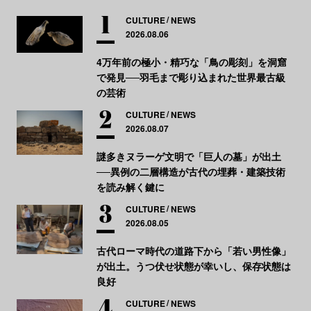
CULTURE
NEWS
2026.08.06
4万年前の極小・精巧な「鳥の彫刻」を洞窟
で発見──羽毛まで彫り込まれた世界最古級
の芸術
CULTURE
NEWS
2026.08.07
謎多きヌラーゲ文明で「巨人の墓」が出土
──異例の二層構造が古代の埋葬・建築技術
を読み解く鍵に
CULTURE
NEWS
2026.08.05
古代ローマ時代の道路下から「若い男性像」
が出土。うつ伏せ状態が幸いし、保存状態は
良好
CULTURE
NEWS