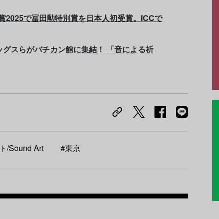
賞2025で冨田勲特別賞を日本人初受賞。ICCで
ッグスらがバチカン館に集結！ 「音による祈
ound Art
#東京
Recom