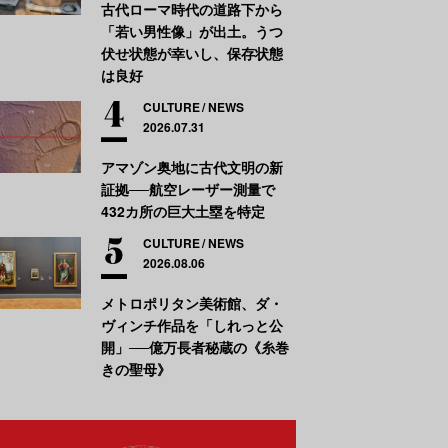
古代ローマ時代の道路下から
「若い男性像」が出土。うつ
伏せ状態が幸いし、保存状態
は良好
CULTURE
NEWS
2026.07.31
アマゾン奥地に古代文明の新
証拠──航空レーザー測量で
432カ所の巨大土塁を特定
CULTURE
NEWS
2026.08.06
メトロポリタン美術館、ダ・
ヴィンチ作品を「しれっと公
開」──億万長者秘蔵の《糸巻
きの聖母》