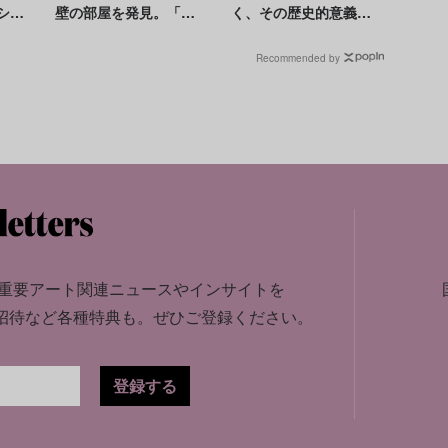
シス
壁の部屋を発見。「ポ
く、その歴史的意義と
展示
ンペイはまさに宝箱」
精神
Recommended by
重要アート関連ニュースやインサイトを
招待など各種特典も。
ぜひご登録ください。
登録する