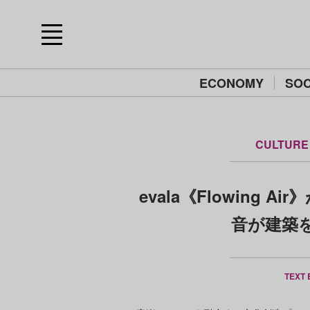
ECONOMY
SOC
CULTURE
evala《Flowing
音が建築
TEXT