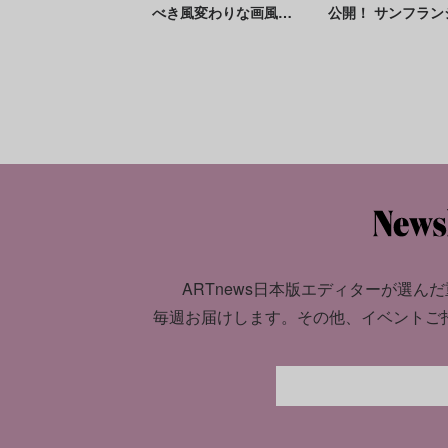
べき風変わりな画風を7
公開！ サンフラン
つの傑作でひも解く
コ近代美術館での
作品とは？
ARTnews日本版エディターが選んだ
毎週お届けします。
その他、イベントご