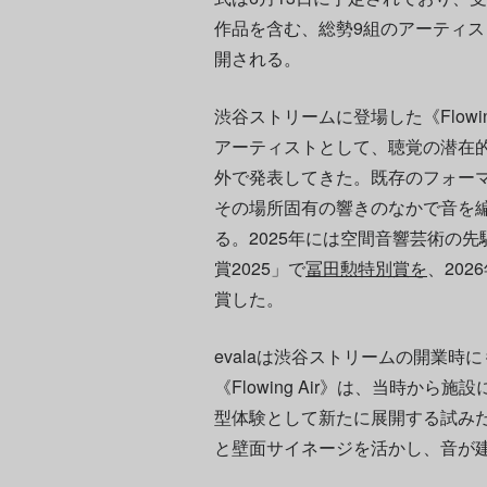
作品を含む、総勢9組のアーティ
開される。
渋谷ストリームに登場した《Flowin
アーティストとして、聴覚の潜在
外で発表してきた。既存のフォー
その場所固有の響きのなかで音を
る。2025年には空間音響芸術の
賞2025」で
冨田勲特別賞を
、20
賞した。
evalaは渋谷ストリームの開業
《Flowing Air》は、当時か
型体験として新たに展開する試み
と壁面サイネージを活かし、音が