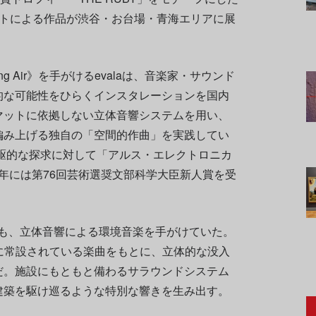
ストによる作品が渋谷・お台場・青海エリアに展
g Air》を手がけるevalaは、音楽家・サウンド
的な可能性をひらくインスタレーションを国内
マットに依拠しない立体音響システムを用い、
編み上げる独自の「空間的作曲」を実践してい
先駆的な探求に対して「アルス・エレクトロニカ
26年には第76回芸術選奨文部科学大臣新人賞を受
時にも、立体音響による環境音楽を手がけていた。
ら施設に常設されている楽曲をもとに、立体的な没入
だ。施設にもともと備わるサラウンドシステム
建築を駆け巡るような特別な響きを生み出す。