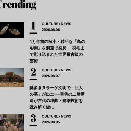
CULTURE
NEWS
2026.08.06
4万年前の極小・精巧な「鳥の
彫刻」を洞窟で発見──羽毛ま
で彫り込まれた世界最古級の
芸術
CULTURE
NEWS
2026.08.07
謎多きヌラーゲ文明で「巨人
の墓」が出土──異例の二層構
造が古代の埋葬・建築技術を
読み解く鍵に
CULTURE
NEWS
2026.08.05