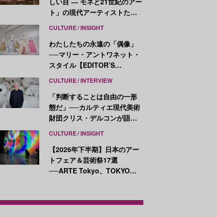
しい目 ― モネと21世紀のアー
ト」の現代アーティストたち
が示す、異なる視点
CULTURE
INSIGHT
わたしたちの永遠の「偶像」
──マリー・アントワネット・
スタイル【EDITOR’S
NOTES】
CULTURE
INTERVIEW
「判断することは自由の一形
態だ」──カルティエ現代美術
財団クリス・デルコンが語
る、公共性と批評
CULTURE
INSIGHT
【2026年下半期】日本のアー
トフェア＆芸術祭17選
──ARTE Tokyo、TOKYO
ATLAS、前橋国際芸術祭ほか
新イベントが続々開幕