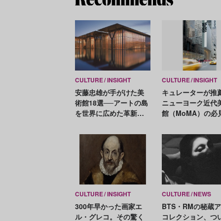
CULTURE
INSIGHT
CULTURE
INSIGHT
安藤忠雄が手がけた美
キュレーターが推
術館18選──アートの島
ニューヨーク近代
を世界に広めた革新と
館（MoMA）の必
挑戦の建築家
品26選
CULTURE
INSIGHT
CULTURE
NEWS
300年早かった画家エ
BTS・RMの秘蔵
ル・グレコ。その驚く
コレクション、つ