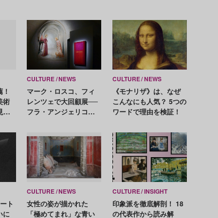
CULTURE
NEWS
CULTURE
NEWS
薦！
マーク・ロスコ、フィ
《モナリザ》は、なぜ
美術
レンツェで大回顧展──
こんなにも人気？ 5つの
見作
フラ・アンジェリコと
ワードで理由を検証！
の時代を超えた対話も
CULTURE
NEWS
CULTURE
INSIGHT
アート
女性の姿が描かれた
印象派を徹底解剖！ 18
いに
「極めてまれ」な青い
の代表作から読み解