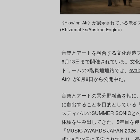
《Flowing Air》が展示されている渋谷スト
(Rhizomatiks/AbstractEngine)
音楽とアートを融合する文化創造
6月13日まで開催されている。文
トリームの2階貫通通路では、
eval
Air》が6月8日から公開中だ。
音楽とアートの異分野融合を軸に
に創出することを目的としている「MU
スティバルのSUMMER SONI
体験を生み出してきた。5年目を迎
「MUSIC AWARDS JAPAN
式は6月13日に予定されており、受