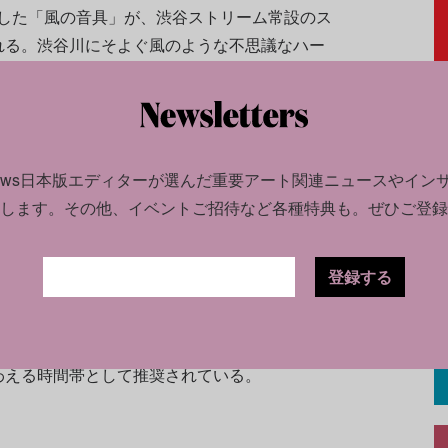
録音した「風の音具」が、渋谷ストリーム常設のス
れる。渋谷川にそよぐ風のような不思議なハー
、時折、その音に吹かれるように澄んだ金属音
あちこちで立ち現れては消えていく。2階玄関口
側から侵食するように幻想的な光が流動する。
news日本版エディターが選んだ
重要アート関連ニュースやイン
ラムとして、6月11日には第23回東京国際ミュ
します。
その他、イベントご招待など各種特典も。ぜひご登録
セッション「MUSIC LOVES ART ～『音
〜」が開催される。evalaも登壇者として参加
登録する
まで、渋谷ストリーム2階貫通通路にて公開。開場時間
した後の23時から25時にかけては、空間の静けさが
わえる時間帯として推奨されている。