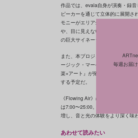
作品では、evala自身が演奏・
ピーカーを通じて立体的に展開さ
モニーがエリア全域に響きわたり
や、目に見えない生き物の気配が
の巨大サイネージでは、壁面を内
ART
また、本プロジェクトの関連プログ
毎週お届け
ージック・マーケットにて、文化庁特別
楽×アート』が拓く、新たな可能性
する予定だ。
《Flowing Air》は6月13日
は7:00〜25:00。飲食店が閉店
増し、音と光の体験をより深く味
あわせて読みたい