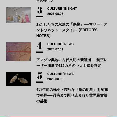
CULTURE
INSIGHT
2026.08.05
わたしたちの永遠の「偶像」──マリー・ア
ントワネット・スタイル【EDITOR’S
NOTES】
CULTURE
NEWS
2026.07.31
アマゾン奥地に古代文明の新証拠──航空レ
ーザー測量で432カ所の巨大土塁を特定
CULTURE
NEWS
2026.08.06
4万年前の極小・精巧な「鳥の彫刻」を洞窟
で発見──羽毛まで彫り込まれた世界最古級
の芸術