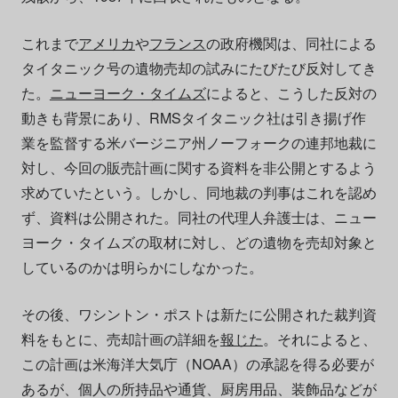
これまで
アメリカ
や
フランス
の政府機関は、同社による
タイタニック号の遺物売却の試みにたびたび反対してき
た。
ニューヨーク・タイムズ
によると、こうした反対の
動きも背景にあり、RMSタイタニック社は引き揚げ作
業を監督する米バージニア州ノーフォークの連邦地裁に
対し、今回の販売計画に関する資料を非公開とするよう
求めていたという。しかし、同地裁の判事はこれを認め
ず、資料は公開された。同社の代理人弁護士は、ニュー
ヨーク・タイムズの取材に対し、どの遺物を売却対象と
しているのかは明らかにしなかった。
その後、ワシントン・ポストは新たに公開された裁判資
料をもとに、売却計画の詳細を
報じた
。それによると、
この計画は米海洋大気庁（NOAA）の承認を得る必要が
あるが、個人の所持品や通貨、厨房用品、装飾品などが