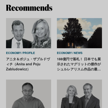
Re
ECONOMY
PROFILE
ECONOMY
NEWS
アニタ＆ポジュ・ザブルドヴ
188億円で落札！ 日本でも展
ィチ（Anita and Poju
示されたマグリットの傑作が
Zabludowicz）
シュルレアリスム作品の最高
額を更新