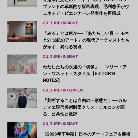
ブラントの革新的な版画表現、毛利悠子がヴ
ェネチア・ビエンナーレ発表作を再構成
CULTURE
INSIGHT
「みる」とは何か──「あたらしい目 ― モネ
と21世紀のアート」の現代アーティストたち
が示す、異なる視点
CULTURE
INSIGHT
わたしたちの永遠の「偶像」──マリー・ア
ントワネット・スタイル【EDITOR’S
NOTES】
CULTURE
INTERVIEW
「判断することは自由の一形態だ」──カル
ティエ現代美術財団クリス・デルコンが語
る、公共性と批評
CULTURE
INSIGHT
【2026年下半期】日本のアートフェア＆芸術