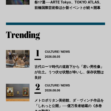
祭17選──ARTE Tokyo、TOKYO ATLAS、
前橋国際芸術祭ほか新イベントが続々開幕
CULTURE
NEWS
2026.08.05
古代ローマ時代の道路下から「若い男性像」
が出土。うつ伏せ状態が幸いし、保存状態は
良好
CULTURE
NEWS
2026.08.06
メトロポリタン美術館、ダ・ヴィンチ作品を
「しれっと公開」──億万長者秘蔵の《糸巻
きの聖母》