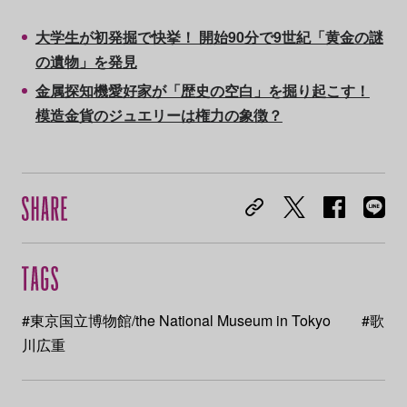
大学生が初発掘で快挙！ 開始90分で9世紀「黄金の謎
の遺物」を発見
金属探知機愛好家が「歴史の空白」を掘り起こす！
模造金貨のジュエリーは権力の象徴？
#東京国立博物館/the National Museum in Tokyo
#歌
川広重