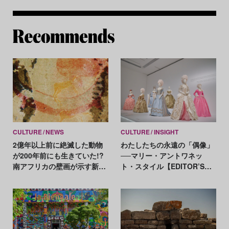
Re
CULTURE
NEWS
CULTURE
INSIGHT
2億年以上前に絶滅した動物
わたしたちの永遠の「偶像」
が200年前にも生きていた!?
──マリー・アントワネッ
南アフリカの壁画が示す新た
ト・スタイル【EDITOR’S
な可能性
NOTES】