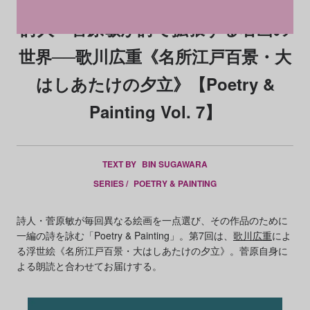
詩人・菅原敏が詩で拡張する名画の
世界──歌川広重《名所江戸百景・大
はしあたけの夕立》【Poetry &
Painting Vol. 7】
TEXT BY
BIN SUGAWARA
SERIES /
POETRY & PAINTING
詩人・菅原敏が毎回異なる絵画を一点選び、その作品のために
一編の詩を詠む「Poetry & Painting」。第7回は、
歌川広重
によ
る浮世絵《名所江戸百景・大はしあたけの夕立》。菅原自身に
よる朗読と合わせてお届けする。