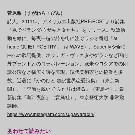
菅原敏（すがわら・びん）
詩人。2011年、アメリカの出版社PRE/POSTより詩集
『裸でベランダ/ウサギと女たち』 をリリース。執筆活
動を軸に、毎夜一編の詩を街に注ぐラジオ番組「at
home QUIET POETRY」（J-WAVE）、Superflyや合唱
曲への歌詞提供、ボッテガ・ヴェネタやゲランなど国内
外ブランドとのコラボレーション、欧米やロシアでの朗
読公演など幅広く詩を表現。現代美術家との協業も多
数。近著に『かのひと 超訳世界恋愛詩集』（東京新
聞）、『季節を脱いで ふたりは潜る』（雷鳥社）、最
新詩集『珈琲夜船』（雷鳥社）。東京藝術大学 非常勤
講師。
https://www.instagram.com/sugawarabin/
あわせて読みたい