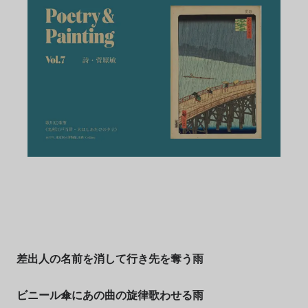
差出人の名前を消して行き先を奪う雨
ビニール傘にあの曲の旋律歌わせる雨