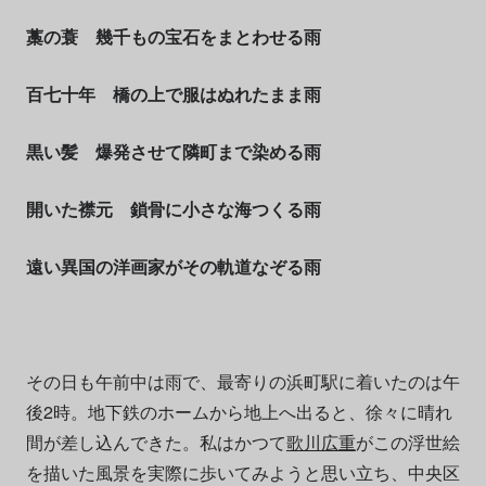
藁の蓑 幾千もの宝石をまとわせる雨
百七十年 橋の上で服はぬれたまま雨
黒い髪 爆発させて隣町まで染める雨
開いた襟元 鎖骨に小さな海つくる雨
遠い異国の洋画家がその軌道なぞる雨
その日も午前中は雨で、最寄りの浜町駅に着いたのは午
後2時。地下鉄のホームから地上へ出ると、徐々に晴れ
間が差し込んできた。私はかつて
歌川広重
がこの浮世絵
を描いた風景を実際に歩いてみようと思い立ち、中央区