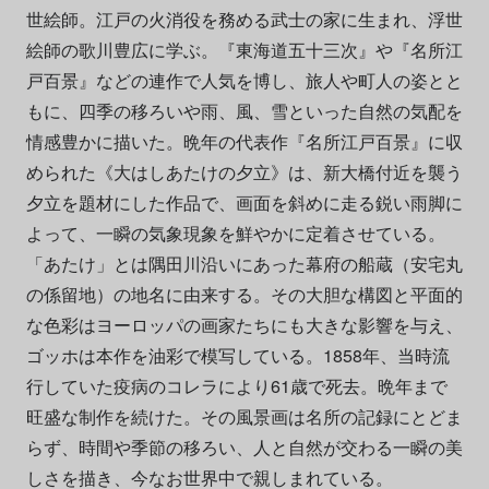
世絵師。江戸の火消役を務める武士の家に生まれ、浮世
絵師の歌川豊広に学ぶ。『東海道五十三次』や『名所江
戸百景』などの連作で人気を博し、旅人や町人の姿とと
もに、四季の移ろいや雨、風、雪といった自然の気配を
情感豊かに描いた。晩年の代表作『名所江戸百景』に収
められた《大はしあたけの夕立》は、新大橋付近を襲う
夕立を題材にした作品で、画面を斜めに走る鋭い雨脚に
よって、一瞬の気象現象を鮮やかに定着させている。
「あたけ」とは隅田川沿いにあった幕府の船蔵（安宅丸
の係留地）の地名に由来する。その大胆な構図と平面的
な色彩はヨーロッパの画家たちにも大きな影響を与え、
ゴッホは本作を油彩で模写している。1858年、当時流
行していた疫病のコレラにより61歳で死去。晩年まで
旺盛な制作を続けた。その風景画は名所の記録にとどま
らず、時間や季節の移ろい、人と自然が交わる一瞬の美
しさを描き、今なお世界中で親しまれている。