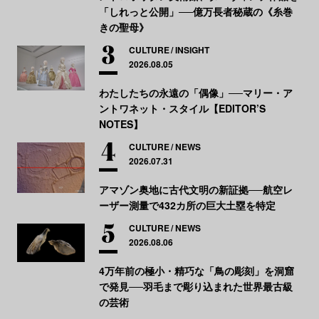
「しれっと公開」──億万長者秘蔵の《糸巻
きの聖母》
CULTURE
INSIGHT
2026.08.05
わたしたちの永遠の「偶像」──マリー・ア
ントワネット・スタイル【EDITOR’S
NOTES】
CULTURE
NEWS
2026.07.31
アマゾン奥地に古代文明の新証拠──航空レ
ーザー測量で432カ所の巨大土塁を特定
CULTURE
NEWS
2026.08.06
4万年前の極小・精巧な「鳥の彫刻」を洞窟
で発見──羽毛まで彫り込まれた世界最古級
の芸術