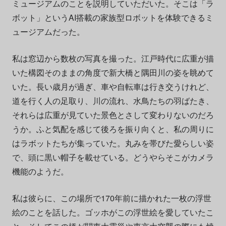
ミュージアムのことを説明していただいた。そこは「ラ
ボット」というAI搭載の家族型ロボットを体験できるミ
ュージアムだった。
私は窓辺から数枚の写真を撮った。江戸時代に広重が描
いた構図そのままの角度で新大橋と隅田川の姿を眺めて
いた。長い歳月が過ぎ、車や自転車は行き交うけれど、
道を行く人の足取り、川の流れ、水鳥たちの羽ばたき、
それらは広重が見ていた景色とさして変わりないのだろ
うか。ふと気配を感じて後ろを振り向くと、私の周りに
はラボットたちが集っていた。丸みを帯びた愛らしい姿
で、頭に黒い帽子を載せている。どうやらそこがカメラ
機能のようだ。
私は彼らに、この場所で170年前に描かれた一枚の浮世
絵のことを話した。ゴッホがこの浮世絵を愛していたこ