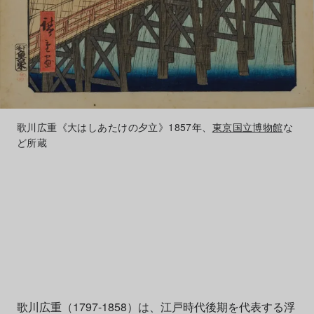
歌川広重《大はしあたけの夕立》1857年、
東京国立博物館
な
ど所蔵
歌川広重（1797-1858）は、江戸時代後期を代表する浮