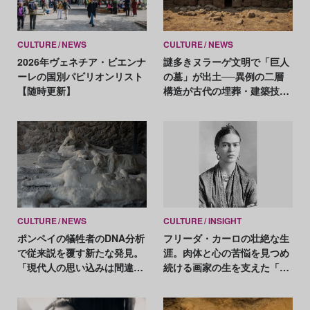
CULTURE
NEWS
CULTURE
NEWS
2026年ヴェネチア・ビエンナ
謎多きヌラーゲ文明で「巨人
ーレの国別パビリオンリスト
の墓」が出土──異例の二層
【随時更新】
構造が古代の埋葬・建築技術
を読み解く鍵に
CULTURE
NEWS
CULTURE
INSIGHT
ポンペイの犠牲者のDNA分析
フリーダ・カーロの壮絶な生
で従来説を覆す新たな発見。
涯。肉体と心の苦悩を見つめ
「現代人の思い込みは間違っ
続ける画家の生を支えた「絵
ていた」
を描くことの幸せ」