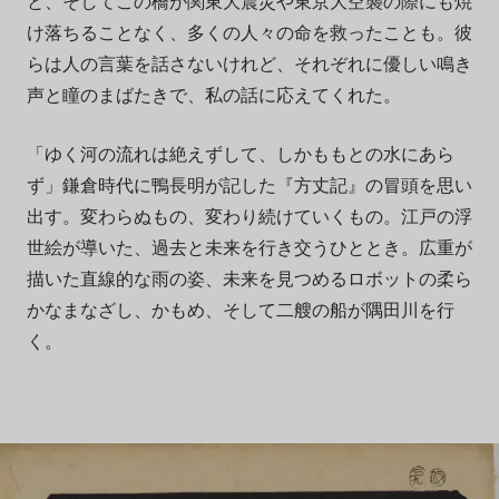
と、そしてこの橋が関東大震災や東京大空襲の際にも焼
け落ちることなく、多くの人々の命を救ったことも。彼
らは人の言葉を話さないけれど、それぞれに優しい鳴き
声と瞳のまばたきで、私の話に応えてくれた。
「ゆく河の流れは絶えずして、しかももとの水にあら
ず」鎌倉時代に鴨長明が記した『方丈記』の冒頭を思い
出す。変わらぬもの、変わり続けていくもの。江戸の浮
世絵が導いた、過去と未来を行き交うひととき。広重が
描いた直線的な雨の姿、未来を見つめるロボットの柔ら
かなまなざし、かもめ、そして二艘の船が隅田川を行
く。