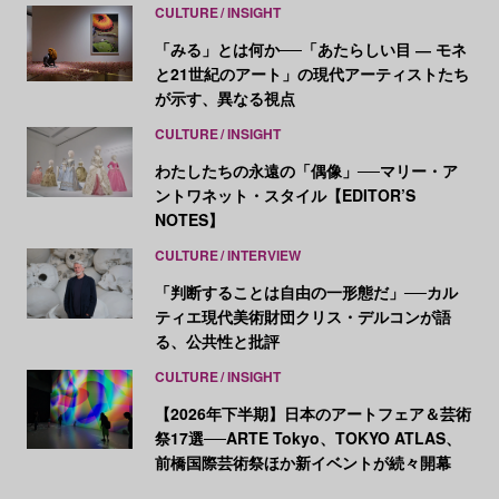
CULTURE
INSIGHT
「みる」とは何か──「あたらしい目 ― モネ
と21世紀のアート」の現代アーティストたち
が示す、異なる視点
CULTURE
INSIGHT
わたしたちの永遠の「偶像」──マリー・ア
ントワネット・スタイル【EDITOR’S
NOTES】
CULTURE
INTERVIEW
「判断することは自由の一形態だ」──カル
ティエ現代美術財団クリス・デルコンが語
る、公共性と批評
CULTURE
INSIGHT
【2026年下半期】日本のアートフェア＆芸術
祭17選──ARTE Tokyo、TOKYO ATLAS、
前橋国際芸術祭ほか新イベントが続々開幕