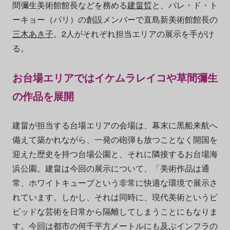
間彌生美術館館長などを務める
建畠晢
と、パレ・ド・ト
ーキョー（パリ）の創設メンバーで直島新美術館館長の
三木あき子
。2人がそれぞれ担当エリアの展示を手がけ
る。
お台場エリアではイケムラレイコや草間彌生
の作品を展開
建畠が担当する台場エリアの会場は、幕末に黒船来航へ
備えて築かれながら、一発の砲弾も放つことなく開国を
迎えた歴史を持つ台場公園と、それに隣接するお台場海
浜公園。建畠は今回の展示について、「美術作品は通
常、ホワイトキューブという非常に快適な環境で展示さ
れています。しかし、それは同時に、現代美術というビ
ビッドな芸術を日常から隔離してしまうことにもなりま
す。今回は都市の何千平方メートルにも及ぶインフラの