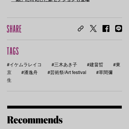
#イケムラレイコ
#三木あき子
#建畠晢
#東
京
#潘逸舟
#芸術祭/Art festival
#草間彌
生
Re