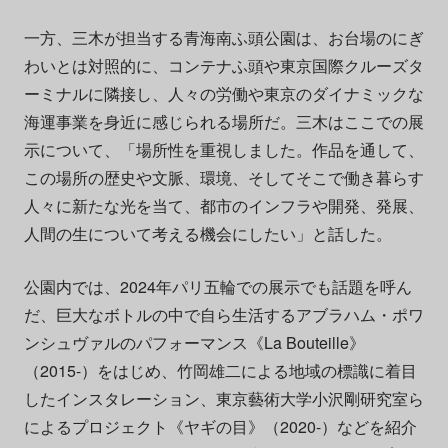
一方、三木が担当する青海南ふ頭公園は、お台場のにぎ
わいとは対照的に、コンテナふ頭や東京国際クルーズタ
ーミナルに隣接し、人々の労働や東京のダイナミックな
海運事業を身近に感じられる場所だ。三木はここでの展
示について、「場所性を重視しました。作品を通して、
この場所の歴史や文脈、環境、そしてそこで働き暮らす
人々に新たな光を当て、都市のインフラや開発、発展、
人間の生について考える機会にしたい」と話した。
公園内では、2024年パリ五輪での展示でも話題を呼ん
だ、巨大なボトルの中で自ら生活するアブラハム・ポワ
ンシュヴァルのパフォーマンス《La Bouteille》
（2015-）をはじめ、竹岡雄二による地域の標識に着目
したインスタレーション、東京藝術大学小沢剛研究室ら
によるプロジェクト《ヤギの目》（2020-）などを紹介