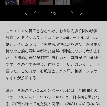
1
/
5
このエリアの目玉となるのが、お台場海浜公園の砂浜に
設置される
イケムラレイコ
の高さ約6メートルの巨大彫
刻だ。イケムラは、「何度も現地に足を運び、お台場が
持つ歴史的な意味や都市と自然の関係について考えまし
た。原初的な自然が都市に潜む力と、都市が持つ可能性
や夢、その全てを抱えた作品にしたいと思いました」と
語った。このほか、石毛健太、水木塁、趙要（ジャオ・
ヤオ）が参加する。
また、青海のテレコムセンタービルには、
草間彌生
の
《ヤヨイちゃん》（2012／2023）と、日本初公開とな
る《宇宙へ行って見た愛の花束》（2021）の2点のバル