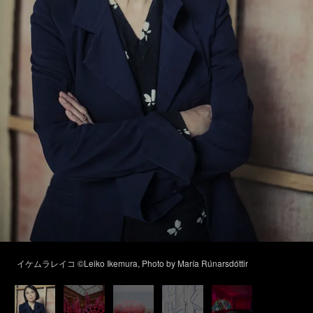
イケムラレイコ ©Leiko Ikemura, Photo by María Rúnarsdóttir