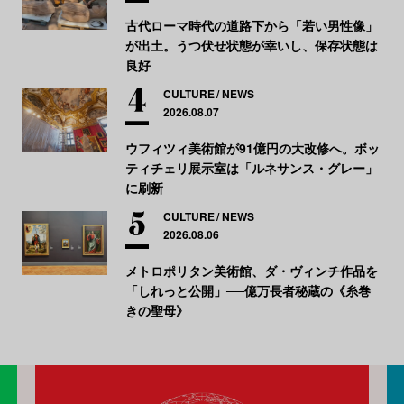
古代ローマ時代の道路下から「若い男性像」
が出土。うつ伏せ状態が幸いし、保存状態は
良好
CULTURE
NEWS
2026.08.07
ウフィツィ美術館が91億円の大改修へ。ボッ
ティチェリ展示室は「ルネサンス・グレー」
に刷新
CULTURE
NEWS
2026.08.06
メトロポリタン美術館、ダ・ヴィンチ作品を
「しれっと公開」──億万長者秘蔵の《糸巻
きの聖母》