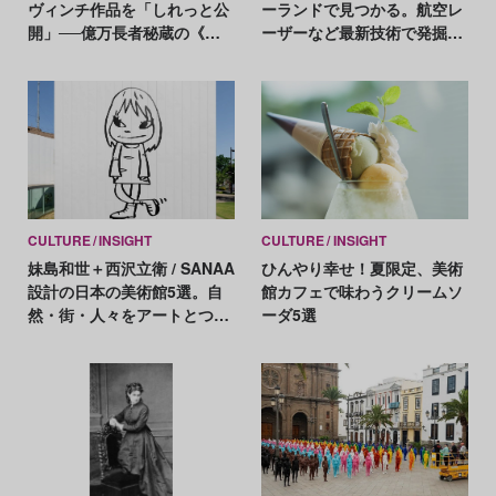
ヴィンチ作品を「しれっと公
ーランドで見つかる。航空レ
開」──億万長者秘蔵の《糸
ーザーなど最新技術で発掘に
巻きの聖母》
成功
CULTURE
INSIGHT
CULTURE
INSIGHT
妹島和世＋西沢立衛 / SANAA
ひんやり幸せ！夏限定、美術
設計の日本の美術館5選。自
館カフェで味わうクリームソ
然・街・人々をアートとつな
ーダ5選
げる空間の力