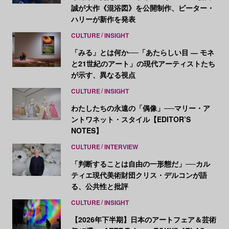
誠が大作《混浴図》を公開制作、ピーター・
ハリーが新作を発表
CULTURE
INSIGHT
「みる」とは何か──「あたらしい目 ― モネ
と21世紀のアート」の現代アーティストたち
が示す、異なる視点
CULTURE
INSIGHT
わたしたちの永遠の「偶像」──マリー・ア
ントワネット・スタイル【EDITOR’S
NOTES】
CULTURE
INTERVIEW
「判断することは自由の一形態だ」──カル
ティエ現代美術財団クリス・デルコンが語
る、公共性と批評
CULTURE
INSIGHT
【2026年下半期】日本のアートフェア＆芸術