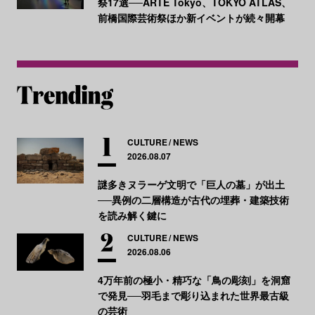
祭17選──ARTE Tokyo、TOKYO ATLAS、
前橋国際芸術祭ほか新イベントが続々開幕
CULTURE
NEWS
2026.08.07
謎多きヌラーゲ文明で「巨人の墓」が出土
──異例の二層構造が古代の埋葬・建築技術
を読み解く鍵に
CULTURE
NEWS
2026.08.06
4万年前の極小・精巧な「鳥の彫刻」を洞窟
で発見──羽毛まで彫り込まれた世界最古級
の芸術