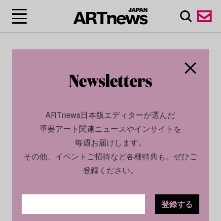
CULTURE
PROMOTION
2023.05.09
アート・建築と共鳴するファッショ
ARTnews日本版エディターが選んだ
ン──アクリスのクリエイティブ哲
重要アート関連ニュースやインサイトを
学に迫る
毎週お届けします。
その他、イベントご招待など各種特典も。ぜひご
登録ください。
TEXT BY
KURUMI FUKUTSU
誕生から100周年を迎えた
スイス
発のラグジュアリーブラン
登録する
ド、
アクリス
は、アートや建築との深い関係でも知られてい