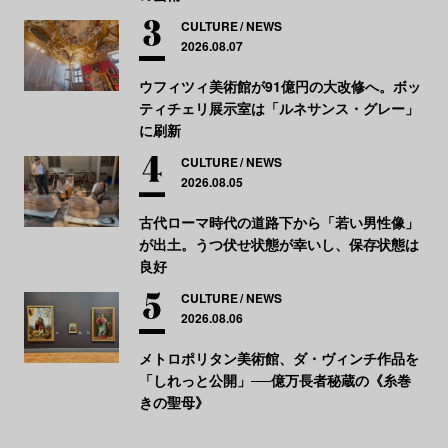
CULTURE
NEWS
2026.08.07
ウフィツィ美術館が91億円の大改修へ。ボッ
ティチェリ展示室は「ルネサンス・グレー」
に刷新
CULTURE
NEWS
2026.08.05
古代ローマ時代の道路下から「若い男性像」
が出土。うつ伏せ状態が幸いし、保存状態は
良好
CULTURE
NEWS
2026.08.06
メトロポリタン美術館、ダ・ヴィンチ作品を
「しれっと公開」──億万長者秘蔵の《糸巻
きの聖母》