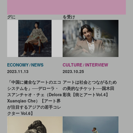
「事実上キャンセル」。イス
た世界を表現。2023年のター
ラエル・ハマス紛争への発言
ナー賞はジェシー・ダーリン
を受け
グに
ECONOMY
NEWS
CULTURE
INTERVIEW
2023.11.13
2023.10.25
「中国に健全なアートのエコ
アートは社会とつながるため
システムを」──デローラ・
の美的なチケット──国木田
スアンチャオ・チェ（Delora
彩良【街とアートVol.4】
Xuanqiao Che）【アート界
が注目するアジアの若手コレ
クター Vol.6】