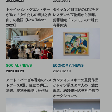
2023.06.23
2023.05.17
トゥイ=ハン・グエン・チー
ダイヤなど18世紀の財宝をド
が紡ぐ「女性たちの抵抗と自
レスデンの宝物館から強奪。
由」の物語【New Talent
犯罪組織「レンモ」の一味に
2023】
有罪判決
SOCIAL
NEWS
ECONOMY
NEWS
2023.03.29
2023.02.10
アート・バーゼル香港のベス
カンディンスキーの重要作品
トブース8選。目立つ弾圧、
がドイツ系ユダヤ人の一族に
迫害、差別を表現した作品
返還、約59億円の落札予想で
オークションへ