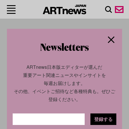
#ベルリン/Berlin
ARTnews日本版エディターが選んだ
重要アート関連ニュースやインサイトを
毎週お届けします。
その他、イベントご招待など各種特典も。ぜひご
登録ください。
SOCIAL
NEWS
CULTURE
NEWS
2023.11.15
2023.12.06
登録する
アイ・ウェイウェイの個展が
ありふれた物や素材で錯乱し