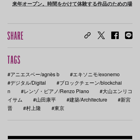
来年オープン。時間をかけて体験する作品のための場
#アニエスベー/agnès b
#エキソニモ/exonemo
#デジタル/Digital
#ブロックチェーン/blockchai
n
#レンゾ・ピアノ/Renzo Piano
#大山エンリコ
イサム
#山田康平
#建築/Architecture
#新宮
晋
#村上隆
#東京