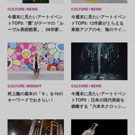
CULTURE
NEWS
CULTURE
NEWS
今週末に見たいアートイベン
今週末に見たいアートイベン
トTOP5: “愛”がテーマの「ル
トTOP5: 12作家がとらえる
ーヴル美術館展」、28作家の
東南アジアの今、海のマイク
約100点が集結「MEET
ロプラスチック汚染への考察
YOUR ART FAIR 2023」ほか
CULTURE
INSIGHT
CULTURE
NEWS
村上隆の基本の「キ」を10の
今週末に見たいアートイベン
キーワードでおさらい！
トTOP5：日本の現代美術を
俯瞰する「六本木クロッシン
グ」、古代アンデスの至宝約
130点が大集結！