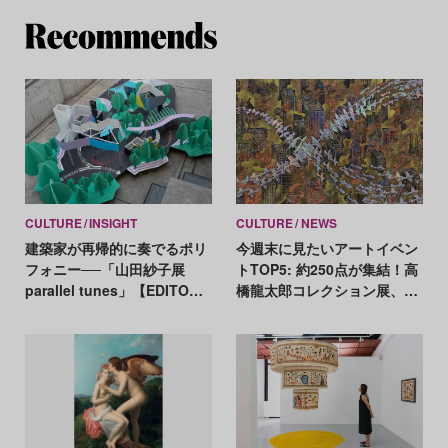
Re
CULTURE
INSIGHT
CULTURE
NEWS
建築家が再帰的に奏でるポリ
今週末に見たいアートイベン
フォニー──「山田紗子展
トTOP5: 約250点が集結！高
parallel tunes」【EDITOR’S
橋龍太郎コレクション展、奈
NOTES】
良原一高、マン・レイらの作
品から問う「写真を見る」と
いうこと