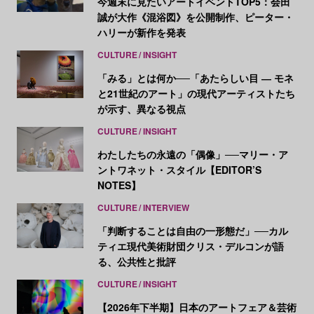
今週末に見たいアートイベントTOP5：会田
誠が大作《混浴図》を公開制作、ピーター・
ハリーが新作を発表
CULTURE
INSIGHT
「みる」とは何か──「あたらしい目 ― モネ
と21世紀のアート」の現代アーティストたち
が示す、異なる視点
CULTURE
INSIGHT
わたしたちの永遠の「偶像」──マリー・ア
ントワネット・スタイル【EDITOR’S
NOTES】
CULTURE
INTERVIEW
「判断することは自由の一形態だ」──カル
ティエ現代美術財団クリス・デルコンが語
る、公共性と批評
CULTURE
INSIGHT
【2026年下半期】日本のアートフェア＆芸術