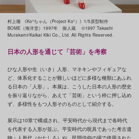
村上隆 《Ko²ちゃん（Project Ko²）》1/5原型制作
BOME（海洋堂）1997年 個人蔵 ©1997 Takashi
Murakami/Kaikai Kiki Co., Ltd. All Rights Reserved.
日本の人形を通じて「芸術」を考察
ひな人形や生（いき）人形、マネキンやフィギュアな
ど、体系化することが難しいほどに多様な種類にあふれ
る日本の「人形」。本展は、こうした日本の人形の歴史
を振り返りながら、あえて「芸術」という枠に押し込め
ず、多様性をもつ人形そのものとして紹介する。
展示は10章で構成され、平安時代から現代まで各時代
を代表する人形が並ぶ。平安時代の呪具であった考古遺
物・人形代（かたしろ）や、民間信仰の場で使用された