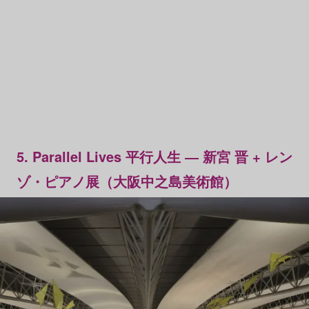
5. Parallel Lives 平行人生 ― 新宮 晋 + レン
ゾ・ピアノ展（大阪中之島美術館）