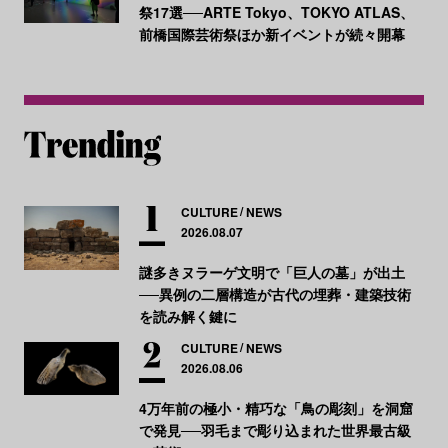
祭17選──ARTE Tokyo、TOKYO ATLAS、
前橋国際芸術祭ほか新イベントが続々開幕
CULTURE
NEWS
2026.08.07
謎多きヌラーゲ文明で「巨人の墓」が出土
──異例の二層構造が古代の埋葬・建築技術
を読み解く鍵に
CULTURE
NEWS
2026.08.06
4万年前の極小・精巧な「鳥の彫刻」を洞窟
で発見──羽毛まで彫り込まれた世界最古級