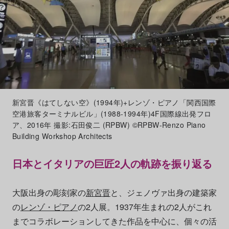
新宮晋《はてしない空》(1994年)+レンゾ・ピアノ「関西国際
空港旅客ターミナルビル」(1988-1994年)4F国際線出発フロ
ア、2016年 撮影:石田俊二 (RPBW) ©RPBW-Renzo Piano
Building Workshop Architects
日本とイタリアの巨匠2人の軌跡を振り返る
大阪出身の彫刻家の
新宮晋
と、ジェノヴァ出身の建築家
の
レンゾ・ピアノ
の2人展。1937年生まれの2人がこれ
までコラボレーションしてきた作品を中心に、個々の活