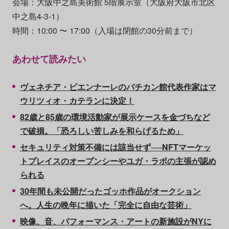
会場：大阪中之島美術館 5階展示室（大阪府大阪市北区
中之島4-3-1）
時間：10:00 〜 17:00（入場は閉館の30分前まで）
あわせて読みたい
ヴェネチア・ビエンナーレのバチカン館代表作家はマ
ウリツィオ・カテランに決定！
82歳と85歳の環境活動家が展示ケースを金づちなど
で破損。「恐ろしい苦しみを和らげるため」
セキュリティ対策不備には該当せず──NFTマーケッ
トプレイスのオープンシーやユガ・ラボの主張が認め
られる
30年間も未公開だったゴッホ作品がオークション
へ。人生の晩年に描いた「完全に自由な芸術」
映像、音、パフォーマンス・アートの新施設がNYに