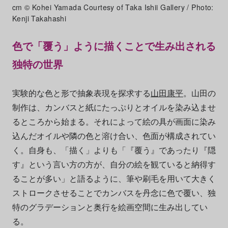
cm © Kohei Yamada Courtesy of Taka Ishii Gallery / Photo:
Kenji Takahashi
色で「覆う」ように描くことで生み出される
独特の世界
実験的な色と形で抽象表現を探求する
山田康平
。山田の
制作は、カンバスと紙にたっぷりとオイルを染み込ませ
るところから始まる。それによって絵の具が画面に染み
込んだオイルや隣の色と溶け合い、色面が構成されてい
く。自身も、「描く」よりも「『覆う』であったり『隠
す』という言い方の方が、自分の絵を観ていると納得す
ることが多い」と語るように、筆や刷毛を用いて大きく
ストロークさせることでカンバスを丹念に色で覆い、独
特のグラデーションと奥行を絵画空間に生み出してい
る。