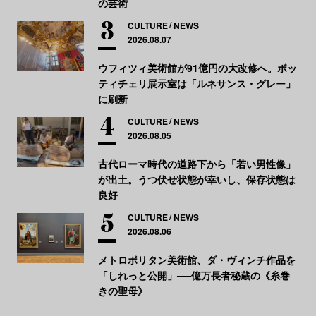
の芸術
CULTURE
NEWS
2026.08.07
ウフィツィ美術館が91億円の大改修へ。ボッ
ティチェリ展示室は「ルネサンス・グレー」
に刷新
CULTURE
NEWS
2026.08.05
古代ローマ時代の道路下から「若い男性像」
が出土。うつ伏せ状態が幸いし、保存状態は
良好
CULTURE
NEWS
2026.08.06
メトロポリタン美術館、ダ・ヴィンチ作品を
「しれっと公開」──億万長者秘蔵の《糸巻
きの聖母》