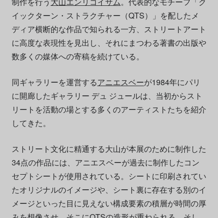
制作を行う
大山エンリコイサム
。代表的なモチーフ「ク
イックターン・ストラクチャー（QTS）」を配したメ
ディア横断的な作品で知られる一方、ストリートアート
に高度な表現性を見出し、それにまつわる著書の出版や
数多くの媒体への寄稿を続けている。
同ギャラリーを運営する
アニエスベー
が1984年にパリ
に開廊したギャラリー デュ ジュールは、当初からスト
リートを活動の場とする多くのアーティストたちを紹介
してきた。
ストリート文化に精通する大山が本展のために制作した
34点の作品には、アニエスベーが過去に制作したコン
セプトシートが使用されている。シートに印刷されてい
たオリジナルのイメージや、シート裏に存在する別のイ
メージといった目に見えない構成要素の積層が時間の厚
みを想像させ、そこにQTSの造形が重ねられる。そし