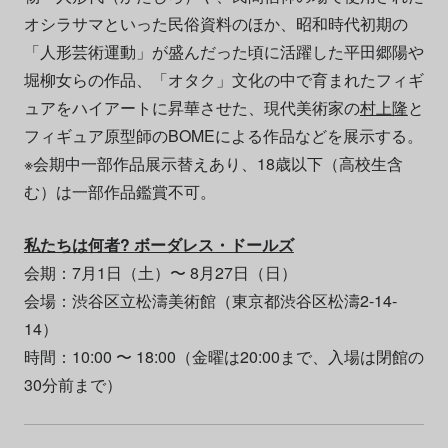
オシラサマといった民俗資料のほか、昭和時代初期の
「人形芸術運動」が盛んだった頃に活躍した平田郷陽や
堀柳女らの作品、「オタク」文化の中で育まれたフィギ
ュアをハイアートに昇華させた、現代美術家の
村上隆
と
フィギュア原型師のBOMEによる作品などを展示する。
※会期中一部作品展示替えあり、18歳以下（高校生含
む）は一部作品鑑賞不可。
私たちは何者? ボーダレス・ドールズ
会期：7月1日（土）〜 8月27日（日）
会場：渋谷区立松濤美術館（東京都渋谷区松濤2-14-
14）
時間：10:00 〜 18:00（金曜は20:00まで、入場は閉館の
30分前まで）