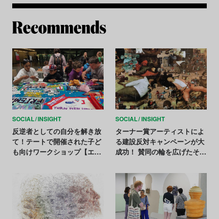
Re
SOCIAL
INSIGHT
SOCIAL
INSIGHT
反逆者としての自分を解き放
ターナー賞アーティストによ
て！テートで開催された子ど
る建設反対キャンペーンが大
も向けワークショップ【エン
成功！ 賛同の輪を広げたその
パワーするアート Vol.4】
仕組みとは？【エンパワーす
るアート Vol.11】