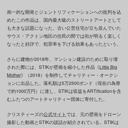
画一的な開発とジェントリフィケーションへの批判を込
めたこの作品は、国内最大級のストリートアートとして
も大きな話題になった。古い公営住宅が立ち並んでいた
サウス・アクトン地区の住民の間では街が明るく楽しく
なったと好評で、犯罪率を下げる効果もあったという。
さらに建物が2018年、マンション建設のために取り壊
された際には、STIKが壁画を縮小した作品《
Little Big
Mother
》（2018）を制作してチャリティー・オークシ
ョンに出品した。落札額は5万2500ポンド（現在の為替
で約1000万円）に達し、STIKは収益をARTificationを含
むふたつのアートチャリティー団体に寄付した。
クリスティーズの
公式サイト
では、元の壁画をドローン
撮影した動画とSTIKの談話が紹介されている。STIKは