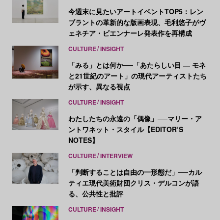
今週末に見たいアートイベントTOP5：レン
ブラントの革新的な版画表現、毛利悠子がヴ
ェネチア・ビエンナーレ発表作を再構成
CULTURE
INSIGHT
「みる」とは何か──「あたらしい目 ― モネ
と21世紀のアート」の現代アーティストたち
が示す、異なる視点
CULTURE
INSIGHT
わたしたちの永遠の「偶像」──マリー・ア
ントワネット・スタイル【EDITOR’S
NOTES】
CULTURE
INTERVIEW
「判断することは自由の一形態だ」──カル
ティエ現代美術財団クリス・デルコンが語
る、公共性と批評
CULTURE
INSIGHT