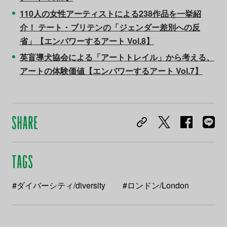
110人の女性アーティストによる238作品を一挙紹
介！ テート・ブリテンの「ジェンダー差別への反
省」【エンパワーするアート Vol.8】
英盲導犬協会による「アートトレイル」から考える、
アートの体験価値【エンパワーするアート Vol.7】
#ダイバーシティ/diversity
#ロンドン/London