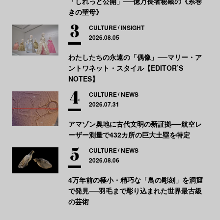
「しれっと公開」──億万長者秘蔵の《糸巻
きの聖母》
CULTURE
INSIGHT
2026.08.05
わたしたちの永遠の「偶像」──マリー・ア
ントワネット・スタイル【EDITOR’S
NOTES】
CULTURE
NEWS
2026.07.31
アマゾン奥地に古代文明の新証拠──航空レ
ーザー測量で432カ所の巨大土塁を特定
CULTURE
NEWS
2026.08.06
4万年前の極小・精巧な「鳥の彫刻」を洞窟
で発見──羽毛まで彫り込まれた世界最古級
の芸術