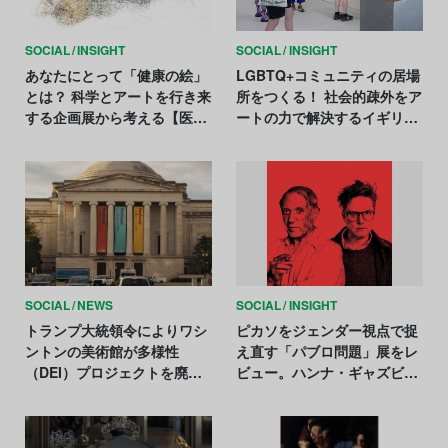
SOCIAL
INSIGHT
SOCIAL
INSIGHT
あなたにとって「健康の絵」
LGBTQ+コミュニティの居場
とは？ 科学とアートを行き来
所をつくる！ 社会的疎外をア
する企画展から考える【医療
ートの力で解決するイギリス
とアートの最前線 Vol.2】
のコミュニティ・スペース
「QUEERCIRCLE」【エンパ
ワーするアート Vol.5】
SOCIAL
NEWS
SOCIAL
INSIGHT
トランプ大統領令によりワシ
ピカソをジェンダー視点で捉
ントンの美術館が多様性
え直す「パブロ問題」展をレ
（DEI）プロジェクトを廃
ビュー。ハンナ・ギャズビー
止。他の芸術機関の対応は
の意図は伝わったのか？