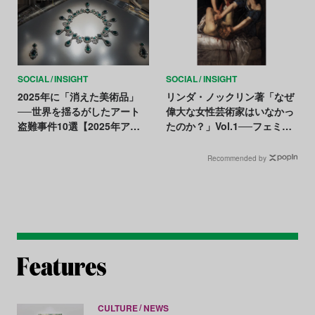
SOCIAL
INSIGHT
SOCIAL
INSIGHT
2025年に「消えた美術品」
リンダ・ノックリン著「なぜ
──世界を揺るがしたアート
偉大な女性芸術家はいなかっ
盗難事件10選【2025年アー
たのか？」Vol.1──フェミニ
トニュースまとめ】
スト美術史家が突きつける問
い【アートで祝う国際女性デ
Recommended by
ー】
CULTURE
NEWS