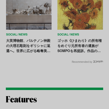
SOCIAL
NEWS
SOCIAL
NEWS
大英博物館、パルテノン神殿
ゴッホ《ひまわり》の所有権
の大理石彫刻をギリシャに返
をめぐり元所有者の遺族が
還へ。世界に広がる略奪美術
SOMPOを再提訴。作品の返
品返還の動き
還と賠償金を要求
Recommended by