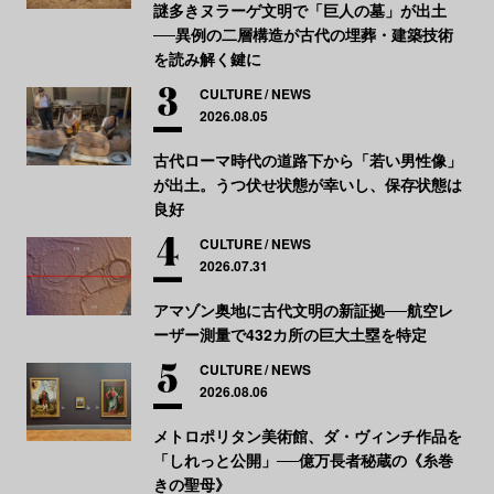
謎多きヌラーゲ文明で「巨人の墓」が出土
──異例の二層構造が古代の埋葬・建築技術
を読み解く鍵に
CULTURE
NEWS
2026.08.05
古代ローマ時代の道路下から「若い男性像」
が出土。うつ伏せ状態が幸いし、保存状態は
良好
CULTURE
NEWS
2026.07.31
アマゾン奥地に古代文明の新証拠──航空レ
ーザー測量で432カ所の巨大土塁を特定
CULTURE
NEWS
2026.08.06
メトロポリタン美術館、ダ・ヴィンチ作品を
「しれっと公開」──億万長者秘蔵の《糸巻
きの聖母》