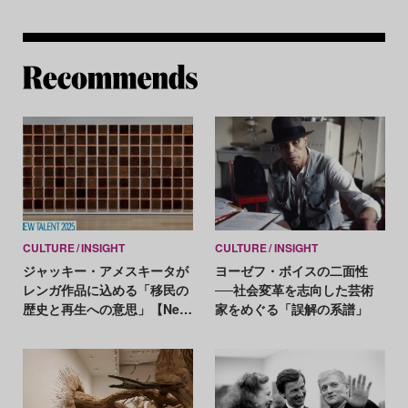
Re
CULTURE
INSIGHT
CULTURE
INSIGHT
ジャッキー・アメスキータが
ヨーゼフ・ボイスの二面性
レンガ作品に込める「移民の
──社会変革を志向した芸術
歴史と再生への意思」【New
家をめぐる「誤解の系譜」
Talent 2025】