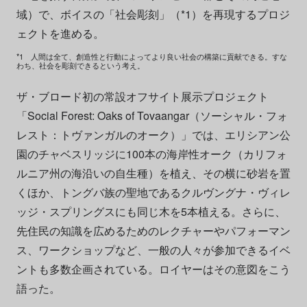
域）で、ボイスの「社会彫刻」（*1）を再現するプロジ
ェクトを進める。
*1 人間は全て、創造性と行動によってより良い社会の構築に貢献できる。すな
わち、社会を彫刻できるという考え。
ザ・ブロード初の常設オフサイト展示プロジェクト
「Social Forest: Oaks of Tovaangar（ソーシャル・フォ
レスト：トヴァンガルのオーク）」では、エリシアン公
園のチャベスリッジに100本の海岸性オーク（カリフォ
ルニア州の海沿いの自生種）を植え、その横に砂岩を置
くほか、トングバ族の聖地であるクルヴングナ・ヴィレ
ッジ・スプリングスにも同じ木を5本植える。さらに、
先住民の知識を広めるためのレクチャーやパフォーマン
ス、ワークショップなど、一般の人々が参加できるイベ
ントも多数企画されている。ロイヤーはその意図をこう
語った。