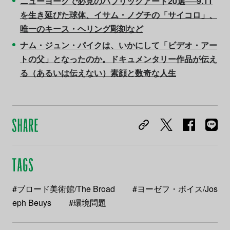
ニューヨークで必見のパブリックアート20選──9.11
を生き延びた球体、イサム・ノグチの「サイコロ」、
唯一のキース・ヘリング彫刻など
ナム・ジュン・パイクは、いかにして「ビデオ・アー
トの父」となったのか。ドキュメンタリー作品が伝え
る（あるいは伝えない）素顔と数奇な人生
#ブロード美術館/The Broad
#ヨーゼフ・ボイス/Jos
eph Beuys
#環境問題