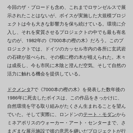
今回のザ・ブロードも含め、これまでロサンゼルスで展
示されたことはないが、ボイスが実施した大規模プロジ
ェクトは今も大きな影響力を保ち続けている。環境に介
入し、それを変質させるプロジェクトの中でも最も有名
なのが、1982年の《7000本の樫の木》だろう。このプ
ロジェクトでは、ドイツのカッセル市内の各所に玄武岩
の石碑が並べられ、その横に樫の木が植えられた。木々
は成長し、今も市民に木陰と澄んだ空気、そして自然の
活力に触れる機会を提供している。
ドクメンタ
7で《7000本の樫の木》を発表した数年後の
1986年に死去したボイスは、この作品をきっかけに、
自然環境を守る取り組みがたくさん生まれることを望ん
でいた。そして実際に、ロンドンの
テート・モダン
から
ミネアポリスのウォーカー・アート・センターまで、さ
まざまな展示施設で彼の意思を継いだプロジェクトが行