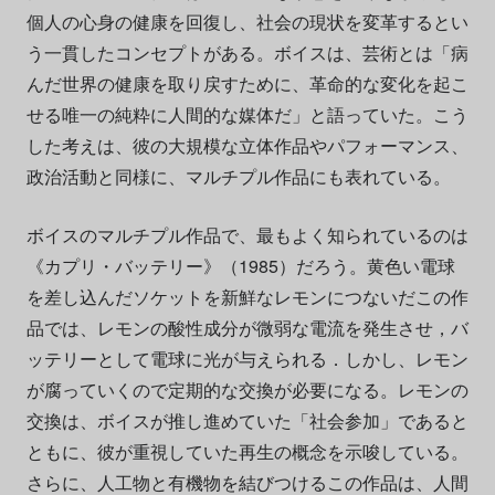
個人の心身の健康を回復し、社会の現状を変革するとい
う一貫したコンセプトがある。ボイスは、芸術とは「病
んだ世界の健康を取り戻すために、革命的な変化を起こ
せる唯一の純粋に人間的な媒体だ」と語っていた。こう
した考えは、彼の大規模な立体作品やパフォーマンス、
政治活動と同様に、マルチプル作品にも表れている。
ボイスのマルチプル作品で、最もよく知られているのは
《カプリ・バッテリー》（1985）だろう。黄色い電球
を差し込んだソケットを新鮮なレモンにつないだこの作
品では、レモンの酸性成分が微弱な電流を発生させ，バ
ッテリーとして電球に光が与えられる．しかし、レモン
が腐っていくので定期的な交換が必要になる。レモンの
交換は、ボイスが推し進めていた「社会参加」であると
ともに、彼が重視していた再生の概念を示唆している。
さらに、人工物と有機物を結びつけるこの作品は、人間