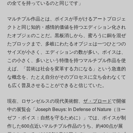
の全てを持っているのと同じです」
マルチプル作品とは、ボイスが手がけるアートプロジェ
クトと同じ知的・感情的価値を持つエディション化され
たオブジェのことだ。黒板消しから、蜜ろうに銅を混ぜ
たブロックまで、多岐にわたるオブジェは一つひとつの
サイズが小さく、エディションの数が多い。ボイスは、
この小さく、多いという特徴を持つマルチプル作品を使
えば、「芸術は社会を変革する力になる」という急進的
な概念を、たとえ自分がそのプロセスに立ち会わなくて
も広く普及させることができると信じていた。
現在、ロサンゼルスの現代美術館、
ザ・ブロード
で開催
中の展覧会「Joseph Beuys: In Defense of Nature（ヨー
ゼフ・ボイス：自然を守るために）」では、ボイスが制
作した600点近いマルチプル作品のうち、約400点が展