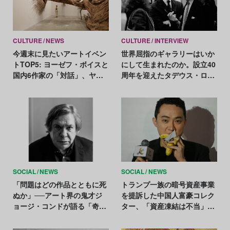
CULTURE
NEWS
CULTURE
INTERVIEW
今週末に見たいアートイベン
世界屈指のギャラリーはいか
トTOP5: ヨーゼフ・ボイスと
にして生まれたのか。設立40
国内6作家の「対話」、ヤノ
周年を迎えたタデウス・ロパ
ベケンジが岡本太郎記念館を
ックに聞く
ジャック！
SOCIAL
NEWS
SOCIAL
NEWS
「問題はどの作品とともに死
トランプ一族の暗号資産事業
ぬか」──アート界の鬼才ジ
を提訴した中国人富豪コレク
ョージ・コンドが語る「奇妙
ター、「資産凍結は不当」と
な人間」を描く理由
主張