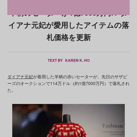
羊柄のセーターが1億7000万円!? ダ
イアナ元妃が愛用したアイテムの落
札価格を更新
TEXT BY
KAREN K. HO
ダイアナ元妃
が着用した羊柄の赤いセーターが、先日のサザビ
ーズのオークションで114万ドル（約1億7000万円）で落札され
た。