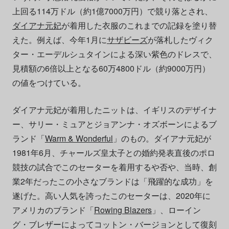
上回る114万ドル（約1億7000万円）で競り落とされ、
ダイアナ元妃
が着用した衣服のこれまでの記録を塗り替
えた。例えば、今年1月に
サザビーズ
が落札したヴィク
ター・エーデルシュタインによる深い紫色のドレスで、
見積額の6倍以上となる60万4800ドル（約9000万円）
の値をつけている。
ダイアナ元妃が着用したニットは、イギリスのデザイナ
ー、サリー・ミュアとジョアンナ・オズボーンによるブ
ランド「
Warm & Wonderful
」のもの。ダイアナ元妃が
1981年6月、チャールズ皇太子との婚約発表直後のポロ
競技の試合でこのセーターを着用するや否や、当時、創
業2年だったこの小さなブランドは「飛躍的な成功」を
遂げた。高い人気を誇ったこのセーターは、2020年に
アメリカのブランド「
Rowing Blazers
」、ローイン
グ・ブレザーによってコットン・バージョンとして復刻