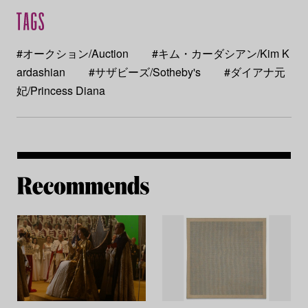
#オークション/Auction
#キム・カーダシアン/Kim K
ardashian
#サザビーズ/Sotheby's
#ダイアナ元
妃/Princess Diana
Re