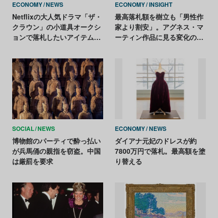
ECONOMY
NEWS
ECONOMY
INSIGHT
Netflixの大人気ドラマ「ザ・
最高落札額を樹立も「男性作
クラウン」の小道具オークシ
家より割安」。アグネス・マ
ョンで落札したいアイテム5
ーティン作品に見る変化の兆
選。収益は新たな奨学金プロ
し
グラムの設立資金に
SOCIAL
NEWS
ECONOMY
NEWS
博物館のパーティで酔っ払い
ダイアナ元妃のドレスが約
が兵馬俑の親指を窃盗。中国
7800万円で落札。最高額を塗
は厳罰を要求
り替える