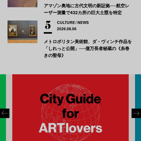
アマゾン奥地に古代文明の新証拠──航空レ
ーザー測量で432カ所の巨大土塁を特定
CULTURE
NEWS
2026.08.06
メトロポリタン美術館、ダ・ヴィンチ作品を
「しれっと公開」──億万長者秘蔵の《糸巻
きの聖母》