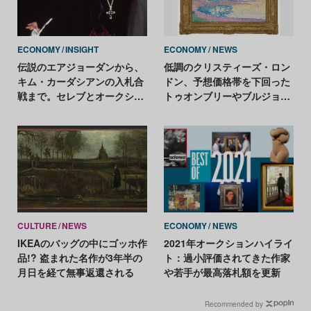
ECONOMY
INSIGHT
ECONOMY
NEWS
伝説のエアジョーダンから、
低調のクリスティーズ・ロン
キム・カーダシアンの入札合
ドン、予想価格帯を下回った
戦まで。セレブとオークショ
トゥオンブリーやブルジョワ
ンをめぐる2023年のビッグニ
に対し、ハーストやホックニ
ュースを総まとめ！
ーは好調
CULTURE
NEWS
ECONOMY
NEWS
IKEAのバッグの中にゴッホ作
2021年オークションハイライ
品!? 盗まれた名作が3年半の
ト：過小評価されてきた作家
月日を経て無事返還される
や若手が最高落札額を更新
Recommended by