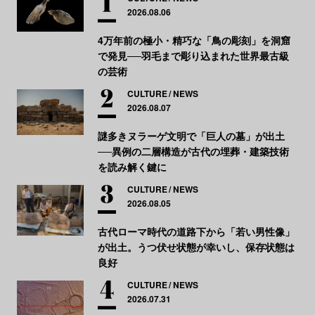
2026.08.06
4万年前の極小・精巧な「鳥の彫刻」を洞窟
で発見──羽毛まで彫り込まれた世界最古級
の芸術
CULTURE
NEWS
2026.08.07
謎多きヌラーゲ文明で「巨人の墓」が出土
──異例の二層構造が古代の埋葬・建築技術
を読み解く鍵に
CULTURE
NEWS
2026.08.05
古代ローマ時代の道路下から「若い男性像」
が出土。うつ伏せ状態が幸いし、保存状態は
良好
CULTURE
NEWS
2026.07.31