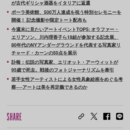
が古代ギリシャ酒器をイタリアに返還
ポーラ美術館、500万人達成を祝う特別セレモニーを
開催！ 記念撮影や限定トート配布も
今週末に見たいアートイベントTOP5: オラファー・
エリアソン、川内理香子ら18組が参加する記念展、
80年代のNYアンダーグラウンドを代表する写真家リ
チャード・カーンの50点を展示
訃報：伝説の写真家、エリオット・アーウィットが
95歳で死去。戦後のフォトジャーナリズムを牽引
若手女性アーティストによる女性具象絵画をめぐる考
察──アートは美を再定義できるのか