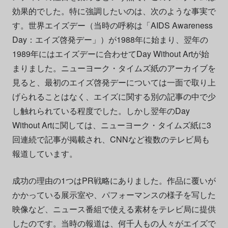
効果的でした。特に強調したいのは、次のような事実で
す。世界エイズデー（当時の呼称は「AIDS Awareness
Day：エイズ啓発デー」）が1988年に始まり、翌年の
1989年にはエイズデーに合わせてDay Without Artが始
まりました。ニューヨーク・タイムズ紙のアーカイブを
見ると、最初のエイズ啓発デーについては一面で取り上
げられることはなく、エイズに関する別の記事の中で少
し触れられている程度でした。しかし翌年のDay
Without Artに関しては、ニューヨーク・タイムズ紙に3
回連続で記事が掲載され、CNNなど複数のテレビ局も
報道しています。
成功の理由の1つはPR戦略にありました。作品に覆いが
かかっている展示室や、パフォーマンスの様子を写した
映像など、ニュース番組で使える素材をテレビ局に提供
したのです。当時の報道は、何千人もの人々がエイズで