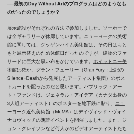
──最初のDay Without Artのプログラムはどのようなも
のだったのでしょうか？
展示施設がそれぞれの方法で参加しました。ソーホーで
は全ギャラリーが休廊しています。ニューヨークの美術
館に関しては、
グッゲンハイム美術館
は、その日はもと
もと展示替えのため休館日だったのですが、建物のファ
サードに巨大な黒い布をかけています。
ホイットニー美
術館
は確か、グラン・フューリー（Gran Fury：上記の
Silence=Deathから発展したアーティスト集団）のポス
トカードを配ったのだと思います。パブリック・アー
ト・ファンドは、ジェネラル・アイデア（カナダ出身の
3人組アーティスト）のポスターを地下鉄に貼り、
ニュ
ーヨーク近代美術館
（MoMA）はデイヴィッド・ヴォイ
ナロヴィッチの朗読イベントを開催しました。また、ジ
ョン・グレイソンなど何人かのビデオアーティストたち