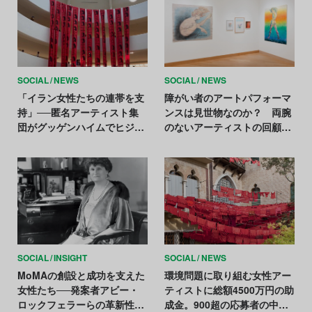
SOCIAL
NEWS
SOCIAL
NEWS
「イラン女性たちの連帯を支
障がい者のアートパフォーマ
持」──匿名アーティスト集
ンスは見世物なのか？ 両腕
団がグッゲンハイムでヒジャ
のないアーティストの回顧展
ブ着用をめぐる抗議運動
で考える
SOCIAL
INSIGHT
SOCIAL
NEWS
MoMAの創設と成功を支えた
環境問題に取り組む女性アー
女性たち──発案者アビー・
ティストに総額4500万円の助
ロックフェラーらの革新性を
成金。900超の応募者の中か