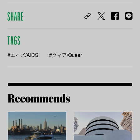
#エイズ/AIDS
#クィア/Queer
Re