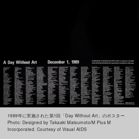
1989年に実施された第1回「Day Without Art」のポスター
Photo: Designed by Takaaki Matsumoto/M Plus M
Incorporated. Courtesy of Visual AIDS