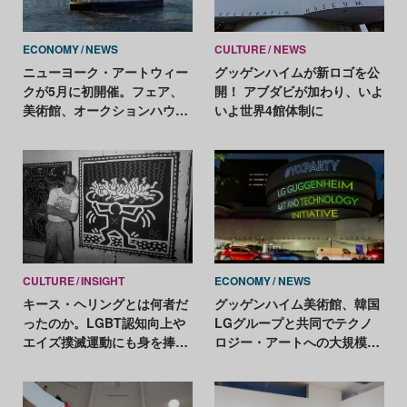
ECONOMY
NEWS
CULTURE
NEWS
ニューヨーク・アートウィー
グッゲンハイムが新ロゴを公
クが5月に初開催。フェア、
開！ アブダビが加わり、いよ
美術館、オークションハウス
いよ世界4館体制に
などが結集
CULTURE
INSIGHT
ECONOMY
NEWS
キース・ヘリングとは何者だ
グッゲンハイム美術館、韓国
ったのか。LGBT認知向上や
LGグループと共同でテクノ
エイズ撲滅運動にも身を捧げ
ロジー・アートへの大規模投
た天才の人生
資を発表