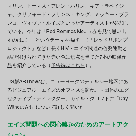
マリン、トーマス・アレン・ハリス、キア・ラベイジ
ャ、クリフォード・プリンス・キング、ミッキー・ブラ
ンコ、ヴィヴァ・ルイズといったアーティストが参加し
ている。今年は「Red Reminds Me...（赤を見て思い出
すのは...）」というテーマを掲げ、（「レッドリボンプ
ロジェクト」など）長くHIV・エイズ関連の啓発運動と
結び付けられてきた赤い色に焦点を当てた
7本の映像作
品
を紹介している（
予告編はこちら
）。
US版ARTnewsは、ニューヨークのチェルシー地区にあ
るビジュアル・エイズのオフィスを訪ね、同団体のエグ
ゼクティブ・ディレクター、カイル・クロフトに「Day
Without Art」について詳しく聞いた。
エイズ問題への関心喚起のためのアートアク
ション