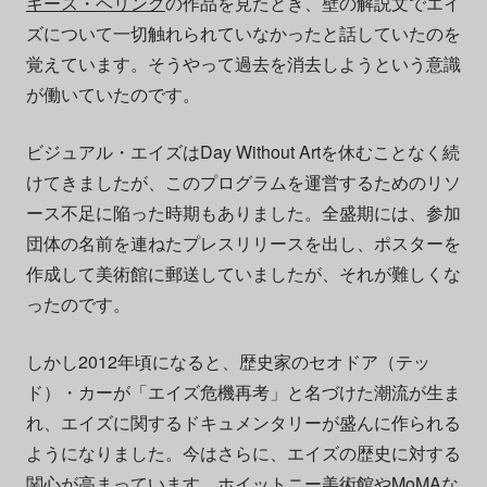
キース・ヘリング
の作品を見たとき、壁の解説文でエイ
ズについて一切触れられていなかったと話していたのを
覚えています。そうやって過去を消去しようという意識
が働いていたのです。
ビジュアル・エイズはDay Without Artを休むことなく続
けてきましたが、このプログラムを運営するためのリソ
ース不足に陥った時期もありました。全盛期には、参加
団体の名前を連ねたプレスリリースを出し、ポスターを
作成して美術館に郵送していましたが、それが難しくな
ったのです。
しかし2012年頃になると、歴史家のセオドア（テッ
ド）・カーが「エイズ危機再考」と名づけた潮流が生ま
れ、エイズに関するドキュメンタリーが盛んに作られる
ようになりました。今はさらに、エイズの歴史に対する
関心が高まっています。ホイットニー美術館やMoMAな