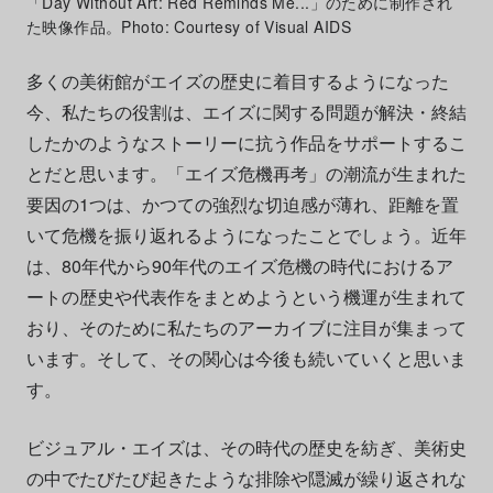
「Day Without Art: Red Reminds Me...」のために制作され
た映像作品。Photo: Courtesy of Visual AIDS
多くの美術館がエイズの歴史に着目するようになった
今、私たちの役割は、エイズに関する問題が解決・終結
したかのようなストーリーに抗う作品をサポートするこ
とだと思います。「エイズ危機再考」の潮流が生まれた
要因の1つは、かつての強烈な切迫感が薄れ、距離を置
いて危機を振り返れるようになったことでしょう。近年
は、80年代から90年代のエイズ危機の時代におけるア
ートの歴史や代表作をまとめようという機運が生まれて
おり、そのために私たちのアーカイブに注目が集まって
います。そして、その関心は今後も続いていくと思いま
す。
ビジュアル・エイズは、その時代の歴史を紡ぎ、美術史
の中でたびたび起きたような排除や隠滅が繰り返されな