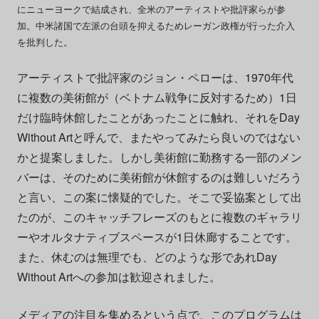
にニューヨークで結成され、全米のアーティストや批評家らが参
加。中米諸国で左派の台頭を抑えるためレーガン政権が行った介入
を批判した。
アーティストで批評家のジョン・ペローは、1970年代
に複数の美術館が（ベトナム戦争に反対するため）1日
だけ臨時休館したことがあったことに触れ、それをDay
Without Artと呼んで、またやってみたら良いのではない
かと提案しました。しかし美術館に勤務する一部のメン
バーは、そのために美術館が休館するのは難しいだろう
と言い、この案に懐疑的でした。そこで妥協案として出
たのが、このキャッチフレーズのもとに複数のギャラリ
ーやオルタナティブスペースが1日休廊することです。
また、休むのは無理でも、どのような形であれDay
Without Artへの参加は歓迎されました。
メディアの注目を集めるという点で、このプログラムは