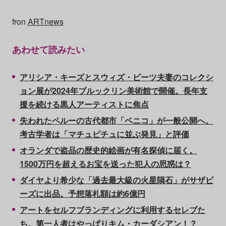
fron
ARTnews
あわせて読みたい
アリシア・キーズとスウィズ・ビーツ夫妻のコレクシ
ョン展が2024年ブルックリン美術館で開催。長年支
援を続ける黒人アーティストに焦点
失われたペルーの古代都市「ペニコ」が一般公開へ。
考古学者は「マチュピチュに並ぶ発見」と評価
オランダで盗品の歴史的絵画が有名探偵に届く。
1500万円を超えるお宝を送った犯人の思惑は？
ダイヤより希少な「過去最大級の火星隕石」がサザビ
ーズに出品。予想落札額は約6億円
アートをセルフブランディングに利用するセレブた
ち。第一人者はやっぱりキム・カーダシアン！？