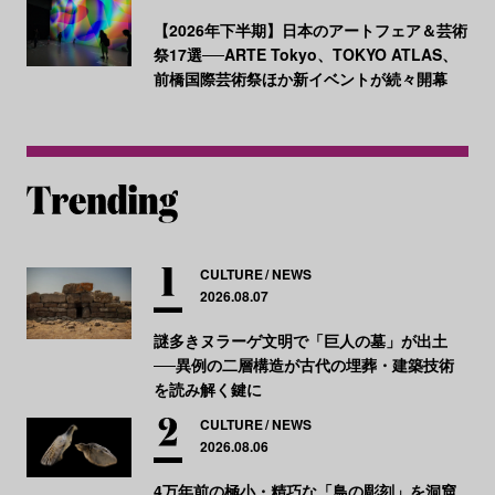
【2026年下半期】日本のアートフェア＆芸術
祭17選──ARTE Tokyo、TOKYO ATLAS、
前橋国際芸術祭ほか新イベントが続々開幕
CULTURE
NEWS
2026.08.07
謎多きヌラーゲ文明で「巨人の墓」が出土
──異例の二層構造が古代の埋葬・建築技術
を読み解く鍵に
CULTURE
NEWS
2026.08.06
4万年前の極小・精巧な「鳥の彫刻」を洞窟