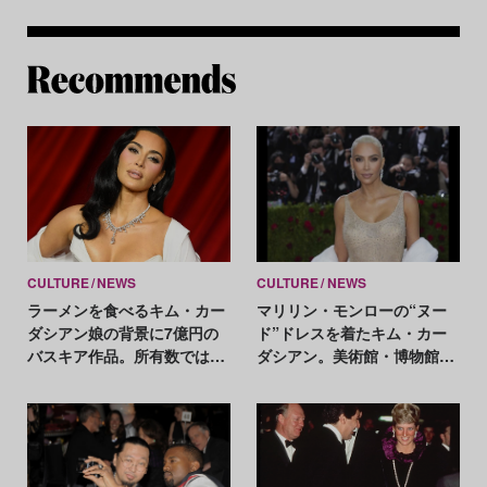
Re
CULTURE
NEWS
CULTURE
NEWS
ラーメンを食べるキム・カー
マリリン・モンローの“ヌー
ダシアン娘の背景に7億円の
ド”ドレスを着たキム・カー
バスキア作品。所有数では
ダシアン。美術館・博物館関
MoMA以上？
係者が大批判する理由