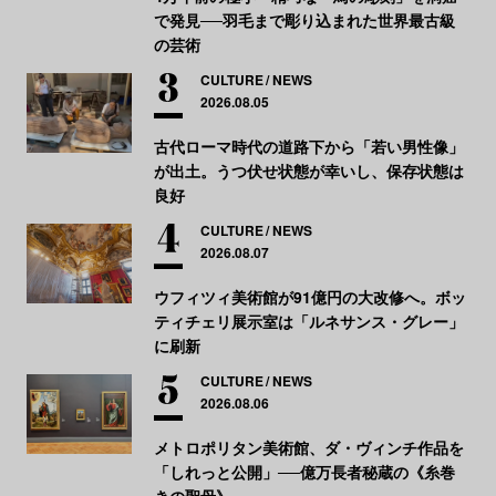
で発見──羽毛まで彫り込まれた世界最古級
の芸術
CULTURE
NEWS
2026.08.05
古代ローマ時代の道路下から「若い男性像」
が出土。うつ伏せ状態が幸いし、保存状態は
良好
CULTURE
NEWS
2026.08.07
ウフィツィ美術館が91億円の大改修へ。ボッ
ティチェリ展示室は「ルネサンス・グレー」
に刷新
CULTURE
NEWS
2026.08.06
メトロポリタン美術館、ダ・ヴィンチ作品を
「しれっと公開」──億万長者秘蔵の《糸巻