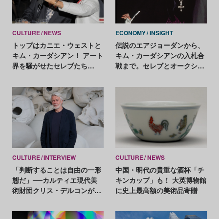
CULTURE
NEWS
ECONOMY
INSIGHT
トップはカニエ・ウェストと
伝説のエアジョーダンから、
キム・カーダシアン！ アート
キム・カーダシアンの入札合
界を騒がせたセレブたち
戦まで。セレブとオークショ
【2022年のアートニュースま
ンをめぐる2023年のビッグニ
とめ】
ュースを総まとめ！
CULTURE
INTERVIEW
CULTURE
NEWS
「判断することは自由の一形
中国・明代の貴重な酒杯「チ
態だ」──カルティエ現代美
キンカップ」も！ 大英博物館
術財団クリス・デルコンが語
に史上最高額の美術品寄贈
る、公共性と批評