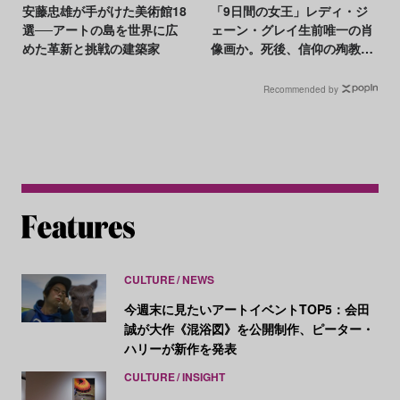
安藤忠雄が手がけた美術館18
「9日間の女王」レディ・ジ
選──アートの島を世界に広
ェーン・グレイ生前唯一の肖
めた革新と挑戦の建築家
像画か。死後、信仰の殉教者
の姿に描き替えも
Recommended by
CULTURE
NEWS
今週末に見たいアートイベントTOP5：会田
誠が大作《混浴図》を公開制作、ピーター・
ハリーが新作を発表
CULTURE
INSIGHT