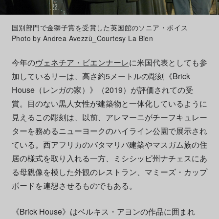
国別部門で金獅子賞を受賞した英国館のソニア・ボイス
Photo by Andrea Avezzù_Courtesy La Bien
今年の
ヴェネチア・ビエンナーレ
に米国代表としても参
加しているリーは、高さ約5メートルの彫刻《Brick
House（レンガの家）》（2019）が評価されての受
賞。目のない黒人女性が建築物と一体化しているように
見えるこの彫刻は、以前、アレマーニがチーフキュレー
ターを務めるニューヨークのハイライン公園で展示され
ている。西アフリカのバタマリバ建築やマスガム族の住
居の様式を取り入れる一方、ミシシッピ州ナチェスにあ
る母親像を模した外観のレストラン、マミーズ・カップ
ボードを連想させるものでもある。
《Brick House》はベルキス・アヨンの作品に囲まれ