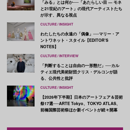
「みる」とは何か──「あたらしい目 ― モネ
と21世紀のアート」の現代アーティストたち
が示す、異なる視点
CULTURE
INSIGHT
わたしたちの永遠の「偶像」──マリー・ア
ントワネット・スタイル【EDITOR’S
NOTES】
CULTURE
INTERVIEW
「判断することは自由の一形態だ」──カル
ティエ現代美術財団クリス・デルコンが語
る、公共性と批評
CULTURE
INSIGHT
【2026年下半期】日本のアートフェア＆芸術
祭17選──ARTE Tokyo、TOKYO ATLAS、
前橋国際芸術祭ほか新イベントが続々開幕