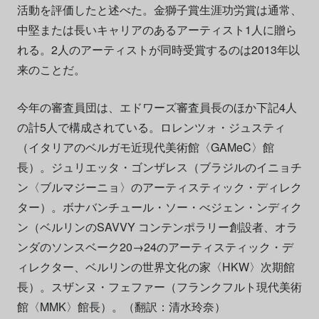
活動を評価したと述べた。金獅子賞生涯功労賞は通常、
中堅または長いキャリアのあるアーティスト1人に贈ら
れる。2人のアーティストが同時受賞するのは2013年以
来のことだ。
今年の審査員団は、エドワーズ審査員長のほか下記4人
の計5人で構成されている。ロレンツォ・ジュスティ
（イタリアのベルガモ近現代美術館〈GAMeC〉館
長）。ジュリエッタ・ゴンザレス（ブラジルのイニョチ
ン〈ブルマジーニョ〉のアーティスティック・ディレク
ター）。ボナバンチュール・ソー・べジェン・ンディク
ン（ベルリンのSAVVY コンテンポラリー創設者、オラ
ンダのソンスベーク20→24のアーティスティック・デ
ィレクター、ベルリンの世界文化の家〈HKW〉次期館
長）。スザンヌ・フェファー（フランクフルト現代美術
館〈MMK〉館長）。（翻訳：清水玲奈）