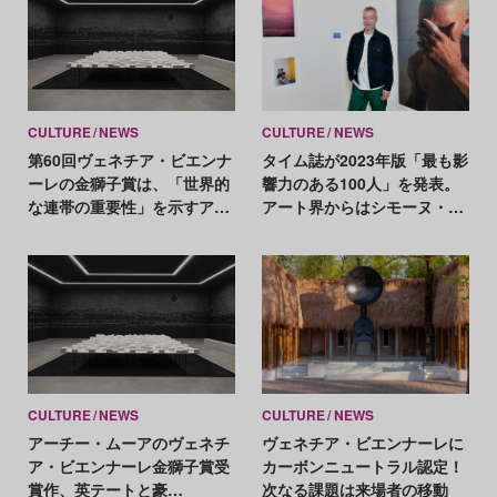
CULTURE
NEWS
CULTURE
NEWS
第60回ヴェネチア・ビエンナ
タイム誌が2023年版「最も影
ーレの金獅子賞は、「世界的
響力のある100人」を発表。
な連帯の重要性」を示すアー
アート界からはシモーヌ・リ
ティストたちが受賞
ー、ヴォルフガング・ティル
マンスらが選出
CULTURE
NEWS
CULTURE
NEWS
アーチー・ムーアのヴェネチ
ヴェネチア・ビエンナーレに
ア・ビエンナーレ金獅子賞受
カーボンニュートラル認定！
賞作、英テートと豪
次なる課題は来場者の移動