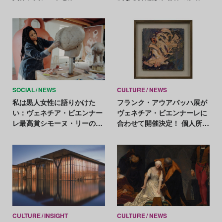
QAGOMAへの収蔵が決定
SOCIAL
NEWS
CULTURE
NEWS
私は黒人女性に語りかけた
フランク・アウアバッハ展が
い：ヴェネチア・ビエンナー
ヴェネチア・ビエンナーレに
レ最高賞シモーヌ・リーの創
合わせて開催決定！ 個人所有
作
の貴重な絵画11点を展示予定
CULTURE
INSIGHT
CULTURE
NEWS