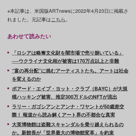
※本記事は、米国版ARTnewsに2022年4月23日に掲載さ
れました。元記事は
こちら
。
あわせて読みたい
「ロシアは略奪文化財を闇市場で売り捌いている」
──ウクライナ文化相が被害は170万点以上と非難
“富の再分配”に挑むアーティストたち。アートは社会
を変えるのか
ボアード・エイプ・ヨット・クラブ（BAYC）が大規
模ハッキング被害、推定300万ドルのNFTが流出
ラリー・ガゴシアンとアンナ・ワヤントが50歳差交
際！ 報道から読み解くアート界の不都合な真実
大英博物館は盗難スキャンダルを乗り越えられるの
か。新館長が「世界最大の博物館変革」を約束