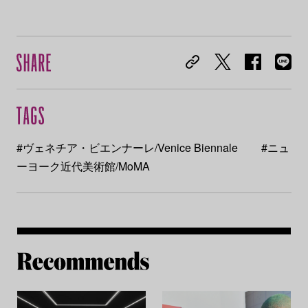
#ヴェネチア・ビエンナーレ/Venice Biennale
#ニュ
ーヨーク近代美術館/MoMA
Re