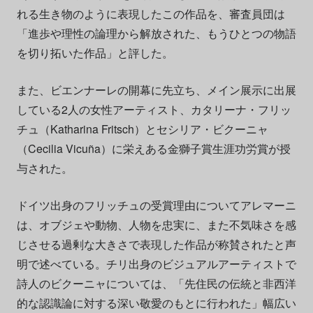
れる生き物のように表現したこの作品を、審査員団は
「進歩や理性の論理から解放された、もうひとつの物語
を切り拓いた作品」と評した。
また、ビエンナーレの開幕に先立ち、メイン展示に出展
している2人の女性アーティスト、カタリーナ・フリッ
チュ（Katharina Fritsch）とセシリア・ビクーニャ
（Cecilia Vicuña）に栄えある金獅子賞生涯功労賞が授
与された。
ドイツ出身のフリッチュの受賞理由についてアレマーニ
は、オブジェや動物、人物を忠実に、また不気味さを感
じさせる過剰な大きさで表現した作品が称賛されたと声
明で述べている。チリ出身のビジュアルアーティストで
詩人のビクーニャについては、「先住民の伝統と非西洋
的な認識論に対する深い敬愛のもとに行われた」幅広い