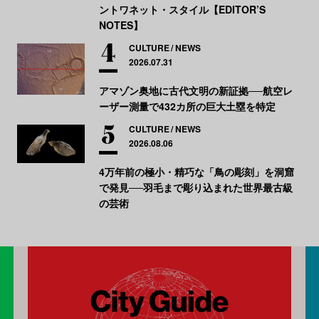
ントワネット・スタイル【EDITOR’S
NOTES】
CULTURE
NEWS
2026.07.31
アマゾン奥地に古代文明の新証拠──航空レ
ーザー測量で432カ所の巨大土塁を特定
CULTURE
NEWS
2026.08.06
4万年前の極小・精巧な「鳥の彫刻」を洞窟
で発見──羽毛まで彫り込まれた世界最古級
の芸術