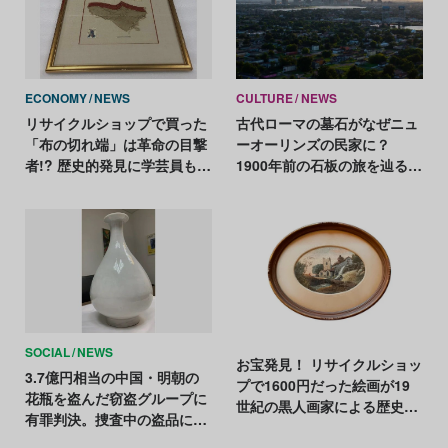
ECONOMY
NEWS
CULTURE
NEWS
リサイクルショップで買った
古代ローマの墓石がなぜニュ
「布の切れ端」は革命の目撃
ーオーリンズの民家に？
者!? 歴史的発見に学芸員も大
1900年前の石板の旅を辿る調
興奮
査報告が公開
SOCIAL
NEWS
お宝発見！ リサイクルショッ
3.7億円相当の中国・明朝の
プで1600円だった絵画が19
花瓶を盗んだ窃盗グループに
世紀の黒人画家による歴史的
有罪判決。捜査中の盗品には
作品と判明
報奨金約185万円