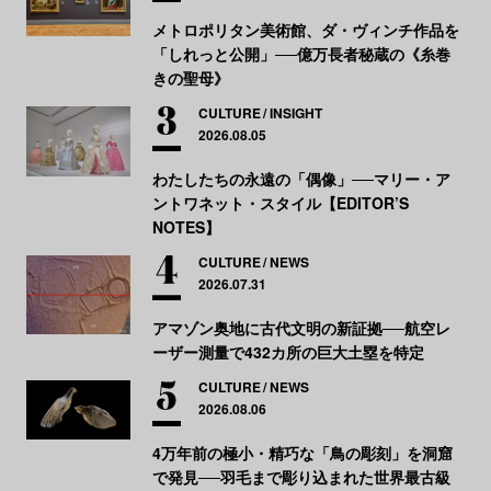
メトロポリタン美術館、ダ・ヴィンチ作品を
「しれっと公開」──億万長者秘蔵の《糸巻
きの聖母》
CULTURE
INSIGHT
2026.08.05
わたしたちの永遠の「偶像」──マリー・ア
ントワネット・スタイル【EDITOR’S
NOTES】
CULTURE
NEWS
2026.07.31
アマゾン奥地に古代文明の新証拠──航空レ
ーザー測量で432カ所の巨大土塁を特定
CULTURE
NEWS
2026.08.06
4万年前の極小・精巧な「鳥の彫刻」を洞窟
で発見──羽毛まで彫り込まれた世界最古級