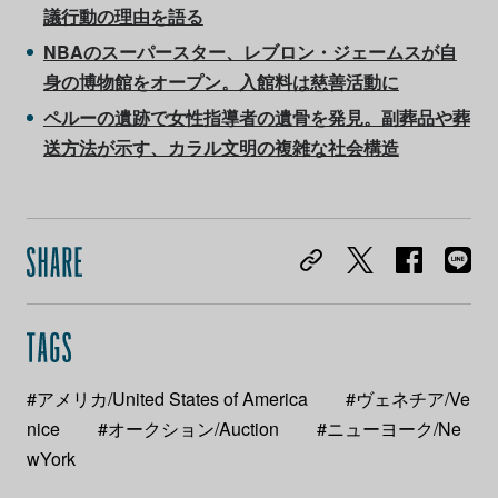
議行動の理由を語る
NBAのスーパースター、レブロン・ジェームスが自
身の博物館をオープン。入館料は慈善活動に
ペルーの遺跡で女性指導者の遺骨を発見。副葬品や葬
送方法が示す、カラル文明の複雑な社会構造
#アメリカ/United States of America
#ヴェネチア/Ve
nice
#オークション/Auction
#ニューヨーク/Ne
wYork