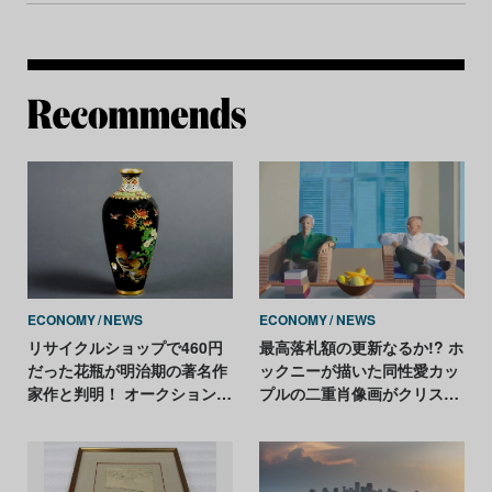
Re
ECONOMY
NEWS
ECONOMY
NEWS
リサイクルショップで460円
最高落札額の更新なるか!? ホ
だった花瓶が明治期の著名作
ックニーが描いた同性愛カッ
家作と判明！ オークションの
プルの二重肖像画がクリステ
予想落札額は164万円
ィーズに登場