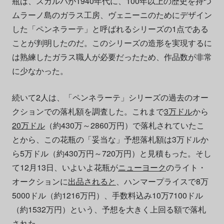
瓶は、スカルパが1940年代に、100年以上の歴史を持つ
ムラーノ島のガラス工房、ヴェニーニのためにデザイン
した「ペンネラーテ」と呼ばれるシリーズの1点である
ことが判明したのだ。このシリーズの造形を実現するに
は熟練したガラス職人が必要だったため、作品数が非常
に少なかった。
続いて2人は、「ペンネラーテ」シリーズの過去のオー
クションでの落札額を調査した。これまで
3万ドル
から
20万ドル
（約430万～2860万円）で落札されていたこ
とから、この花瓶の「妥当な」予想落札額は3万ドルか
ら5万ドル（約430万円～720万円）と見積もった。そし
て12月13日、いよいよ花瓶が
ニューヨーク
のライト・
オークションに
出品されると
、ハンマープライスで8万
5000ドル（約1216万円）、手数料込み10万7100ドル
（約1532万円）という、予想を大きく上回る額で落札
された。