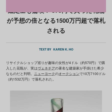
鑑定士も驚嘆！ 570円で買った花瓶
が予想の倍となる1500万円超で落札
される
TEXT BY
KAREN K. HO
リサイクルショップ巡りが趣味の女性が4ドル（約570円）で購
入した花瓶が、実は
ヴェネチア
の著名な建築家が手掛けた希少
なものだと判明。
ニューヨーク
の
オークション
で10万7100ドル
（約1532万円）で落札された。