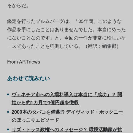
るからだ。
鑑定を行ったブルムバーグは、「35年間、このような
作品を手にしたことはありませんでした。本当にめった
にないことなのです」と、今回の一件が非常に珍しいケ
ースであったことを強調している。（翻訳：編集部）
From
ARTnews
あわせて読みたい
ヴェネチア市への入場料導入は本当に「成功」？ 開
始から約1カ月で4億円超を徴収
2000本のタバコを備蓄!? デイヴィッド・ホックニー
のほっこりエピソード
リズ・トラス政権へのメッセージ？ 環境活動家が抗