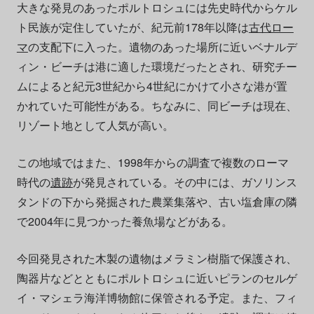
大きな発見のあったポルトロシュには先史時代からケル
ト民族が定住していたが、紀元前178年以降は
古代ロー
マ
の支配下に入った。遺物のあった場所に近いベナルデ
ィン・ビーチは港に適した環境だったとされ、研究チー
ムによると紀元3世紀から4世紀にかけて小さな港が置
かれていた可能性がある。ちなみに、同ビーチは現在、
リゾート地として人気が高い。
この地域ではまた、1998年からの調査で複数のローマ
時代の
遺跡
が発見されている。その中には、ガソリンス
タンドの下から発掘された農業集落や、古い塩倉庫の隣
で2004年に見つかった養魚場などがある。
今回発見された木製の遺物はメラミン樹脂で保護され、
陶器片などとともにポルトロシュに近いピランのセルゲ
イ・マシェラ海洋博物館に保管される予定。また、フィ