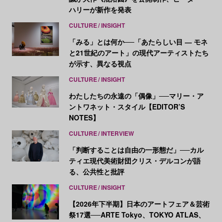
ハリーが新作を発表
CULTURE
INSIGHT
「みる」とは何か──「あたらしい目 ― モネ
と21世紀のアート」の現代アーティストたち
が示す、異なる視点
CULTURE
INSIGHT
わたしたちの永遠の「偶像」──マリー・ア
ントワネット・スタイル【EDITOR’S
NOTES】
CULTURE
INTERVIEW
「判断することは自由の一形態だ」──カル
ティエ現代美術財団クリス・デルコンが語
る、公共性と批評
CULTURE
INSIGHT
【2026年下半期】日本のアートフェア＆芸術
祭17選──ARTE Tokyo、TOKYO ATLAS、