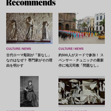
Re
CULTURE
NEWS
CULTURE
NEWS
古代ローマ彫刻が「首なし」
約500人がヌードで参加！ ス
なのはなぜ？ 専門家がその理
ペンサー・チュニックの最新
由を明かす
作に地元司教「問題なし」