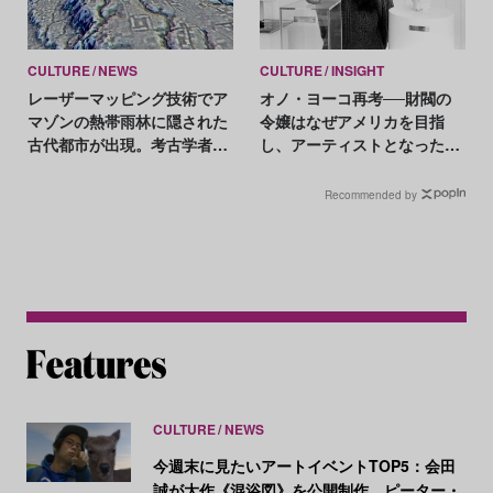
CULTURE
NEWS
CULTURE
INSIGHT
レーザーマッピング技術でア
オノ・ヨーコ再考──財閥の
マゾンの熱帯雨林に隠された
令嬢はなぜアメリカを目指
古代都市が出現。考古学者を
し、アーティストとなったの
驚かせる大発見
か
Recommended by
CULTURE
NEWS
今週末に見たいアートイベントTOP5：会田
誠が大作《混浴図》を公開制作、ピーター・