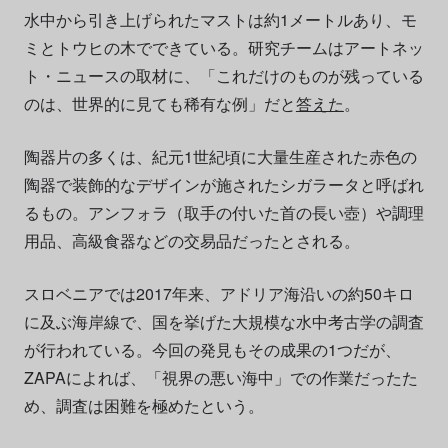
水中から引き上げられたマストは約1メートルあり、モ
ミとトウヒの木でできている。研究チームはアートネッ
ト・ニュースの取材に、「これだけのものが残っている
のは、世界的に見ても稀有な例」だと
答えた
。
陶器片の多くは、紀元1世紀頃に大量生産された赤色の
陶器で装飾的なデザインが施されたシガラータと呼ばれ
るもの。アンフォラ（取手の付いた首の長い壺）や調理
用品、高級食器などの交易品だったとされる。
スロベニアでは2017年来、アドリア海沿いの約50キロ
に及ぶ海岸線で、国を挙げた大規模な水中考古学の調査
が行われている。今回の発見もその成果の1つだが、
ZAPAによれば、「視界の悪い海中」での作業だったた
め、調査は困難を極めたという。