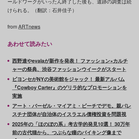
ールドワークがいったん終了した後も、遺跡の調査は続
けられる。（翻訳：石井佳子）
from
ARTnews
あわせて読みたい
西野達やevalaが新作を発表！ ファッション×カルチ
ャーの祭典、渋谷ファッションウイークがスタート
ビヨンセがNYの美術館をジャック！ 最新アルバム
『Cowboy Carter』のゲリラ的なプロモーションを
実施
アート・バーゼル・マイアミ・ビーチでデモ。親パレ
スチナ団体が自治体のイスラエル債権投資を問題視
2025年の「ほのぼの系」考古学的発見10選！ 30万年
前の古代猫から、つぶらな瞳のバイキング像まで