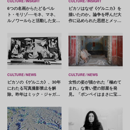
CULTURE
INSIGHT
CULTURE
INSIGHT
6つの名画からたどるベル
ピカソはなぜ《ゲルニカ》を
ト・モリゾ──モネ、マネ、
描いたのか。論争を呼んだ大
ルノワールらと活動した女性
作に込められた思想とメッセ
初の印象派画家
ージ
CULTURE
NEWS
CULTURE
NEWS
ピカソの《ゲルニカ》、30年
女性の姿が描かれた「極めて
にわたる写真撮影禁止を解
まれ」な青い壁の部屋を発
除。昨年はミック・ジャガー
見。「ポンペイはまさに宝
に撮影許可
箱」