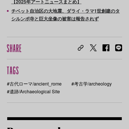
【2025年アートニュースまとめ】
チベット自治区の大地震、ダライ・ラマ1世創建のタ
シルンポ寺と巨大坐像の被害は報告されず
#古代ローマ/ancient_rome
#考古学/archeology
#遺跡/Archaeological Site