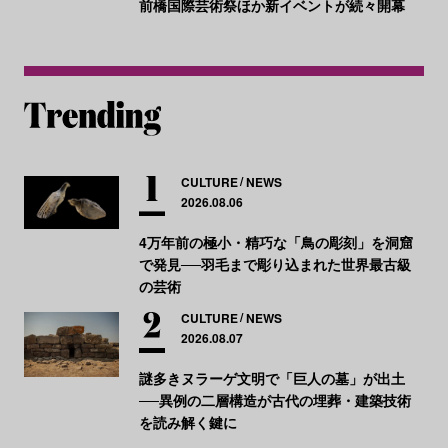
前橋国際芸術祭ほか新イベントが続々開幕
CULTURE
NEWS
2026.08.06
4万年前の極小・精巧な「鳥の彫刻」を洞窟
で発見──羽毛まで彫り込まれた世界最古級
の芸術
CULTURE
NEWS
2026.08.07
謎多きヌラーゲ文明で「巨人の墓」が出土
──異例の二層構造が古代の埋葬・建築技術
を読み解く鍵に