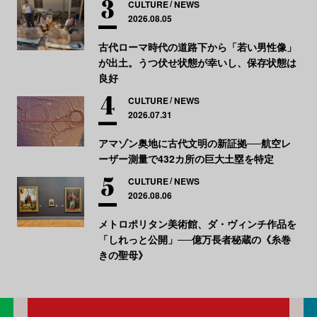
CULTURE
NEWS
2026.08.05
古代ローマ時代の道路下から「若い男性像」
が出土。うつ伏せ状態が幸いし、保存状態は
良好
CULTURE
NEWS
2026.07.31
アマゾン奥地に古代文明の新証拠──航空レ
ーザー測量で432カ所の巨大土塁を特定
CULTURE
NEWS
2026.08.06
メトロポリタン美術館、ダ・ヴィンチ作品を
「しれっと公開」──億万長者秘蔵の《糸巻
きの聖母》