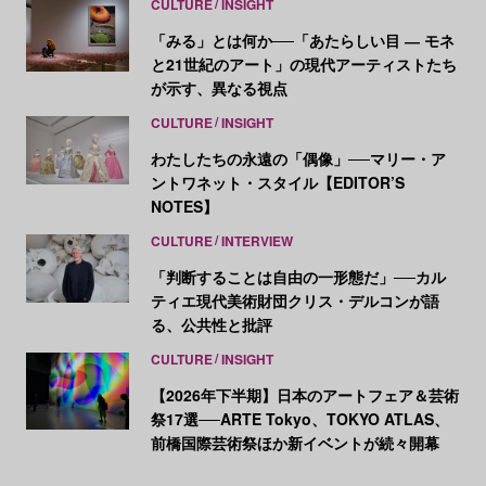
CULTURE
INSIGHT
「みる」とは何か──「あたらしい目 ― モネ
と21世紀のアート」の現代アーティストたち
が示す、異なる視点
CULTURE
INSIGHT
わたしたちの永遠の「偶像」──マリー・ア
ントワネット・スタイル【EDITOR’S
NOTES】
CULTURE
INTERVIEW
「判断することは自由の一形態だ」──カル
ティエ現代美術財団クリス・デルコンが語
る、公共性と批評
CULTURE
INSIGHT
【2026年下半期】日本のアートフェア＆芸術
祭17選──ARTE Tokyo、TOKYO ATLAS、
前橋国際芸術祭ほか新イベントが続々開幕