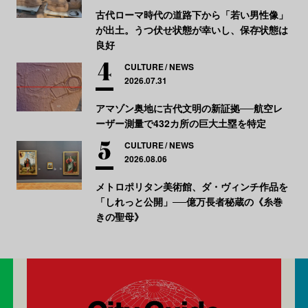
古代ローマ時代の道路下から「若い男性像」
が出土。うつ伏せ状態が幸いし、保存状態は
良好
CULTURE
NEWS
2026.07.31
アマゾン奥地に古代文明の新証拠──航空レ
ーザー測量で432カ所の巨大土塁を特定
CULTURE
NEWS
2026.08.06
メトロポリタン美術館、ダ・ヴィンチ作品を
「しれっと公開」──億万長者秘蔵の《糸巻
きの聖母》