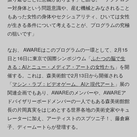
ー対身体という問題意識や、産む機械とみなされること
もあった女性の身体やセクシュアリティ、ひいては女性
が生きる条件について考えることが、プログラムの究極
の狙いです」
なお、 AWAREはこのプログラムの一環として、2月15
日と16日に東京で国際シンポジウム「
ふたつの脳で生
きる：AIとニュー・メディア・アートの女性たち
」を開
催する。これは、森美術館で2月13日から開催される
「
マシン・ラブ：ビデオゲーム、AIと現代アート
」展の
関連企画でもあり、AWAREのメンバーや、AWAREア
ドバイザリーボードメンバーの一人でもある森美術館館
長の片岡真実をはじめとする世界各地の美術史家やキュ
レーターに加え、アーティストのスプツニ子！、藤倉麻
子、ディームートらが登壇する。