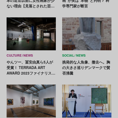
本の近世以前に女性画家が少
画“が実は“本物”と判明？ 科
ない理由【見落とされた芸術
学専門家が断言
家たちの美術史 Vol.2】
CULTURE
NEWS
SOCIAL
NEWS
やんツー、冨安由真ら5人が
挑発的な人魚像、撤去へ。胸
受賞！ TERRADA ART
の大きさ巡りデンマークで賛
AWARD 2023ファイナリスト
否沸騰
展がスタート