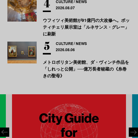
CULTURE
NEWS
2026.08.07
ウフィツィ美術館が91億円の大改修へ。ボッ
ティチェリ展示室は「ルネサンス・グレー」
に刷新
CULTURE
NEWS
2026.08.06
メトロポリタン美術館、ダ・ヴィンチ作品を
「しれっと公開」──億万長者秘蔵の《糸巻
きの聖母》