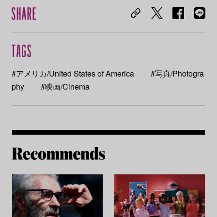
#アメリカ/United States of America
#写真/Photogra
phy
#映画/Cinema
Re