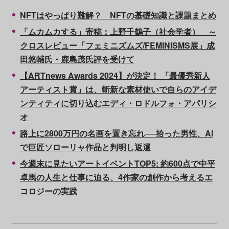
NFTはやっぱり難解？ NFTの基礎知識と課題まとめ
「ムカムカする」寄稿：上野千鶴子（社会学者） ～
クロスレビュー「フェミニズムズ/FEMINISMS展」成
田悠輔氏・鹿島茂氏評を受けて
【ARTnews Awards 2024】が決定！ 「最優秀新人
アーティスト賞」は、斬新な素材使いで自らのアイデ
ンティティに切り込むエディ・ロドルフォ・アパリシ
オ
路上に2800万円の名画を置き忘れ──拾った男性、AI
で巨匠ソローリャ作品と判明し返還
今週末に見たいアートイベントTOP5: 約600点で中平
卓馬の人生と仕事に迫る、4作家の創作から考えるエ
コロジーの実践