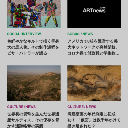
SOCIAL
INTERVIEW
SOCIAL
NEWS
色鮮やかなキルトで描く等身
アメリカで8校を運営する美
大の黒人像。その制作過程を
大ネットワークが突然閉校。
ビサ・バトラーが語る
コロナ禍で財政難と学生数の
減少が加速
CULTURE
NEWS
CULTURE
NEWS
世界初の貨幣を生んだ世界遺
洞窟壁画の年代測定に初成
産サルディス、その保存を脅
功！ 「仮面」は数千年かけて
かす遺跡略奪の実態
描き足された？