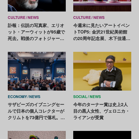
CULTURE
NEWS
CULTURE
NEWS
訃報：伝説の写真家、エリオ
今週末に見たいアートイベン
ット・アーウィットが95歳で
トTOP5: 金沢21世紀美術館
死去。戦後のフォトジャーナ
の20周年記念展、木下佳通代
リズムを牽引
の鮮烈な創作人生を振り返る
ECONOMY
NEWS
SOCIAL
NEWS
サザビーズのイブニングセー
今年のターナー賞は史上2人
ルで日本の個人コレクターが
目の黒人女性、ヴェロニカ・
クリムトを73億円で落札。マ
ライアンが受賞
グリット《光の帝国》は作家
史上2番目に高額の57億円