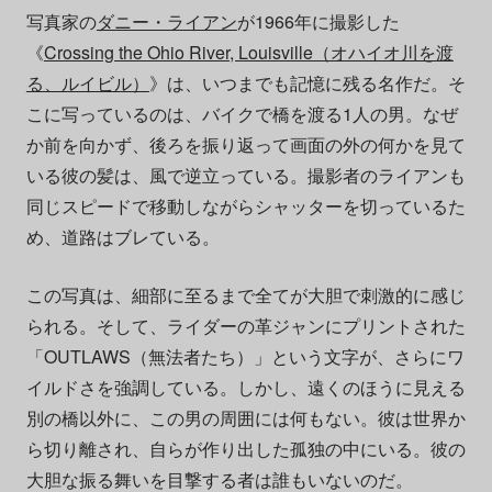
写真家の
ダニー・ライアン
が1966年に撮影した
《
Crossing the Ohio River, Louisville（オハイオ川を渡
る、ルイビル）
》は、いつまでも記憶に残る名作だ。そ
こに写っているのは、バイクで橋を渡る1人の男。なぜ
か前を向かず、後ろを振り返って画面の外の何かを見て
いる彼の髪は、風で逆立っている。撮影者のライアンも
同じスピードで移動しながらシャッターを切っているた
め、道路はブレている。
この写真は、細部に至るまで全てが大胆で刺激的に感じ
られる。そして、ライダーの革ジャンにプリントされた
「OUTLAWS（無法者たち）」という文字が、さらにワ
イルドさを強調している。しかし、遠くのほうに見える
別の橋以外に、この男の周囲には何もない。彼は世界か
ら切り離され、自らが作り出した孤独の中にいる。彼の
大胆な振る舞いを目撃する者は誰もいないのだ。