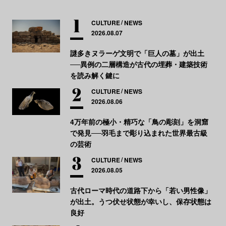
CULTURE
NEWS
2026.08.07
謎多きヌラーゲ文明で「巨人の墓」が出土
──異例の二層構造が古代の埋葬・建築技術
を読み解く鍵に
CULTURE
NEWS
2026.08.06
4万年前の極小・精巧な「鳥の彫刻」を洞窟
で発見──羽毛まで彫り込まれた世界最古級
の芸術
CULTURE
NEWS
2026.08.05
古代ローマ時代の道路下から「若い男性像」
が出土。うつ伏せ状態が幸いし、保存状態は
良好