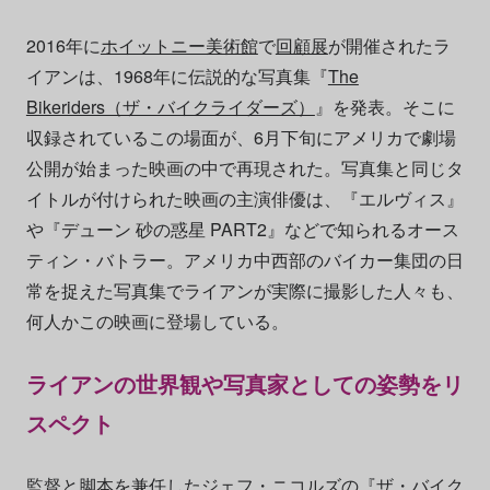
2016年に
ホイットニー美術館
で
回顧展
が開催されたラ
イアンは、1968年に伝説的な写真集『
The
Bikeriders（ザ・バイクライダーズ）
』を発表。そこに
収録されているこの場面が、6月下旬にアメリカで劇場
公開が始まった映画の中で再現された。写真集と同じタ
イトルが付けられた映画の主演俳優は、『エルヴィス』
や『デューン 砂の惑星 PART2』などで知られるオース
ティン・バトラー。アメリカ中西部のバイカー集団の日
常を捉えた写真集でライアンが実際に撮影した人々も、
何人かこの映画に登場している。
ライアンの世界観や写真家としての姿勢をリ
スペクト
監督と脚本を兼任したジェフ・ニコルズの『ザ・バイク