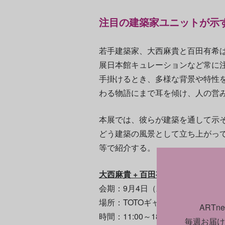
注目の建築家ユニットが示
若手建築家、大西麻貴と百田有希は
展日本館キュレーションなど常に
手掛けるとき、多様な背景や特性
わる物語にまで耳を傾け、人の営
本展では、彼らが建築を通して示
どう建築の風景として立ち上がっ
等で紹介する。
大西麻貴 + 百田有希 「o+h展：⽣きた
会期：9月4日（水）～11月24日（
場所：TOTOギャラリー・間（東京都
ART
時間：11:00～18:00
毎週お届け