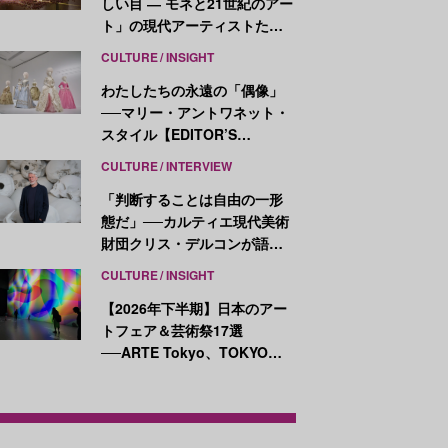
しい目 ― モネと21世紀のアー
ト」の現代アーティストたち
が示す、異なる視点
CULTURE
INSIGHT
わたしたちの永遠の「偶像」
──マリー・アントワネット・
スタイル【EDITOR’S
NOTES】
CULTURE
INTERVIEW
「判断することは自由の一形
態だ」──カルティエ現代美術
財団クリス・デルコンが語
る、公共性と批評
CULTURE
INSIGHT
【2026年下半期】日本のアー
トフェア＆芸術祭17選
──ARTE Tokyo、TOKYO
ATLAS、前橋国際芸術祭ほか
新イベントが続々開幕