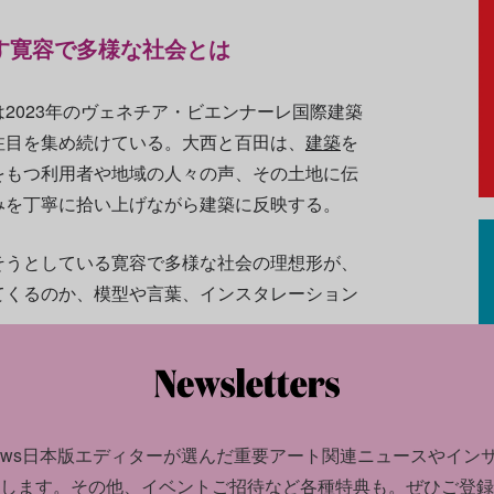
す寛容で多様な社会とは
2023年のヴェネチア・ビエンナーレ国際建築
注目を集め続けている。大西と百田は、
建築
を
をもつ利用者や地域の人々の声、その土地に伝
みを丁寧に拾い上げながら建築に反映する。
そうとしている寛容で多様な社会の理想形が、
てくるのか、模型や言葉、インスタレーション
全体──A Living Whole」
日）
港区南青山1-24-3）
news日本版エディターが選んだ
重要アート関連ニュースやイン
します。
その他、イベントご招待など各種特典も。ぜひご登録