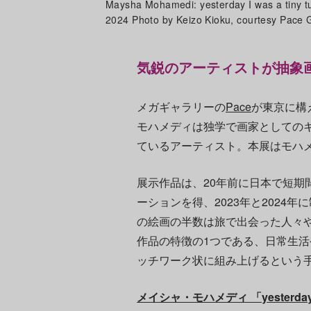
Maysha Mohamedi: yesterday I was a tiny t
2024 Photo by Keizo Kioku, courtesy Pace G
気鋭のアーティストが抽象
メガギャラリーの
Pace
が東京に構
モハメディは独学で画家としての
ているアーティスト。本展はモハ
展示作品は、20年前に日本で短期
ーションを得、2023年と2024
の絵画の半数は旅で出会った人々
作品の特徴の1つである、日常生
ッチワーク状に組み上げるという
メイシャ・モハメディ 「yesterday I was