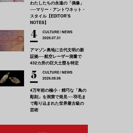
わたしたちの永遠の「偶像」
──マリー・アントワネット・
スタイル【EDITOR’S
NOTES】
CULTURE
NEWS
2026.07.31
アマゾン奥地に古代文明の新
証拠──航空レーザー測量で
432カ所の巨大土塁を特定
CULTURE
NEWS
2026.08.06
4万年前の極小・精巧な「鳥の
彫刻」を洞窟で発見──羽毛ま
で彫り込まれた世界最古級の
芸術