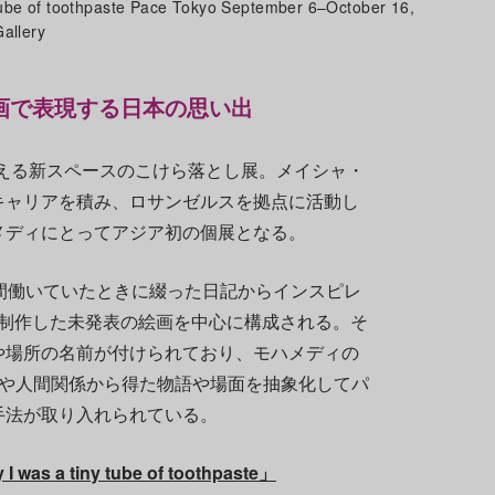
ube of toothpaste Pace Tokyo September 6–October 16,
allery
画で表現する日本の思い出
える新スペースのこけら落とし展。メイシャ・
キャリアを積み、ロサンゼルスを拠点に活動し
メディにとってアジア初の個展となる。
間働いていたときに綴った日記からインスピレ
年に制作した未発表の絵画を中心に構成される。そ
や場所の名前が付けられており、モハメディの
活や人間関係から得た物語や場面を抽象化してパ
手法が取り入れられている。
 a tiny tube of toothpaste」