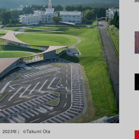
23年） ©Takumi Ota