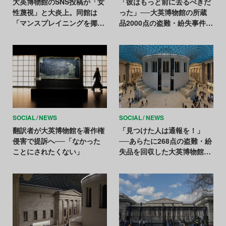
大英博物館のSNS投稿が「女
「彼はもっと前に去るべきだ
性蔑視」と大炎上。同館は
った」──大英博物館の所蔵
「マンスプレイニングを揶揄
品2000点の盗難・紛失事件を
したつもり」と弁明
受け、副館長が退任
SOCIAL
NEWS
SOCIAL
NEWS
翻訳者が大英博物館を著作権
「見つけた人は通報を！」
侵害で提訴へ──「なかった
──あらたに268点の盗難・紛
ことにされたくない」
失品を回収した大英博物館が
協力を要請