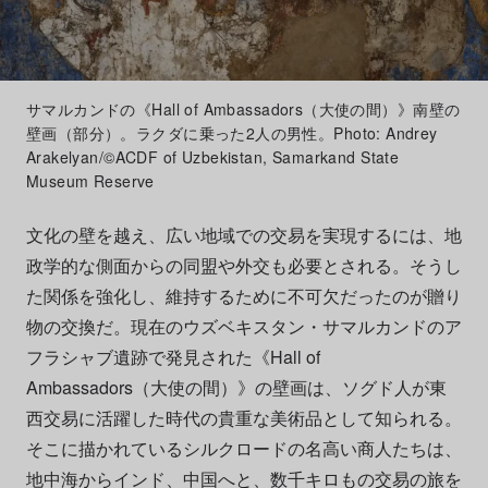
サマルカンドの《Hall of Ambassadors（大使の間）》南壁の
壁画（部分）。ラクダに乗った2人の男性。Photo: Andrey
Arakelyan/©ACDF of Uzbekistan, Samarkand State
Museum Reserve
文化の壁を越え、広い地域での交易を実現するには、地
政学的な側面からの同盟や外交も必要とされる。そうし
た関係を強化し、維持するために不可欠だったのが贈り
物の交換だ。現在のウズベキスタン・サマルカンドのア
フラシャブ遺跡で発見された《Hall of
Ambassadors（大使の間）》の壁画は、ソグド人が東
西交易に活躍した時代の貴重な美術品として知られる。
そこに描かれているシルクロードの名高い商人たちは、
地中海からインド、中国へと、数千キロもの交易の旅を