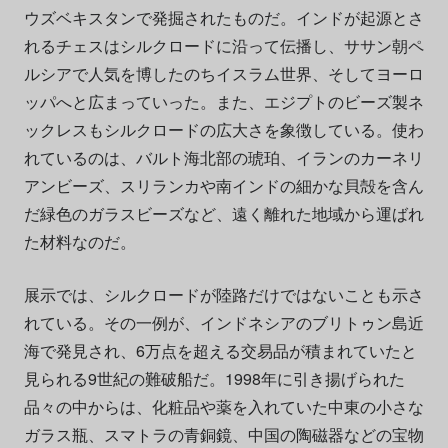
ウズベキスタンで発掘されたものだ。インドが起源とさ
れるチェスはシルクロードに沿って伝播し、ササン朝ペ
ルシアで人気を博したのちイスラム世界、そしてヨーロ
ッパへと広まっていった。また、エジプトのビーズ製ネ
ックレスもシルクロードの広大さを象徴している。使わ
れているのは、バルト海北部の琥珀、イランのカーネリ
アンビーズ、スリランカや南インドの細かな貝殻を含ん
だ緑色のガラスビーズなど、遠く離れた地域から運ばれ
た材料なのだ。
展示では、シルクロードが陸路だけではないことも示さ
れている。その一例が、インドネシアのブリトゥン島近
海で発見され、6万点を超える交易品が積まれていたと
見られる9世紀の難破船だ。1998年に引き揚げられた
品々の中からは、化粧品や薬を入れていた中東の小さな
ガラス瓶、スマトラの青銅鏡、中国の陶磁器などの宝物