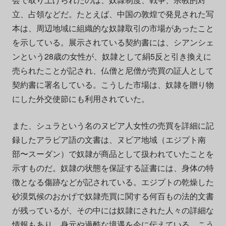
立、占領などだ。たとえば、中国の敦煌で発見された写
本は、周辺地域に組織的な奴隷取引の市場があったこと
を示している。展示されている契約書には、シアンシェ
ンという28歳の女性が、奴隷として絹5反と引き換えに
売られたことが記され、仏僧と尼僧が売買の証人として
契約書に署名している。こうした市場は、奴隷を贈り物
にした外交使節にも利用されていた。
また、シュラという名のヌビア人女性の売買を詳細に記
録したアラビア語の文書は、ヌビア地域（エジプト南
部〜スーダン）で奴隷が商品として扱われていたことを
示すものだ。奴隷の状態を保証する証書には、身体の特
徴となる傷跡などが記されている。エジプトの乾燥した
砂漠気候のおかげで奴隷売買に関する何百もの法的文書
が残っているが、その中には奴隷にされた人々の詳細な
情報もあり、身元や過酷な境遇を今に伝えている。こう