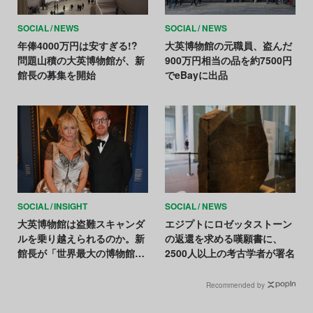
SOCIAL
NEWS
SOCIAL
NEWS
年俸4000万円は安すぎる!?
大英博物館の元職員、盗んだ
問題山積の大英博物館が、新
900万円相当の品を約7500円
館長の募集を開始
でeBayに出品
SOCIAL
INSIGHT
SOCIAL
NEWS
大英博物館は盗難スキャンダ
エジプトにロゼッタストーン
ルを乗り越えられるのか。新
の返還を求める嘆願書に、
館長が「世界最大の博物館変
2500人以上の考古学者が署名
革」を約束
Recommended by