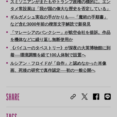
スミソニアンがまたもやトランプ政権の標的に。エン
タメ常設展は「我が国の偉大な歴史を否定している」
ギルガメシュ実在の手がかりも──「魔術の手順書」
など含む3000年前の楔形文字解読で新発見
「マレーシアのバンクシー」が航空会社を提訴。作品
を機体などに繰り返し無断使用か
《バイユーのタペストリー》が深夜の大英博物館に到
着──環境調整を経て100人体制で設置へ
ルシアン・フロイドが「自作」と認めなかった肖像
画、死後の研究で真作認定──初の一般公開へ