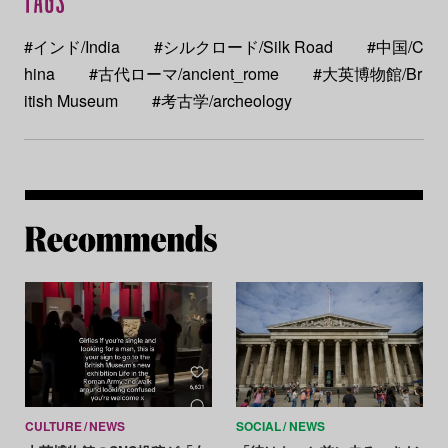
#インド/India
#シルクロード/Silk Road
#中国/C
hina
#古代ローマ/ancient_rome
#大英博物館/Br
itish Museum
#考古学/archeology
Re
CULTURE
NEWS
SOCIAL
NEWS