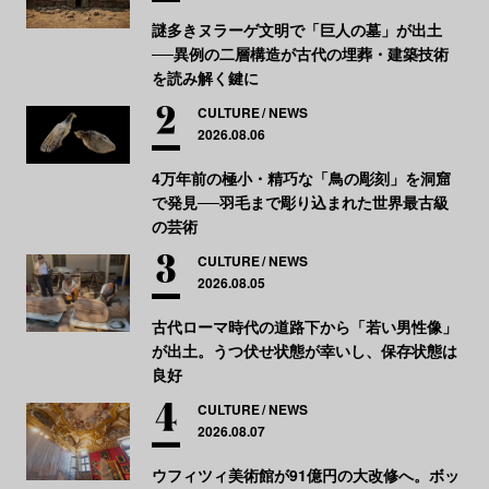
謎多きヌラーゲ文明で「巨人の墓」が出土
──異例の二層構造が古代の埋葬・建築技術
を読み解く鍵に
CULTURE
NEWS
2026.08.06
4万年前の極小・精巧な「鳥の彫刻」を洞窟
で発見──羽毛まで彫り込まれた世界最古級
の芸術
CULTURE
NEWS
2026.08.05
古代ローマ時代の道路下から「若い男性像」
が出土。うつ伏せ状態が幸いし、保存状態は
良好
CULTURE
NEWS
2026.08.07
ウフィツィ美術館が91億円の大改修へ。ボッ