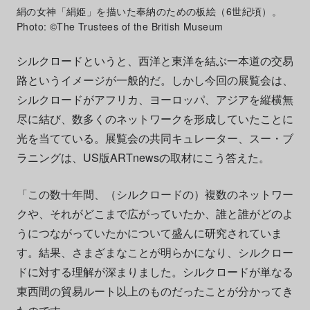
絹の女神「絹姫」を描いた奉納のための板絵（6世紀頃）。
Photo: ©The Trustees of the British Museum
シルクロードというと、西洋と東洋を結ぶ一本道の交易
路というイメージが一般的だ。しかし今回の展覧会は、
シルクロードがアフリカ、ヨーロッパ、アジアを縦横無
尽に結び、数多くのネットワークを形成していたことに
光を当てている。展覧会の共同キュレーター、スー・ブ
ラニングは、US版ARTnewsの取材にこう答えた。
「この数十年間、（シルクロードの）複数のネットワー
クや、それがどこまで広がっていたか、誰と誰がどのよ
うにつながっていたかについて盛んに研究されていま
す。結果、さまざまなことが明らかになり、シルクロー
ドに対する理解が深まりました。シルクロードが単なる
東西間の貿易ルート以上のものだったことが分かってき