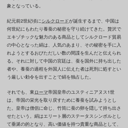
象となっている。
紀元前2世紀頃に
シルクロード
が誕生するまで、中国は
何世紀にもわたり養蚕の秘密を守り続けてきた。贅沢で
エキゾチックな魅力のある商品としてシルクロード貿易
の中心となった絹は、人気のあまり、その秘密を手に入
れようとするおびただしい数の間諜を生んだと伝えられ
る。それに対して中国の宮廷は、蚕を国外に持ち出した
者や、養蚕の過程を外国人に伝えた者は死刑に処すとい
う厳しい勅令を出すことで絹を独占した。
それでも、東
ローマ
帝国皇帝のユスティニアヌス1世
は、帝国の栄光を取り戻すために養蚕を試みようとし
た。皇帝は僧侶に命じ、竹筒に蚕の卵を隠して持ち出さ
せたという。絹はエリート層のステータスシンボルとし
て垂涎の的となり、高い価値を持つ貴重な商品として、