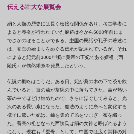
伝える壮大な展覧会
絹と人類の歴史には長く密接な関係があり、考古学者に
よると養蚕が行われていた痕跡は今から5000年前にま
でさかのぼることができる。
中国
の民話や孔子の著述に
は、養蚕の始まりをめぐる伝承が記されているが、それ
によると紀元前3000年頃に黄帝の正妃である嫘祖（西
陵氏）が偶然絹糸を発見したという。
伝説の概略はこうだ。ある日、妃が桑の木の下で茶を飲
んでいると、蚕の繭が茶碗の中に落ちてきた。繭が熱い
茶の中でほどけ始めたので、さらにほぐしてみると、光
沢のある長い糸になった。魔法のように糸へと変化する
様子に驚いた妃は、繭を集めて糸をつむぎ、布を織っ
た。養蚕の祖となった西陵氏は絹の女神と呼ばれるよう
になり、現在も「蚕母」として、中国では広く崇拝の対