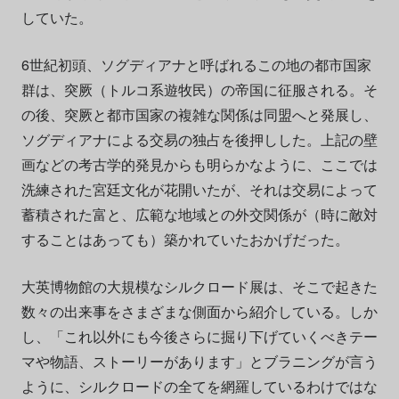
していた。
6世紀初頭、ソグディアナと呼ばれるこの地の都市国家
群は、突厥（トルコ系遊牧民）の帝国に征服される。そ
の後、突厥と都市国家の複雑な関係は同盟へと発展し、
ソグディアナによる交易の独占を後押しした。上記の壁
画などの考古学的発見からも明らかなように、ここでは
洗練された宮廷文化が花開いたが、それは交易によって
蓄積された富と、広範な地域との外交関係が（時に敵対
することはあっても）築かれていたおかげだった。
大英博物館の大規模なシルクロード展は、そこで起きた
数々の出来事をさまざまな側面から紹介している。しか
し、「これ以外にも今後さらに掘り下げていくべきテー
マや物語、ストーリーがあります」とブラニングが言う
ように、シルクロードの全てを網羅しているわけではな