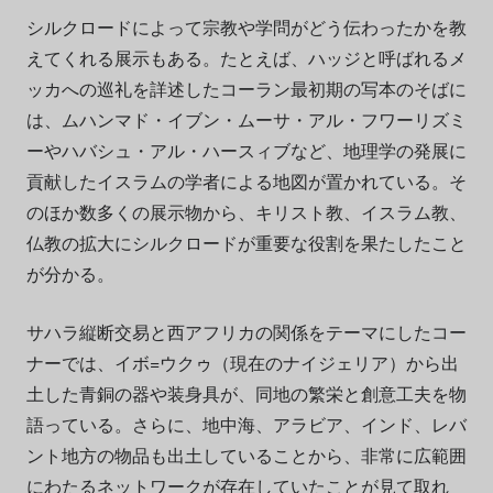
シルクロードによって宗教や学問がどう伝わったかを教
えてくれる展示もある。たとえば、ハッジと呼ばれるメ
ッカへの巡礼を詳述したコーラン最初期の写本のそばに
は、ムハンマド・イブン・ムーサ・アル・フワーリズミ
ーやハバシュ・アル・ハースィブなど、地理学の発展に
貢献したイスラムの学者による地図が置かれている。そ
のほか数多くの展示物から、キリスト教、イスラム教、
仏教の拡大にシルクロードが重要な役割を果たしたこと
が分かる。
サハラ縦断交易と西アフリカの関係をテーマにしたコー
ナーでは、イボ=ウクゥ（現在のナイジェリア）から出
土した青銅の器や装身具が、同地の繁栄と創意工夫を物
語っている。さらに、地中海、アラビア、インド、レバ
ント地方の物品も出土していることから、非常に広範囲
にわたるネットワークが存在していたことが見て取れ