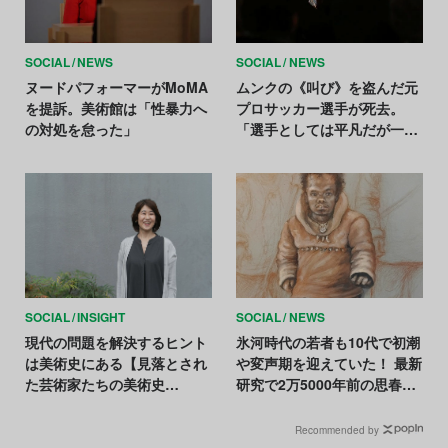
SOCIAL
NEWS
SOCIAL
NEWS
ヌードパフォーマーがMoMA
ムンクの《叫び》を盗んだ元
を提訴。美術館は「性暴力へ
プロサッカー選手が死去。
の対処を怠った」
「選手としては平凡だが一流
の泥棒だった」
SOCIAL
INSIGHT
SOCIAL
NEWS
現代の問題を解決するヒント
氷河時代の若者も10代で初潮
は美術史にある【見落とされ
や変声期を迎えていた！ 最新
た芸術家たちの美術史
研究で2万5000年前の思春期
Vol.1】
が判明
Recommended by