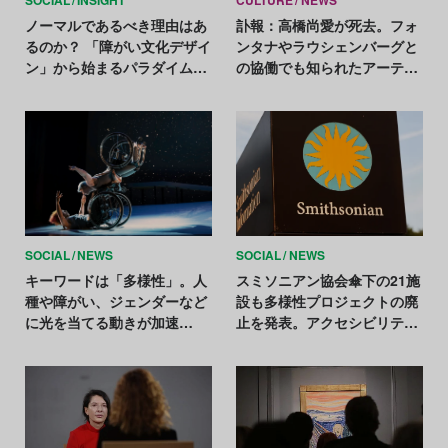
SOCIAL
INSIGHT
CULTURE
NEWS
ノーマルであるべき理由はあ
訃報：高橋尚愛が死去。フォ
るのか？ 「障がい文化デザイ
ンタナやラウシェンバーグと
ン」から始まるパラダイムシ
の協働でも知られたアーティ
フト
スト
SOCIAL
NEWS
SOCIAL
NEWS
キーワードは「多様性」。人
スミソニアン協会傘下の21施
種や障がい、ジェンダーなど
設も多様性プロジェクトの廃
に光を当てる動きが加速
止を発表。アクセシビリティ
【2022年のアートニュースま
の確保は継続
とめ】