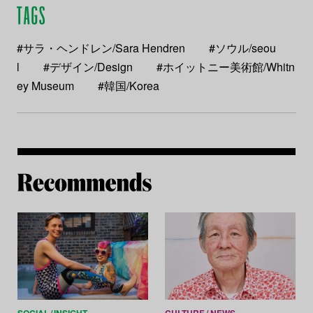
#サラ・ヘンドレン/Sara Hendren
#ソウル/seou
l
#デザイン/Design
#ホイットニー美術館/Whitn
ey Museum
#韓国/Korea
Re