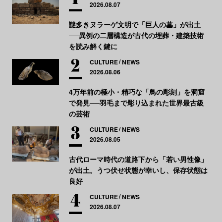
2026.08.07
謎多きヌラーゲ文明で「巨人の墓」が出土
──異例の二層構造が古代の埋葬・建築技術
を読み解く鍵に
CULTURE
NEWS
2026.08.06
4万年前の極小・精巧な「鳥の彫刻」を洞窟
で発見──羽毛まで彫り込まれた世界最古級
の芸術
CULTURE
NEWS
2026.08.05
古代ローマ時代の道路下から「若い男性像」
が出土。うつ伏せ状態が幸いし、保存状態は
良好
CULTURE
NEWS
2026.08.07