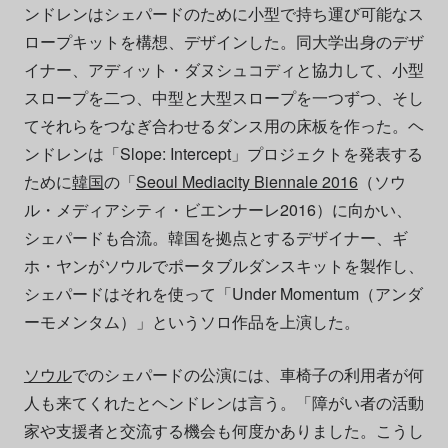
ンドレンはシェパードのために小型で持ち運び可能なス
ロープキットを構想、デザインした。同大学出身のデザ
イナー、アディット・ダヌシュコディと協力して、小型
スロープを二つ、中型と大型スロープを一つずつ、そし
てそれらをつなぎ合わせるダンス用の床板を作った。ヘ
ンドレンは「Slope: Intercept」プロジェクトを発表する
ために
韓国
の「
Seoul Mediacity Biennale 2016
（ソウ
ル・メディアシティ・ビエンナーレ2016）に向かい、
シェパードも合流。韓国を拠点とするデザイナー、ギ
ホ・ヤンがソウルでポータブルダンスキットを製作し、
シェパードはそれを使って「Under Momentum（アンダ
ーモメンタム）」というソロ作品を上演した。
ソウル
でのシェパードの公演には、車椅子の利用者が何
人も来てくれたとヘンドレンは言う。「障がい者の活動
家や支援者と交流する機会も何度かありました。こうし