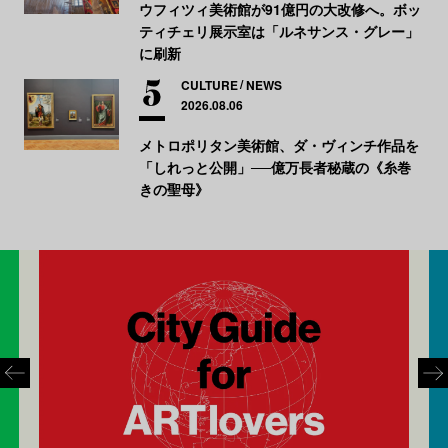
ウフィツィ美術館が91億円の大改修へ。ボッ
ティチェリ展示室は「ルネサンス・グレー」
に刷新
CULTURE
NEWS
2026.08.06
メトロポリタン美術館、ダ・ヴィンチ作品を
「しれっと公開」──億万長者秘蔵の《糸巻
きの聖母》