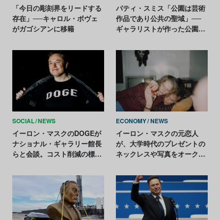
「今日の彫刻界をリードする
パティ・スミス「公園は芸術
存在」──キャロル・ボヴェ
作品であり公共の聖域」──
がガゴシアンに移籍
ギャラリストが作った公園の
閉鎖計画に抗議
SOCIAL
NEWS
ECONOMY
NEWS
イーロン・マスクのDOGEが
イーロン・マスクの元恋人
ナショナル・ギャラリー館長
が、大学時代のプレゼントの
らと会談。コスト削減の標的
ネックレスや写真をオークシ
に？
ョンで売却。総額は約2400万
円に