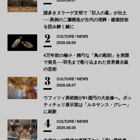
謎多きヌラーゲ文明で「巨人の墓」が出土
──異例の二層構造が古代の埋葬・建築技術
を読み解く鍵に
CULTURE
NEWS
2026.08.06
4万年前の極小・精巧な「鳥の彫刻」を洞窟
で発見──羽毛まで彫り込まれた世界最古級
の芸術
CULTURE
NEWS
2026.08.07
ウフィツィ美術館が91億円の大改修へ。ボッ
ティチェリ展示室は「ルネサンス・グレー」
に刷新
CULTURE
NEWS
2026.08.05
古代ローマ時代の道路下から「若い男性像」