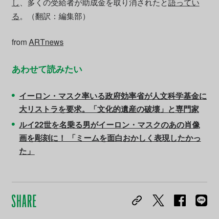
し
、多くの受給者が助成金を取り消されたと
語ってい
る
。（翻訳：編集部）
from
ARTnews
あわせて読みたい
イーロン・マスク率いる政府効率省が人文科学基金に
大リストラを要求。「文化的遺産の破壊」と専門家
ルイ22世を名乗る男がイーロン・マスクのあの肖像
画を彫刻に！ 「ミームを面白おかしく表現したかっ
た」