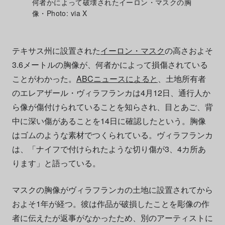
何者かによって破壊されたイーロン・マスクの胸
像・Photo: via X
テキサス州に設置された
イーロン・マスク
の高さおよそ
3.6メートルの胸像が、何者かによって損傷されている
ことがわかった。
ABCニュースによると
、土地所有者
のエレアザール・ヴィラフランカは4月12日、通行人か
ら像が傷付けられていることを知らされ、目とあご、背
中に深い傷があることを14日に確認したという。胸像
はゴムのような素材でつくられている。ヴィラフランカ
は、「ナイフで付けられたような切り傷が3、4カ所あ
ります」と語っている。
マスクの胸像がヴィラフランカの土地に設置されてから
およそ1年が経つ。彼は作品が破損したことを彫像の作
者に伝えたが返事がなかったため、別のアーティストに