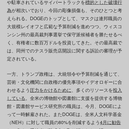
や駐車されているサイバートラックを
標的とした破壊行
為
が相次いでおり、今回の彫像損傷も、そのひとつと考
えられる。DOGEのトップとして、マスクは連邦職員の
大規模レイオフと広範な予算削減を進めつつ、ウィスコ
ンシン州の最高裁判事選挙で保守派候補者を勝たせるべ
く、有権者に数百万ドルを投資してきた。その最高裁で
は、同州でのテスラ販売店開設に関する訴訟の審理が予
定されている。
一方、トランプ政権は、大統領令や予算削減を通じて、
芸術・文化機関に自政権の優先事項やイデオロギーに合
わせるよう
圧力をかけるために
、多くのリソースを
投入
している
。全米の博物館や図書館に支援を提供する博物
館・図書館サービス研究所の職員は、今月、DOGEによ
って一時解雇された。またDOGEは、全米人文科学基金
（NEH）に対して職員の80%を削減するよう
4月に勧告