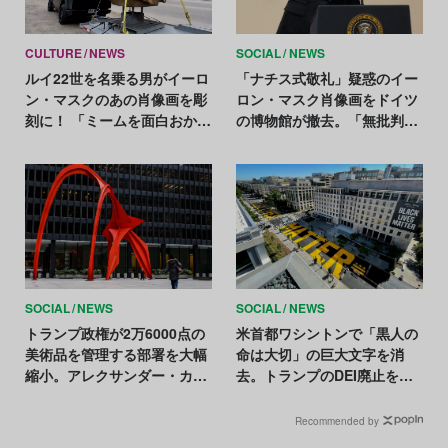
CULTURE
NEWS
SOCIAL
NEWS
ルイ22世を名乗る男がイーロ
「ナチス式敬礼」疑惑のイー
ン・マスクのあの肖像画を彫
ロン・マスク肖像画をドイツ
刻に！ 「ミームを面白おかし
の博物館が撤去。「無批判な
く表現したかった」
賛辞」との反発を回避
SOCIAL
NEWS
SOCIAL
NEWS
トランプ政権が2万6000点の
米首都ワシントンで「黒人の
美術品を管理する部署を大幅
命は大切」の巨大文字を消
縮小。アレクサンダー・カル
去。トランプのDEI廃止を背
ダーらの有名パブリックアー
景に共和党が圧力
トにも影響か
Recommended by