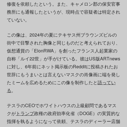
修復を依頼したという。また、キャメロン郡の保安官事
務所にも通報したというが、現時点で容疑者は特定され
ていない。
この像は、2024年の夏にテキサス州ブラウンズビルの
街中で目撃された胸像と同じものだと考えられており、
仮想通貨の「ElonRWA」を創ったフランス人起業家の
自称「ルイ22世」が手がけている。彼はUS版ARTnews
に対し、6年前にネット掲示板のRedditに投稿されたお
世辞にもうまいとは言えないマスクの肖像画に端を発し
たミームを広めるためにこの像を制作したと
語ってい
る
。
テスラのCEOでホワイトハウスの上級顧問であるマス
クが
トランプ
政権の政府効率化省（DOGE）の実質的な
指揮を執るようになって依頼、テスラのディーラー店舗