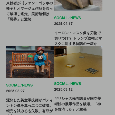
来館者が《ファン・ゴッホの
椅子》オマージュ作品を誤っ
て破壊し逃走。美術館側は
SOCIAL
NEWS
「悪夢」と激怒
2025.04.17
イーロン・マスク像を刃物で
切りつけ？ トランプ政権とマ
スクに対する抗議の一環か
SOCIAL
NEWS
SOCIAL
NEWS
2025.03.12
2025.03.27
ギリシャの極右議員が国立美
泥酔した英空軍技師がパディ
術館の展示作品を破壊。「神
ントン像を真っ二つに破壊。
を冒涜した」と主張
転売を試みるも失敗、有罪が