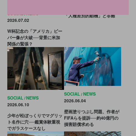
ヒューストンの美術館で黒人
作家の自画像が損傷。館長は
SOCIAL
NEWS
「人種差別的動機」と非難
2026.07.02
W杯記念の「アメリカ」ビー
バー像が大破──背景に米加
関係の緊張？
SOCIAL
NEWS
SOCIAL
NEWS
2026.06.04
2026.06.10
壁画塗りつぶし問題、作者が
少年が松ぼっくりでマグリッ
FIFAらを提訴──約40億円の
ト名作に穴──鑑賞体験重視
損害賠償求める
でガラスケースなし