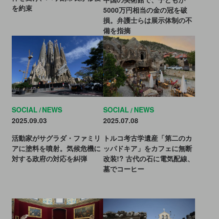
を約束
5000万円相当の金の冠を破
損。弁護士らは展示体制の不
備を指摘
SOCIAL
NEWS
SOCIAL
NEWS
2025.09.03
2025.07.08
活動家がサグラダ・ファミリ
トルコ考古学遺産「第二のカ
アに塗料を噴射。気候危機に
ッパドキア」をカフェに無断
対する政府の対応を糾弾
改装!? 古代の石に電気配線、
墓でコーヒー