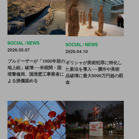
SOCIAL
NEWS
SOCIAL
NEWS
2026.05.07
2026.04.10
ブルドーザーが「1000年前の
ギリシャが美術犯罪に特化し
地上絵」破壊──米税関・国
た新法を導入──贋作や美術
境警備局、国境壁工事業者に
品破壊に最大5000万円超の罰
よる損傷認める
金