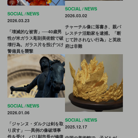
SOCIAL
NEWS
SOCIAL
NEWS
2026.03.02
2026.03.23
チャーチル像に落書き、親パ
「壊滅的な被害」──40歳男
レスチナ活動家を逮捕。「断
性が米ガラス彫刻美術館で破
じて許されない行為」と英政
壊行為。ガラス片を投げつけ
府は非難
警備員を襲撃
SOCIAL
NEWS
2026.01.06
SOCIAL
NEWS
「ジャンヌ・ダルクは剣を取
2025.12.17
り戻す」──異例の像破壊事
件を受け、パリ副市長が修復
中国の美術館で、子どもが