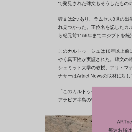
で発見された碑文もそうしたもの
碑文は2つあり、ラムセス3世の出
れ見つかった。王位名を記したカル
ら紀元前1155年までエジプトを
このカルトゥーシュは10年以上前
やく真正性が実証された。碑文の
シェミット大学の教授、アリ・マ
ナサーはArtnet Newsの取材に
「このカルトゥーシュが発見され
アラビア半島の交易路にまで及ん
ART
毎週お届け