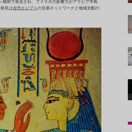
ン南部で発見され、ファラオの影響力がアラビア半島
の発見は
古代エジプト
の交易ネットワークと地域支配の
。