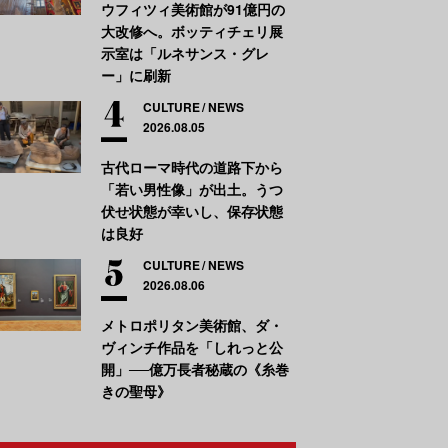
ウフィツィ美術館が91億円の
大改修へ。ボッティチェリ展
示室は「ルネサンス・グレ
ー」に刷新
CULTURE
NEWS
2026.08.05
古代ローマ時代の道路下から
「若い男性像」が出土。うつ
伏せ状態が幸いし、保存状態
は良好
CULTURE
NEWS
2026.08.06
メトロポリタン美術館、ダ・
ヴィンチ作品を「しれっと公
開」──億万長者秘蔵の《糸巻
きの聖母》