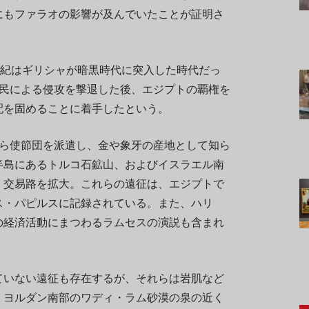
にもファラオの影響が及んでいたことが証明さ
世紀はギリシャが暗黒時代に突入した時代だっ
の民による侵攻を撃退した後、エジプトの覇権を
配を固めることに着手したという。
から使節団を派遣し、金や象牙の産地として知ら
半島にあるトルコ石鉱山、およびイスラエル南
、交易路を拡大。これらの遠征は、エジプトで
ス・パピルスに記録されている。また、ハリ
の経済活動にまつわるラムセスの演説も含まれ
ていない遠征も存在するが、それらは岩肌など
、ヨルダン南部のワディ・ラム砂漠の泉の近く