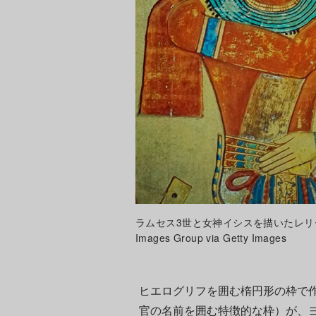
ラムセス3世と女神イシスを描いたレリーフ。Photo:
Images Group via Getty Images
ヒエログリフを囲む楕円形の枠で
官の名前を囲む特徴的な枠）が、