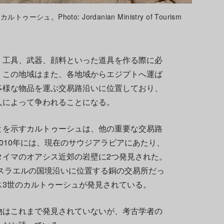
Photo: Jordanian Ministry of Tourism
、工具、武器、顔料といった道具を作る際に必
。この地域はまた、各地域からエジプトへ運ば
多様な物品を運ぶ交易路沿いに位置しており、
人によって争われることになる。
とを示すカルトゥーシュは、他の重要な交易路
010年には、現在のサウジアラビアにあたり、
タイマのオアシス近郊の岩壁に2つ発見された。
イスラエルの国境沿いに位置する銅の交易所だっ
ス3世のカルトゥーシュが発見されている。
物はこれまで発見されていないが、考古学者の