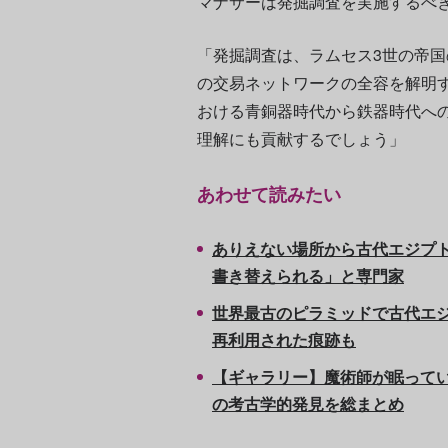
マナサーは発掘調査を実施するべ
「発掘調査は、ラムセス3世の帝
の交易ネットワークの全容を解明
おける青銅器時代から鉄器時代へ
理解にも貢献するでしょう」
あわせて読みたい
ありえない場所から古代エジプ
書き替えられる」と専門家
世界最古のピラミッドで古代エジ
再利用された痕跡も
【ギャラリー】魔術師が眠ってい
の考古学的発見を総まとめ