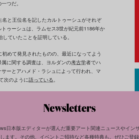
の一つだ。
生名と王位名を記したカルトゥーシュがそれぞ
トゥーシュは、ラムセス3世が紀元前1186年か
統治していたことを証明している。
に初めて発見されたものの、最近になってよう
帰属に関する調査は、ヨルダンの
考古学
者でハ
ナサーとアハメド・ラシュによって行われ、マ
対して次のように
語っている
。
たことで、ラムセス3世の影響力が国境を越えた
でいたという歴史的見解が立証されました」
news日本版エディターが選んだ
重要アート関連ニュースやイン
します。
その他、イベントご招待など各種特典も。ぜひご登録