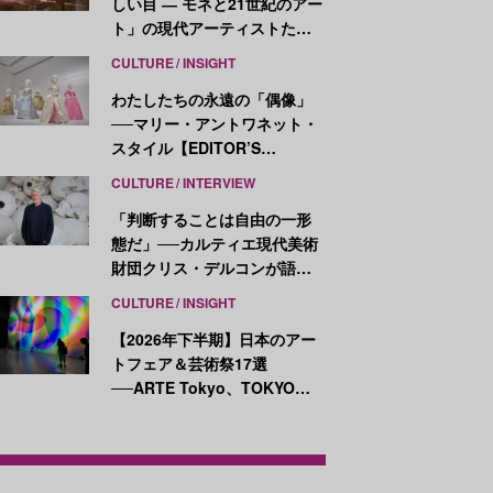
しい目 ― モネと21世紀のアー
ト」の現代アーティストたち
が示す、異なる視点
CULTURE
INSIGHT
わたしたちの永遠の「偶像」
──マリー・アントワネット・
スタイル【EDITOR’S
NOTES】
CULTURE
INTERVIEW
「判断することは自由の一形
態だ」──カルティエ現代美術
財団クリス・デルコンが語
る、公共性と批評
CULTURE
INSIGHT
【2026年下半期】日本のアー
トフェア＆芸術祭17選
──ARTE Tokyo、TOKYO
ATLAS、前橋国際芸術祭ほか
新イベントが続々開幕