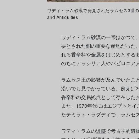
ワディ・ラム砂漠で発見されたラムセス3世のカルトゥーシュ。
and Antiquities
ワディ・ラム砂漠の一帯はかつて
要とされた銅の重要な産地だった
れる香辛料や金属をはじめとする
のちにアッシリア人やバビロニア
ラムセス王の影響が及んでいたこ
沿いでも見つかっている。例えば2
香辛料の交易拠点として存在した
また、1970年代にはエジプトと
たテミラト・ラダディで、ラムセ
ワディ・ラムの
遺跡
で考古学的遺