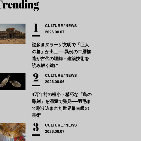
CULTURE
NEWS
2026.08.07
謎多きヌラーゲ文明で「巨人
の墓」が出土──異例の二層構
造が古代の埋葬・建築技術を
読み解く鍵に
CULTURE
NEWS
2026.08.06
4万年前の極小・精巧な「鳥の
彫刻」を洞窟で発見──羽毛ま
で彫り込まれた世界最古級の
芸術
CULTURE
NEWS
2026.08.07