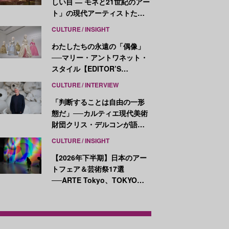
しい目 ― モネと21世紀のアー
ト」の現代アーティストたち
が示す、異なる視点
CULTURE
INSIGHT
わたしたちの永遠の「偶像」
──マリー・アントワネット・
スタイル【EDITOR’S
NOTES】
CULTURE
INTERVIEW
「判断することは自由の一形
態だ」──カルティエ現代美術
財団クリス・デルコンが語
る、公共性と批評
CULTURE
INSIGHT
【2026年下半期】日本のアー
トフェア＆芸術祭17選
──ARTE Tokyo、TOKYO
ATLAS、前橋国際芸術祭ほか
新イベントが続々開幕