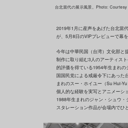
台北當代の展示風景。Photo: Courtesy of 
2019年1月に産声をあげた台北當
が、5月8日のVIPプレビューで幕
今年は中華民国（台湾）文化部と
制作に取り組む3人のアーティスト
的評価を得ている1954年生まれのシュ
国国民党による戒厳令下にあった台
まれのスー・ホイユー（Su Hui
個人的な経験を実写とアニメーシ
1988年生まれのジャン・シュウ・ジャ
スタレーション作品が会場内でひ