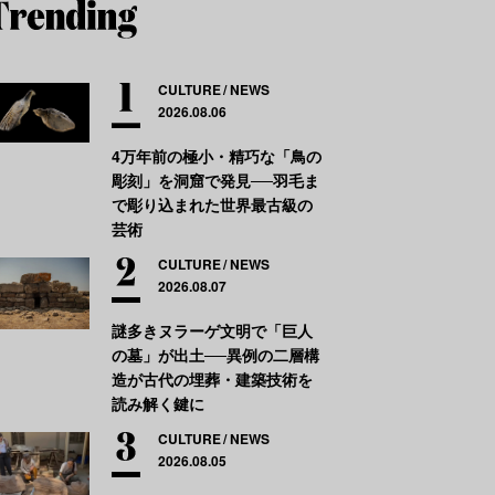
CULTURE
NEWS
2026.08.06
4万年前の極小・精巧な「鳥の
彫刻」を洞窟で発見──羽毛ま
で彫り込まれた世界最古級の
芸術
CULTURE
NEWS
2026.08.07
謎多きヌラーゲ文明で「巨人
の墓」が出土──異例の二層構
造が古代の埋葬・建築技術を
読み解く鍵に
CULTURE
NEWS
2026.08.05