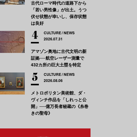
古代ローマ時代の道路下から
「若い男性像」が出土。うつ
伏せ状態が幸いし、保存状態
は良好
CULTURE
NEWS
2026.07.31
アマゾン奥地に古代文明の新
証拠──航空レーザー測量で
432カ所の巨大土塁を特定
CULTURE
NEWS
2026.08.06
メトロポリタン美術館、ダ・
ヴィンチ作品を「しれっと公
開」──億万長者秘蔵の《糸巻
きの聖母》