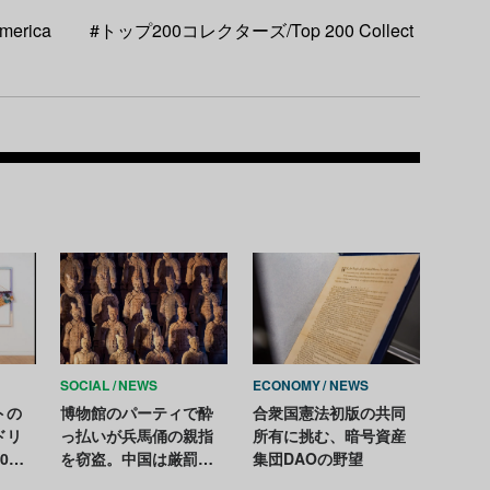
merica
#トップ200コレクターズ/Top 200 Collect
Recom
SOCIAL
NEWS
ECONOMY
NEWS
トの
博物館のパーティで酔
合衆国憲法初版の共同
ドリ
っ払いが兵馬俑の親指
所有に挑む、暗号資産
0年
を窃盗。中国は厳罰を
集団DAOの野望
展を
要求