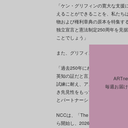
「ケン・グリフィンの寛大な支援
えることができることを、私たち
物および権利章典の原本を特集す
独立宣言と憲法制定250周年を見
ことでしょう」
また、グリフィンは声明のなかで
「過去250年にわたるアメリカの
英知の証だと言えるでしょう。憲
ART
試練に耐え、アメリカンドリーム
毎週お届け
き先見性をもっていました。こうし
とパートナーシップを組めること
NCCは、「The Story of We 
ら開始し、2026年に完成させる