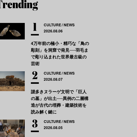
CULTURE
NEWS
2026.08.06
4万年前の極小・精巧な「鳥の
彫刻」を洞窟で発見──羽毛ま
で彫り込まれた世界最古級の
芸術
CULTURE
NEWS
2026.08.07
謎多きヌラーゲ文明で「巨人
の墓」が出土──異例の二層構
造が古代の埋葬・建築技術を
読み解く鍵に
CULTURE
NEWS
2026.08.05