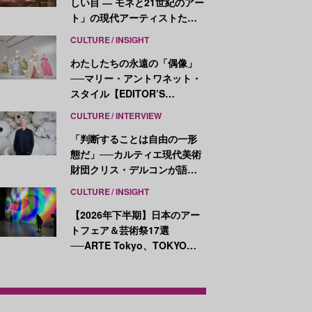
しい目 ― モネと21世紀のアー
ト」の現代アーティストたち
が示す、異なる視点
CULTURE
INSIGHT
わたしたちの永遠の「偶像」
──マリー・アントワネット・
スタイル【EDITOR’S
NOTES】
CULTURE
INTERVIEW
「判断することは自由の一形
態だ」──カルティエ現代美術
財団クリス・デルコンが語
る、公共性と批評
CULTURE
INSIGHT
【2026年下半期】日本のアー
トフェア＆芸術祭17選
──ARTE Tokyo、TOKYO
ATLAS、前橋国際芸術祭ほか
新イベントが続々開幕