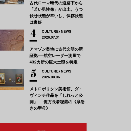
古代ローマ時代の道路下から
「若い男性像」が出土。うつ
伏せ状態が幸いし、保存状態
は良好
CULTURE
NEWS
2026.07.31
アマゾン奥地に古代文明の新
証拠──航空レーザー測量で
432カ所の巨大土塁を特定
CULTURE
NEWS
2026.08.06
メトロポリタン美術館、ダ・
ヴィンチ作品を「しれっと公
開」──億万長者秘蔵の《糸巻
きの聖母》