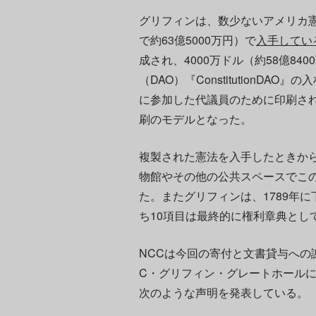
グリフィンは、数少ないアメリカ憲法
で約63億5000万円）で
入手してい
成され、4000万ドル（約58億8
（DAO）『ConstitutionD
に参加した代議員のために印刷され
刷のモデルとなった。
複製された憲法を入手したときか
物館やその他の公共スペースでこ
た。またグリフィンは、1789年
ち10項目は最終的に権利章典とし
NCCは今回の寄付と文書貸与への
C・グリフィン・グレートホールに
次のような声明を発表している。