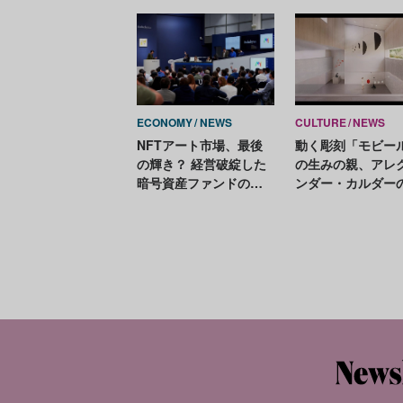
壊行為」
リバイバル開催
ECONOMY
NEWS
CULTURE
NEWS
NFTアート市場、最後
動く彫刻「モビー
の輝き？ 経営破綻した
の生みの親、アレ
暗号資産ファンドの所
ンダー・カルダー
有作品がオークション
展示スペース完成
で合計15億円に
図が公開。設計は
ツォーク＆ド・ム
ン