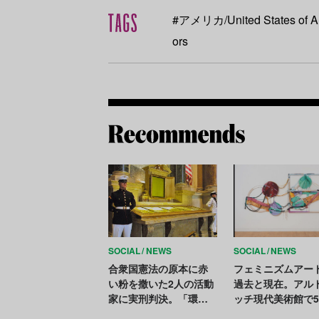
#アメリカ/United States of A
ors
SOCIAL
NEWS
SOCIAL
NEWS
合衆国憲法の原本に赤
フェミニズムアー
い粉を撒いた2人の活動
過去と現在。アル
家に実刑判決。「環境
ッチ現代美術館で5
保護ではなく単なる破
前のフェミニスト