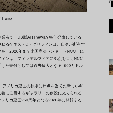
-Hama
者で、US版ARTnewsが毎年発表している
連ねる
ケネス・C・グリフィン
は、自身が所有す
を、2026年まで米国憲法センター（NCC）に
ィンは、フィラデルフィアに拠点を置くNCC
けた寄付としては過去最大となる1500万ドル
、アメリカ建国の原則に焦点を当てた新しいギ
主義に注目するギャラリーの創設に充てられる
リカ建国250周年となる2026年に開館する