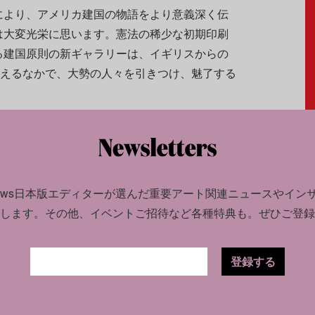
により、アメリカ建国の物語をより意義深く伝
は大変光栄に思います。憲法の稀少な初期印刷
る建国原則の新ギャラリーは、イギリスからの
据えるなかで、大勢の人々を引きつけ、魅了する
次のように述べた。
めざましい繁栄は、私たちの憲法に示されている
法の起草者たちは、建国当時に課せられていた
news日本版エディターが選んだ
重要アート関連ニュースやイン
を守る政府システムを設計するうえで、驚くべ
します。
その他、イベントご招待など各種特典も。ぜひご登録
た神聖な文書を、国民と共有するためにNCC
を誇りに思います」
登録する
the People」と題された主要展示の改装工事を6月か
予定だという。（翻訳：編集部）