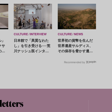
CULTURE
INTERVIEW
CULTURE
NEWS
ル」
日本館で「異質なわた
世界初の貨幣を生んだ
クサ
し」を引き受ける──荒
世界遺産サルディス、
の新
川ナッシュ医インタビ
その保存を脅かす遺跡
予想
ュー
略奪の実態
ヘル
Recommended by
ーロ