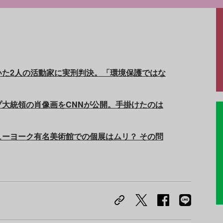
いた2人の活動家に実刑判決。「環境保護ではな
大統領の肖像画をCNNが公開。手掛けたのは
ーヨーク有名美術館での個展はムリ？ その問