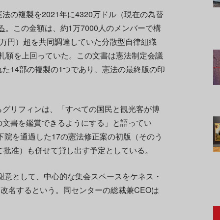
の複製を2021年に4320万ドル（現在の為替
る
。この金額は、約1万7000人のメンバーで構
400万円）超を共同調達していた分散型自律組織
AO』の入札額を上回っていた。この文書は憲法制定会議
た14部の複製の1つであり、憲法の最終版の印
らグリフィンは、「すべての国民と観光客が博
の文書を鑑賞できるようにする」と語ってい
に下院を通過した17の憲法修正案の初版（そのう
て批准）も併せて貸し出す予定としている。
謝意として、中心的な集会スペースをケネス・
改名するという。同センターの総裁兼CEOは