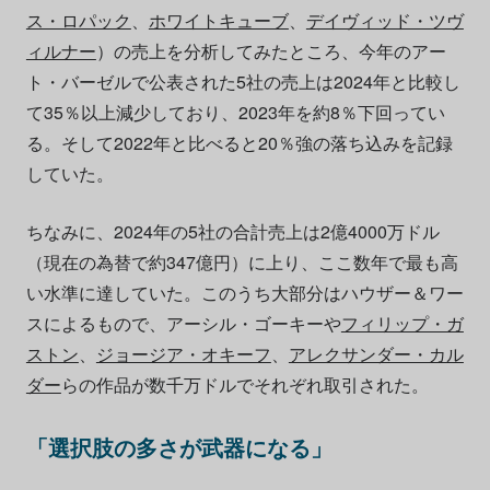
ス・ロパック
、
ホワイトキューブ
、
デイヴィッド・ツヴ
ィルナー
）の売上を分析してみたところ、今年のアー
ト・バーゼルで公表された5社の売上は2024年と比較し
て35％以上減少しており、2023年を約8％下回ってい
る。そして2022年と比べると20％強の落ち込みを記録
していた。
ちなみに、2024年の5社の合計売上は2億4000万ドル
（現在の為替で約347億円）に上り、ここ数年で最も高
い水準に達していた。このうち大部分はハウザー＆ワー
スによるもので、アーシル・ゴーキーや
フィリップ・ガ
ストン
、
ジョージア・オキーフ
、
アレクサンダー・カル
ダー
らの作品が数千万ドルでそれぞれ取引された。
「選択肢の多さが武器になる」