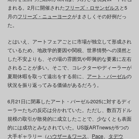
まれる。2月に開催された
フリーズ・ロサンゼルス
と5
月の
フリーズ・ニューヨーク
がまさしくその好例だっ
た。
とはいえ、アートフェアごとに市場が独立して形成され
ているため、地政学的要因や関税、世界情勢への漠然と
した不安よりも、その場の雰囲気や即興的な要素に左右
されることが多い。そこで、コレクターやディーラーが
夏期休暇を取って遠出をする前に、
アート・バーゼル
の
状況を振り返ってみる価値があるだろう。
6月21日に閉幕したアート・バーゼル2025に対するディ
ーラーたちの反応は分かれていた。ただし、数百万ドル
規模の取引が散発的に成立したことで、少なくとも表面
的には成功とみなされていた。US版ARTnewsが5つの
大手ギャラリー（
ハウザー＆ワース
、
Pace
、
タデウ