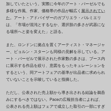
加していたという。実際に今年のアート・バーゼルでも
多様な作風、作家、価格帯の作品が幅広く
展示されてい
た
。アート・アドバイザーのガブリエラ・パルミエリ
は、「市場が混沌とするなか、選択肢の多さが武器にな
る場所へと姿を変えた」と語る。
また、ロンドンに拠点を置くアーティスト・マネージャ
ー、ビョルン・スターンも同様の見解を示している。ア
ート・バーゼルで展示された作家数の多さは、ブース内
に展示する作品を絞り、意図をもったキュレーションを
するという、同アートフェアの基準が出品者に求められ
ていないことを示唆していると指摘した。
ただし、公表された売上額から導き出される結論を鵜呑
みにするべきではない。Paceの広報担当者によれば、
公表される売上額はフェアで成立した取引の一部にすぎ