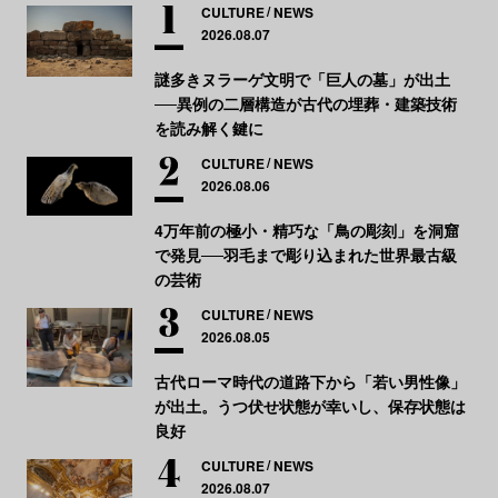
CULTURE
NEWS
2026.08.07
謎多きヌラーゲ文明で「巨人の墓」が出土
──異例の二層構造が古代の埋葬・建築技術
を読み解く鍵に
CULTURE
NEWS
2026.08.06
4万年前の極小・精巧な「鳥の彫刻」を洞窟
で発見──羽毛まで彫り込まれた世界最古級
の芸術
CULTURE
NEWS
2026.08.05
古代ローマ時代の道路下から「若い男性像」
が出土。うつ伏せ状態が幸いし、保存状態は
良好
CULTURE
NEWS
2026.08.07