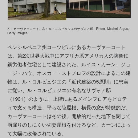
左：カーヴァーコート、右：ル・コルビュジエのサヴォア邸 Photo: Mitchell Algus;
Getty Images
ペンシルベニア州コーツビルにあるカーヴァーコート
は、第2次世界大戦中にアフリカ系アメリカ人の防衛鉄
鋼労働者住宅として建設された。ルイス・カーン、ジョ
ージ・ハウ、オスカー・ストノロフの設計によるこの建
物は、ル・コルビュジエの「近代建築の5原則」に忠実
に従い、ル・コルビュジエの有名なサヴォア邸
（1931）のように、上階にあるメインフロアをピロテ
ィで支える構造、平らな陸屋根、横長の窓が特徴的だ。
カーヴァーコートはその後、開放的だった地下を閉じて
雨漏りのしにくい切妻屋根を付けるなど、カーンによっ
て大幅に改修されている。