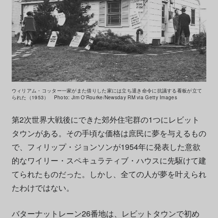
ウィリアム・コッター一家がまた借りした家には立ち退き命令に抗議する看板が立て
られた（1953） Photo: Jim O'Rourke/Newsday RM via Getty Images
第2次世界大戦後にできた郊外住宅群の1つにレビット
タウンがある。その手頃な価格は庶民に夢を与えるもの
で、フィリップ・ジョンソンが1954年に発表した意欲
的なワイリー・スペキュラティブ・ハウスに先駆けて建
てられたものだった。しかし、全ての人が夢を叶えられ
たわけではない。
バターナットレーン26番地は、レビットタウンで初め