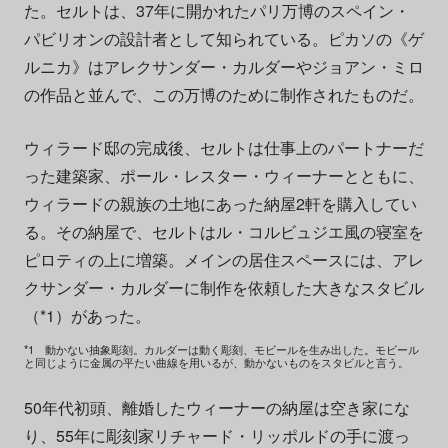
た。セルトは、37年に開かれたパリ万博のスペイン・
パビリオンの設計者として知られている。ピカソの《ゲ
ルニカ》はアレクサンダー・カルダーやジョアン・ミロ
の作品と並んで、この万博のために制作されたものだ。
ウィラード邸の完成後、セルトは仕事上のパートナーだ
った建築家、ポール・レスター・ウィーナーとともに、
ウィラードの親族の土地にあった納屋2軒を購入してい
る。その納屋で、セルトはル・コルビュジエ風の寝室を
ピロティの上に増築。メインの居住スペースには、アレ
クサンダー・カルダーに制作を依頼した大きなスタビル
（*1）があった。
*1 動かない抽象彫刻。カルダーは動く彫刻、モビールを生み出した。モビール
と同じように金属の平たい曲線を用いるが、動かないものをスタビルと言う。
50年代初頭、離婚したウィーナーの納屋は空き家にな
り、55年に彫刻家リチャード・リッポルドの手に渡っ