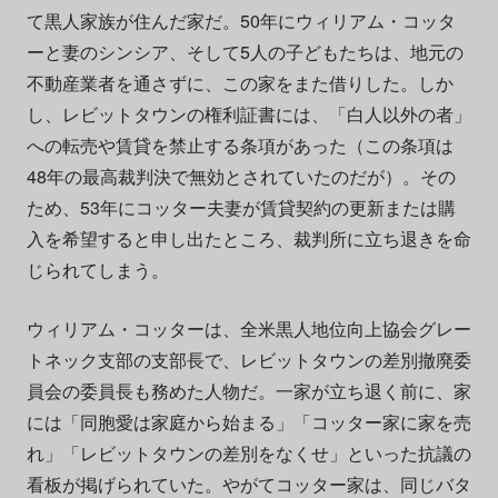
て黒人家族が住んだ家だ。50年にウィリアム・コッタ
ーと妻のシンシア、そして5人の子どもたちは、地元の
不動産業者を通さずに、この家をまた借りした。しか
し、レビットタウンの権利証書には、「白人以外の者」
への転売や賃貸を禁止する条項があった（この条項は
48年の最高裁判決で無効とされていたのだが）。その
ため、53年にコッター夫妻が賃貸契約の更新または購
入を希望すると申し出たところ、裁判所に立ち退きを命
じられてしまう。
ウィリアム・コッターは、全米黒人地位向上協会グレー
トネック支部の支部長で、レビットタウンの差別撤廃委
員会の委員長も務めた人物だ。一家が立ち退く前に、家
には「同胞愛は家庭から始まる」「コッター家に家を売
れ」「レビットタウンの差別をなくせ」といった抗議の
看板が掲げられていた。やがてコッター家は、同じバタ