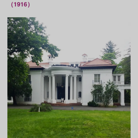
（1916）