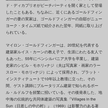
ド・ディカプリオがビーチパーティを開く家として登場
したこともある。ちなみに、近くにあるゴールドフィン
ガーの妻の実家は、ゴールドフィンガーの自邸がニュー
ヨーク・タイムズ紙で紹介された翌年、同紙に取り上げ
られている。
マイロン・ゴールドフィンガーは、20世紀を代表する
建築家ルイス・カーンの教え子で、生涯にわたる友人で
もあった。55年にペンシルバニア大学を卒業し、建築
史家のシビル・モホリ=ナジ（夫は写真家・画家のラー
スロー・モホリ=ナジ）によって採用され、プラット・
インスティテュートで10年以上教壇に立った。その
間、ゲスト講師にブルータリズム建築で知られるポー
ル・ルドルフを頻繁に招いている。その後発表した、地
中海の伝統的な共同体建築の写真集『Villages in the
Sun（日差しの中の村）』（1969）は影響力のある著