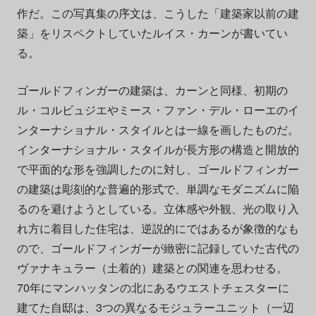
作だ。この写真集の序文は、こうした「建築家以前の建
築」をリスペクトしていたルイス・カーンが書いてい
る。
ゴールドフィンガーの建築は、カーンと同様、初期の
ル・コルビュジエやミース・ファン・デル・ローエのイ
ンターナショナル・スタイルとは一線を画したものだ。
インターナショナル・スタイルが長方形の構造と開放的
で平面的な形を強調したのに対し、ゴールドフィンガー
の建築は彫刻的な普遍的形式で、単調なモダニズムに陥
るのを避けようとしている。立体感や外観、光の取り入
れ方に着目した住宅は、逆説的にではあるが象徴的なも
ので、ゴールドフィンガーが緻密に記録していた古代の
ヴァナキュラー（土着的）建築との関連を思わせる。
70年にマンハッタンの北にあるウエストチェスターに
建てた自邸は、3つの異なるモジュラーユニット（一辺