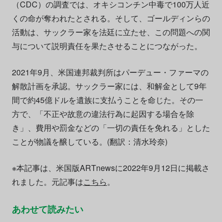
（CDC）の調査では、オキシコンチン中毒で100万人近
くの命が奪われたとされる。そして、ゴールディンらの
活動は、サックラー家を法廷に立たせ、この問題への関
与について説明責任を果たさせることにつながった。
2021年9月、米国連邦裁判所はパーデュー・ファーマの
解散計画を承認。サックラー家には、和解金として9年
間で約45億ドルを遺族に支払うことを命じた。その一
方で、「不正や故意の違法行為に起因する場合を除
き」、費用や罰金などの「一切の責任を免れる」とした
ことが物議を醸している。(翻訳：清水玲奈)
※本記事は、米国版ARTnewsに2022年9月12日に掲載さ
れました。元記事は
こちら
。
あわせて読みたい