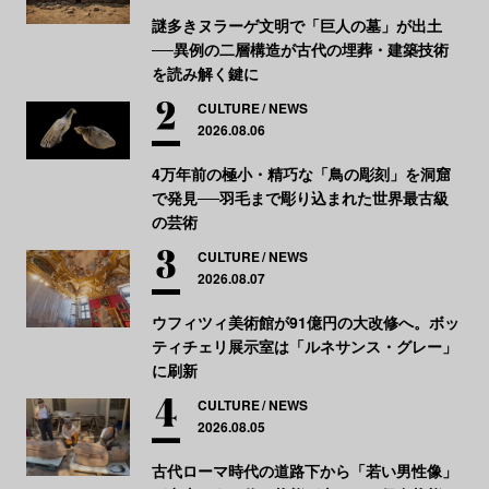
謎多きヌラーゲ文明で「巨人の墓」が出土
──異例の二層構造が古代の埋葬・建築技術
を読み解く鍵に
CULTURE
NEWS
2026.08.06
4万年前の極小・精巧な「鳥の彫刻」を洞窟
で発見──羽毛まで彫り込まれた世界最古級
の芸術
CULTURE
NEWS
2026.08.07
ウフィツィ美術館が91億円の大改修へ。ボッ
ティチェリ展示室は「ルネサンス・グレー」
に刷新
CULTURE
NEWS
2026.08.05
古代ローマ時代の道路下から「若い男性像」