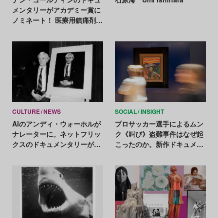
メンタリーがアカデミー賞に
ノミネート！ 医療用鎮痛剤オ
ピオイドをめぐる闇を暴く
CULTURE
NEWS
SOCIAL
INSIGHT
AIのアンディ・ウォーホルが
プロサッカー選手によるムン
ナレーターに。ネットフリッ
ク《叫び》盗難事件はなぜ起
クスのドキュメンタリーが3
こったのか。新作ドキュメン
月配信
タリーから紐解く