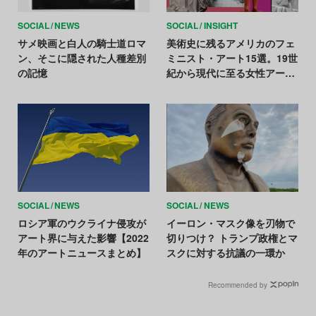
SOCIAL
NEWS
SOCIAL
INSIGHT
サメ映画と白人の騎士道ロマ
美術史に残るアメリカのフェ
ン、そこに隠された人種差別
ミニスト・アート15選。19世
の記憶
紀から現代に至る女性アーテ
ィストたちの歩み
SOCIAL
NEWS
SOCIAL
NEWS
ロシア軍のウクライナ侵攻が
イーロン・マスク像を刃物で
アート界に与えた影響【2022
切りつけ？ トランプ政権とマ
年のアートニュースまとめ】
スクに対する抗議の一環か
Recommended by