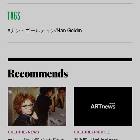
#ナン・ゴールディン/Nan Goldin
Re
CULTURE
NEWS
CULTURE
PROFILE
ナン・ゴールディンのドキュ
石原海 Umi Ishihara