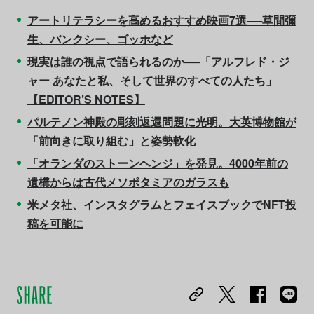
アートリテラシーを高めるおすすめ映画7選──草間彌
生、バンクシー、ゴッホなど
現実は誰の視点で語られるのか──「アルフレド・ジ
ャー あなたと私、そして世界のすべての人たち」
【EDITOR’S NOTES】
パルテノン神殿の彫刻返還問題に光明。大英博物館が
「前向きに取り組む」と姿勢軟化
「オランダのストーンヘンジ」を発見。4000年前の
遺構からは古代メソポタミアのガラスも
米メタ社、インスタグラムとフェイスブックでNFT投
稿を可能に