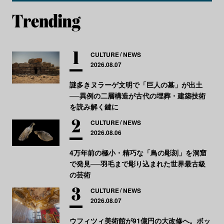
CULTURE
NEWS
2026.08.07
謎多きヌラーゲ文明で「巨人の墓」が出土
──異例の二層構造が古代の埋葬・建築技術
を読み解く鍵に
CULTURE
NEWS
2026.08.06
4万年前の極小・精巧な「鳥の彫刻」を洞窟
で発見──羽毛まで彫り込まれた世界最古級
の芸術
CULTURE
NEWS
2026.08.07
ウフィツィ美術館が91億円の大改修へ。ボッ