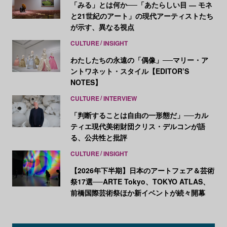
「みる」とは何か──「あたらしい目 ― モネ
と21世紀のアート」の現代アーティストたち
が示す、異なる視点
CULTURE
INSIGHT
わたしたちの永遠の「偶像」──マリー・ア
ントワネット・スタイル【EDITOR’S
NOTES】
CULTURE
INTERVIEW
「判断することは自由の一形態だ」──カル
ティエ現代美術財団クリス・デルコンが語
る、公共性と批評
CULTURE
INSIGHT
【2026年下半期】日本のアートフェア＆芸術
祭17選──ARTE Tokyo、TOKYO ATLAS、
前橋国際芸術祭ほか新イベントが続々開幕