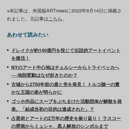
※本記事は、米国版ARTnewsに2022年9月14日に掲載さ
れました。元記事は
こちら
。
あわせて読みたい
ドレイクが約140億円を投じて伝説的アートイベント
を復活！
NYのアート中心地はチェルシーからトライベッカへ
──地殻変動はなぜ起きたのか？
古城から2700年前の盾と兜を発見！ トルコ随一の豊
かな王国の姿が明らかに
ゴッホ作品にスープをぶちまけた活動団体が解散を発
表。「結成当初の目的は達成された」？
占星術とアートの2万年の歴史を振り返り！ ラスコー
の壁画からミュシャ、黒人解放のシンボルまで