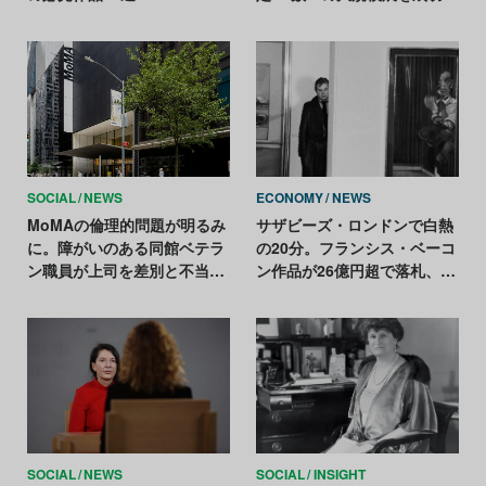
導いた手腕を評価
SOCIAL
NEWS
ECONOMY
NEWS
MoMAの倫理的問題が明るみ
サザビーズ・ロンドンで白熱
に。障がいのある同館ベテラ
の20分。フランシス・ベーコ
ン職員が上司を差別と不当解
ン作品が26億円超で落札、市
雇で訴える
場回復の兆し
SOCIAL
NEWS
SOCIAL
INSIGHT