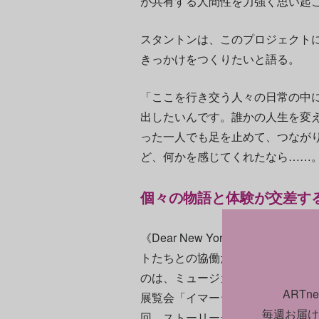
が共有する人間性を力強く思い起
スタントンは、このプロジェクト
きっかけをつくりたいと語る。
「ここを行き交う人々の日常の中
出したいんです。誰かの人生を変
った一人でも足を止めて、つなが
ど、何かを感じてくれたなら……
個々の物語と体験が交差す
《Dear New York》の中核
トたちとの協働だ。エクスペリエ
のは、ミュージカル「ハミルトン
ART
展覧会「イマーシブ・ゴッホ」な
毎週お届け
回、ストーリーテリングとスペク