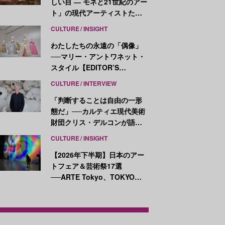
しい目 ― モネと21世紀のアー
ト」の現代アーティストたち
が示す、異なる視点
CULTURE
INSIGHT
わたしたちの永遠の「偶像」
──マリー・アントワネット・
スタイル【EDITOR’S
NOTES】
CULTURE
INTERVIEW
「判断することは自由の一形
態だ」──カルティエ現代美術
財団クリス・デルコンが語
る、公共性と批評
CULTURE
INSIGHT
【2026年下半期】日本のアー
トフェア＆芸術祭17選
──ARTE Tokyo、TOKYO
ATLAS、前橋国際芸術祭ほか
新イベントが続々開幕