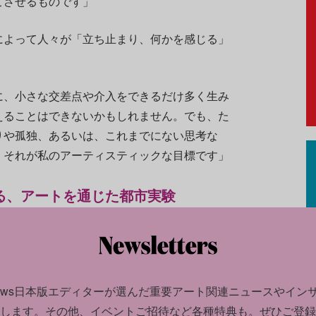
こさせるものです」
によって人々が「立ち止まり、何かを感じる」
に、小さな交差点や介入をできるだけ多く生み
えることはできないかもしれません。でも、た
りや孤独、あるいは、これまでにない思考な
。それが私のアーティスティックな目標です」
る、アートを通じた都市実験
をなすのは、スタントンと著名デザイナーやアーティス
ンス・クリエイティブ・ディレクターを務める
」や「ディア・エヴァン・ハンセン」、体験型
news日本版エディターが選んだ
重要アート関連ニュースやイン
どで知られるデヴィッド・コリンズ。彼は今
します。
その他、イベントご招待など各種特典も。ぜひご登録
タクルを前例のない市民的スケールで融合させ