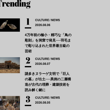
CULTURE
NEWS
2026.08.06
4万年前の極小・精巧な「鳥の
彫刻」を洞窟で発見──羽毛ま
で彫り込まれた世界最古級の
芸術
CULTURE
NEWS
2026.08.07
謎多きヌラーゲ文明で「巨人
の墓」が出土──異例の二層構
造が古代の埋葬・建築技術を
読み解く鍵に
CULTURE
NEWS
2026.08.05