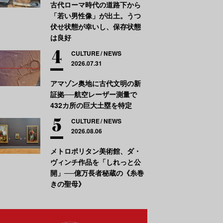
古代ローマ時代の道路下から
「若い男性像」が出土。うつ
伏せ状態が幸いし、保存状態
は良好
CULTURE
NEWS
2026.07.31
アマゾン奥地に古代文明の新
証拠──航空レーザー測量で
432カ所の巨大土塁を特定
CULTURE
NEWS
2026.08.06
メトロポリタン美術館、ダ・
ヴィンチ作品を「しれっと公
開」──億万長者秘蔵の《糸巻
きの聖母》