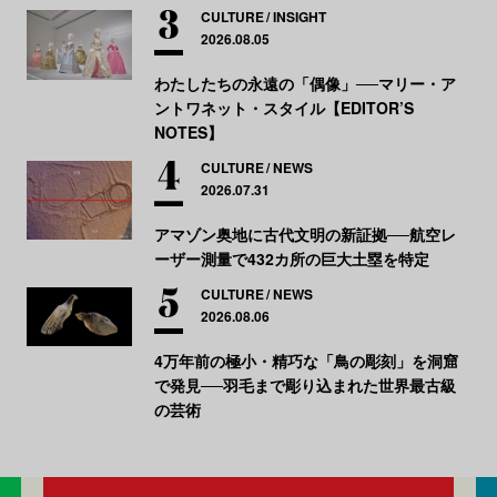
CULTURE
INSIGHT
2026.08.05
わたしたちの永遠の「偶像」──マリー・ア
ントワネット・スタイル【EDITOR’S
NOTES】
CULTURE
NEWS
2026.07.31
アマゾン奥地に古代文明の新証拠──航空レ
ーザー測量で432カ所の巨大土塁を特定
CULTURE
NEWS
2026.08.06
4万年前の極小・精巧な「鳥の彫刻」を洞窟
で発見──羽毛まで彫り込まれた世界最古級
の芸術