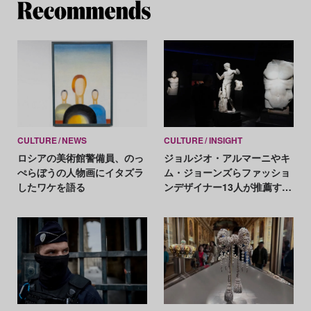
Re
CULTURE
NEWS
CULTURE
INSIGHT
ロシアの美術館警備員、のっ
ジョルジオ・アルマーニやキ
ぺらぼうの人物画にイタズラ
ム・ジョーンズらファッショ
したワケを語る
ンデザイナー13人が推薦す
る、世界の美術館