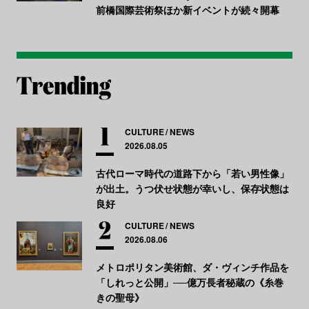
前橋国際芸術祭ほか新イベントが続々開幕
CULTURE
NEWS
2026.08.05
古代ローマ時代の道路下から「若い男性像」
が出土。うつ伏せ状態が幸いし、保存状態は
良好
CULTURE
NEWS
2026.08.06
メトロポリタン美術館、ダ・ヴィンチ作品を
「しれっと公開」──億万長者秘蔵の《糸巻
きの聖母》