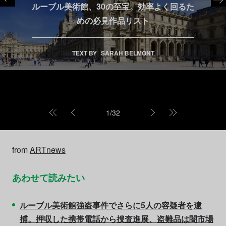
ルーブル美術館、30の至宝。効率よく回るた
めの必見作品リスト
TEXT BY
SARAH BELMONT
1
/
32
from
ARTnews
あわせて読みたい
ルーブル美術館強盗事件でさらに5人の容疑者を逮
捕。押収した携帯電話から捜査進展、盗難品は闇市場