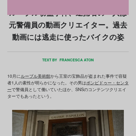
ルーブル窃盗事件、逮捕者の一人は
元警備員の動画クリエイター。過去
動画には逃走に使ったバイクの姿
TEXT BY
FRANCESCA ATON
10月に
ルーブル美術館
から王室の宝飾品が盗まれた事件で容疑
者1人の素性が明らかになった。その男は
ポンピドゥー・センタ
ー
で警備員として働いていたほか、SNSのコンテンツクリエイ
ターでもあったという。