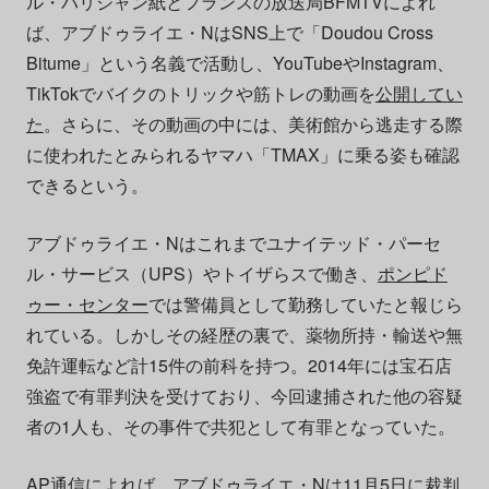
ル・パリジャン紙とフランスの放送局BFMTVによれ
ば、アブドゥライエ・NはSNS上で「Doudou Cross
Bitume」という名義で活動し、YouTubeやInstagram、
TikTokでバイクのトリックや筋トレの動画を
公開してい
た
。さらに、その動画の中には、美術館から逃走する際
に使われたとみられるヤマハ「TMAX」に乗る姿も確認
できるという。
アブドゥライエ・Nはこれまでユナイテッド・パーセ
ル・サービス（UPS）やトイザらスで働き、
ポンピド
ゥー・センター
では警備員として勤務していたと報じら
れている。しかしその経歴の裏で、薬物所持・輸送や無
免許運転など計15件の前科を持つ。2014年には宝石店
強盗で有罪判決を受けており、今回逮捕された他の容疑
者の1人も、その事件で共犯として有罪となっていた。
AP通信によれば、アブドゥライエ・Nは11月5日に裁判