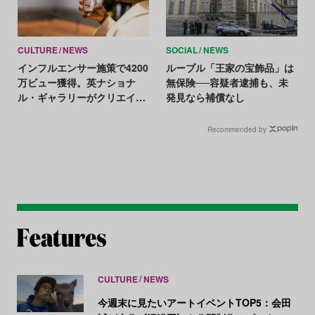
CULTURE
NEWS
SOCIAL
NEWS
インフルエンサー施策で4200
ルーブル「王家の宝飾品」は
万ビュー獲得。英ナショナ
無保険──容疑者逮捕も、未
ル・ギャラリーがクリエイタ
発見なら補償なし
ー組織を拡大
Recommended by
CULTURE
NEWS
今週末に見たいアートイベントTOP5：会田