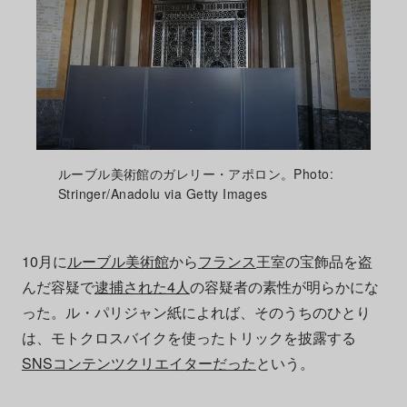
ルーブル美術館のガレリー・アポロン。Photo:
Stringer/Anadolu via Getty Images
10月に
ルーブル美術館
から
フランス
王室の宝飾品を盗
んだ容疑で
逮捕された4人
の容疑者の素性が明らかにな
った。ル・パリジャン紙によれば、そのうちのひとり
は、モトクロスバイクを使ったトリックを披露する
SNSコンテンツクリエイターだった
という。