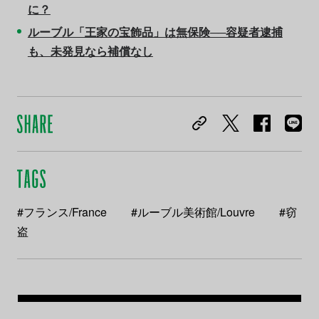
に？
ルーブル「王家の宝飾品」は無保険──容疑者逮捕
も、未発見なら補償なし
#フランス/France
#ルーブル美術館/Louvre
#窃
盗