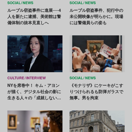
SOCIAL
NEWS
SOCIAL
NEWS
ルーブル窃盗事件に進展──4
ルーブル窃盗事件、犯行中の
人を新たに逮捕、美術館は警
未公開映像が明らかに。現場
備体制の抜本見直しへ
には警備員らの姿も
CULTURE
INTERVIEW
SOCIAL
NEWS
NYを席巻中！ キム・アヨン
《モナリザ》にケーキがこす
が描く、デジタル社会の影に
りつけられるも防弾ガラスで
生きる人々の「成就しない
無事。男を拘束
愛」