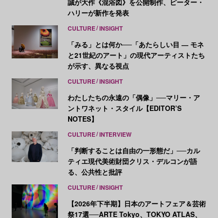
誠が大作《混浴図》を公開制作、ピーター・
ハリーが新作を発表
CULTURE
INSIGHT
「みる」とは何か──「あたらしい目 ― モネ
と21世紀のアート」の現代アーティストたち
が示す、異なる視点
CULTURE
INSIGHT
わたしたちの永遠の「偶像」──マリー・ア
ントワネット・スタイル【EDITOR’S
NOTES】
CULTURE
INTERVIEW
「判断することは自由の一形態だ」──カル
ティエ現代美術財団クリス・デルコンが語
る、公共性と批評
CULTURE
INSIGHT
【2026年下半期】日本のアートフェア＆芸術
祭17選──ARTE Tokyo、TOKYO ATLAS、