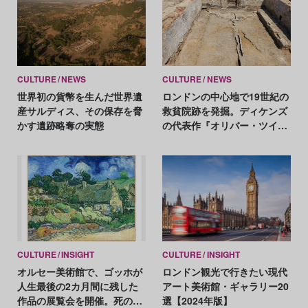
CULTURE
NEWS
CULTURE
NEWS
世界初の貨幣を生んだ世界遺
ロンドンの中心地で19世紀の
産サルディス、その保存を脅
救貧院跡を発掘。ディケンズ
かす遺跡略奪の実態
の代表作『オリバー・ツイス
ト』の舞台？
CULTURE
INSIGHT
CULTURE
INSIGHT
オルセー美術館で、ゴッホが
ロンドン観光で行きたい現代
人生最後の2カ月間に残した
アート美術館・ギャラリー20
作品の展覧会を開催。死の直
選【2024年版】