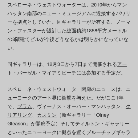
スペローネ・ウェストウォーターは、2010年からマン
ハッタン南部のニュー・ミュージアムに近接するバワリ
ーを拠点としていた。同ギャラリーが所有する、ノーマ
ン・フォスターが設計した総面積約1858平方メートル
の8階建てビルが今後どうなるかは明らかになっていな
い。
同ギャラリーは、12月3日から7日まで開催される
アー
ト・バーゼル・マイアミビーチ
には参加する予定だ。
スペローネ・ウェストウォーター閉廊のニュースは、ニ
ューヨークのアート界に衝撃を与えた。だがここ1年
で、
ブラム
、ヴィーナス・オーバー・マンハッタン、
ク
リアリング
、
カスミン
（新ギャラリー「Olney
Gleason」が開廊予定）そしてティルトン・ギャラリー
といったニューヨークに拠点を置くブルーチップギャラ