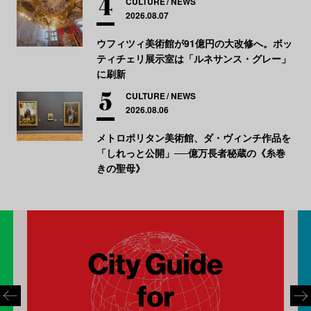
CULTURE
NEWS
2026.08.07
ウフィツィ美術館が91億円の大改修へ。ボッ
ティチェリ展示室は「ルネサンス・グレー」
に刷新
CULTURE
NEWS
2026.08.06
メトロポリタン美術館、ダ・ヴィンチ作品を
「しれっと公開」──億万長者秘蔵の《糸巻
きの聖母》