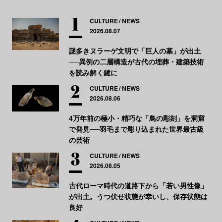
CULTURE
NEWS
2026.08.07
謎多きヌラーゲ文明で「巨人の墓」が出土
──異例の二層構造が古代の埋葬・建築技術
を読み解く鍵に
CULTURE
NEWS
2026.08.06
4万年前の極小・精巧な「鳥の彫刻」を洞窟
で発見──羽毛まで彫り込まれた世界最古級
の芸術
CULTURE
NEWS
2026.08.05
古代ローマ時代の道路下から「若い男性像」
が出土。うつ伏せ状態が幸いし、保存状態は
良好