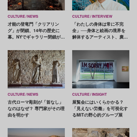
CULTURE
NEWS
CULTURE
INTERVIEW
才能の登竜門「クリアリン
「わたしの身体は常に不完
グ」が閉鎖、14年の歴史に
全」──身体と絵画の境界を
幕。NYでギャラリー閉鎖が相
解体するアーティスト、廣直
次ぐ
高
CULTURE
NEWS
CULTURE
INSIGHT
古代ローマ彫刻が「首なし」
展覧会にはいくらかかる？
なのはなぜ？ 専門家がその理
「見えない労働」を可視化す
由を明かす
るMITの野心的グループ展