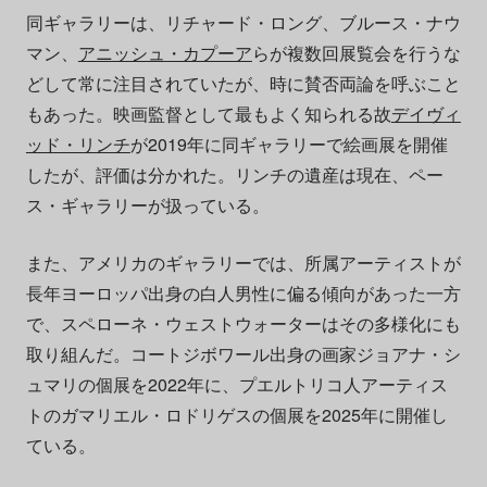
同ギャラリーは、リチャード・ロング、ブルース・ナウ
マン、
アニッシュ・カプーア
らが複数回展覧会を行うな
どして常に注目されていたが、時に賛否両論を呼ぶこと
もあった。映画監督として最もよく知られる故
デイヴィ
ッド・リンチ
が2019年に同ギャラリーで絵画展を開催
したが、評価は分かれた。リンチの遺産は現在、ペー
ス・ギャラリーが扱っている。
また、アメリカのギャラリーでは、所属アーティストが
長年ヨーロッパ出身の白人男性に偏る傾向があった一方
で、スペローネ・ウェストウォーターはその多様化にも
取り組んだ。コートジボワール出身の画家ジョアナ・シ
ュマリの個展を2022年に、プエルトリコ人アーティス
トのガマリエル・ロドリゲスの個展を2025年に開催し
ている。