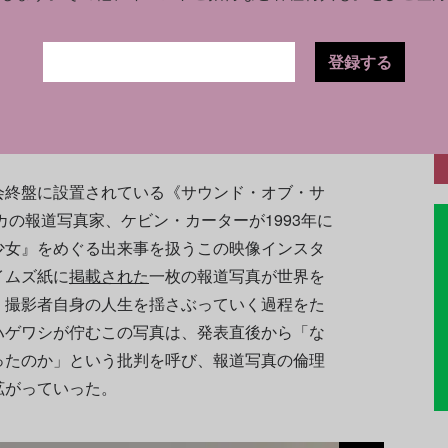
い。そこでは、鉱山労働の過酷さを記録した
線に、自らの姿が重なり込む。これにより、写
登録する
いう行為そのものを巻き込む装置へと変わる。
ではなく、その現実の構築に関与する位置に立
、報道写真をめぐる議論へと接続していく。
会終盤に設置されている《サウンド・オブ・サ
カの報道写真家、ケビン・カーターが1993年に
少女』をめぐる出来事を扱うこの映像インスタ
イムズ紙に
掲載された
一枚の報道写真が世界を
、撮影者自身の人生を揺さぶっていく過程をた
ハゲワシが佇むこの写真は、発表直後から「な
ったのか」という批判を呼び、報道写真の倫理
拡がっていった。