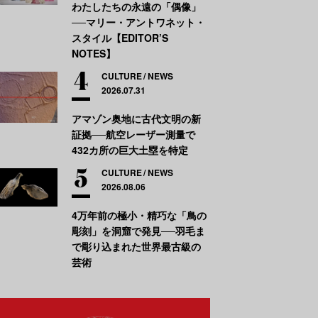
わたしたちの永遠の「偶像」
──マリー・アントワネット・
スタイル【EDITOR’S
NOTES】
CULTURE
NEWS
2026.07.31
アマゾン奥地に古代文明の新
証拠──航空レーザー測量で
432カ所の巨大土塁を特定
CULTURE
NEWS
2026.08.06
4万年前の極小・精巧な「鳥の
彫刻」を洞窟で発見──羽毛ま
で彫り込まれた世界最古級の
芸術