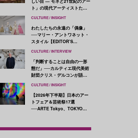
しい目 ― モネと21世紀のアー
ト」の現代アーティストたち
が示す、異なる視点
CULTURE
INSIGHT
わたしたちの永遠の「偶像」
──マリー・アントワネット・
スタイル【EDITOR’S
NOTES】
CULTURE
INTERVIEW
「判断することは自由の一形
態だ」──カルティエ現代美術
財団クリス・デルコンが語
る、公共性と批評
CULTURE
INSIGHT
【2026年下半期】日本のアー
トフェア＆芸術祭17選
──ARTE Tokyo、TOKYO
ATLAS、前橋国際芸術祭ほか
新イベントが続々開幕