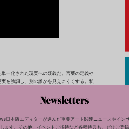
た単一化された現実への疑義だ。言葉の定義や
現実を強調し、別の誰かを見えにくくする。私
ている言葉やイメージの背後には、常にそれ以
る。
ールド・イン・ザ・モーニング」シリーズだ。
news日本版エディターが選んだ
重要アート関連ニュースやイン
を撮影した作品のひとつでは、写真を収めたラ
します。
その他、イベントご招待など各種特典も。ぜひご登録
されている。鑑賞者はその前に置かれた鏡を通