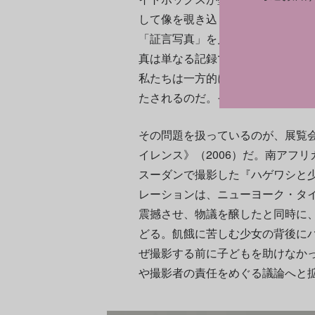
して像を覗き込まなければならな
「証言写真」を見ているはずの視
真は単なる記録ではなく、見ると
私たちは一方的に現実を見る存在
たされるのだ。そしてこの問題は
その問題を扱っているのが、展覧
イレンス》（2006）だ。南アフリ
スーダンで撮影した『ハゲワシと
レーションは、ニューヨーク・タ
震撼させ、物議を醸したと同時に
どる。飢餓に苦しむ少女の背後に
ぜ撮影する前に子どもを助けなか
や撮影者の責任をめぐる議論へと