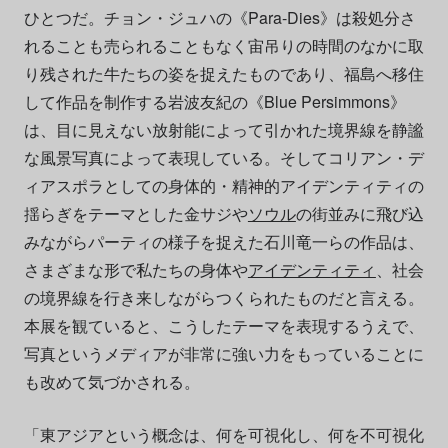
ひとつだ。チョン・ジュハの《Para-Dies》は殺処分さ
れることも売られることもなく宙吊りの時間のなかに取
り残された牛たちの姿を捉えたものであり、福島へ移住
して作品を制作する岩波友紀の《Blue Persimmons》
は、目に見えない放射能によって引かれた境界線を静謐
な風景写真によって表現している。そしてコリアン・デ
ィアスポラとしての身体的・精神的アイデンティティの
揺らぎをテーマとした金サジや
ソウル
の街並みに飛び込
みながらパーティの様子を捉えた石川竜一らの作品は、
さまざまな形で私たちの身体や
アイデンティティ
、社会
の境界線を行き来しながらつくられたものだと言える。
本展を観ていると、こうしたテーマを表現するうえで、
写真というメディアが非常に強い力をもっていることに
も改めて気づかされる。
「東アジアという概念は、何を可視化し、何を不可視化