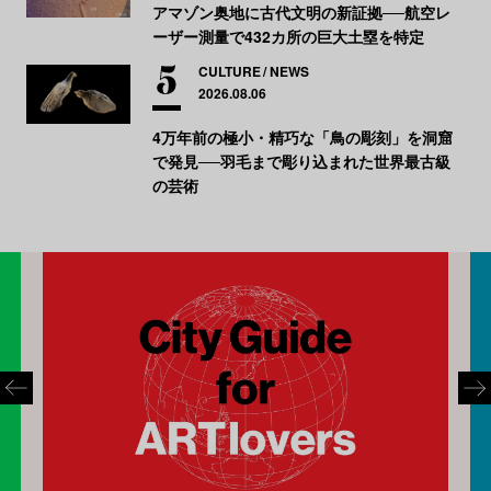
アマゾン奥地に古代文明の新証拠──航空レ
ーザー測量で432カ所の巨大土塁を特定
CULTURE
NEWS
2026.08.06
4万年前の極小・精巧な「鳥の彫刻」を洞窟
で発見──羽毛まで彫り込まれた世界最古級
の芸術