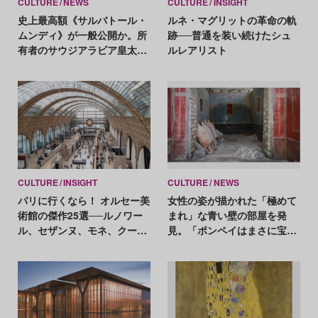
CULTURE
NEWS
CULTURE
INSIGHT
史上最高額《サルバトール・
ルネ・マグリットの革命の軌
ムンディ》が一般公開か。所
跡──普通を装い続けたシュ
有者のサウジアラビア皇太子
ルレアリスト
が計画
CULTURE
INSIGHT
CULTURE
NEWS
パリに行くなら！ オルセー美
女性の姿が描かれた「極めて
術館の傑作25選──ルノワー
まれ」な青い壁の部屋を発
ル、セザンヌ、モネ、クール
見。「ポンペイはまさに宝
ベ、マネ、ドガ etc. 名作をイ
箱」
ッキ見！