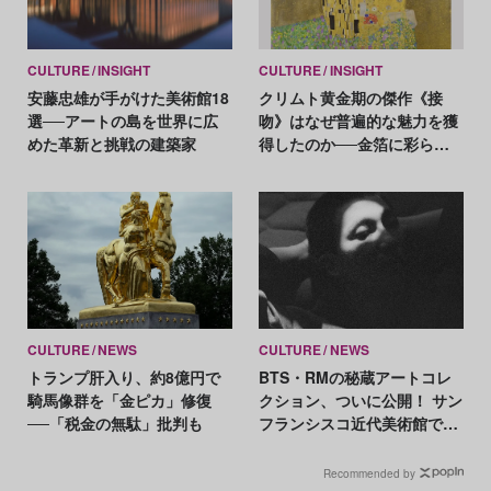
CULTURE
INSIGHT
CULTURE
INSIGHT
安藤忠雄が手がけた美術館18
クリムト黄金期の傑作《接
選──アートの島を世界に広
吻》はなぜ普遍的な魅力を獲
めた革新と挑戦の建築家
得したのか──金箔に彩られ
た愛の象徴を解読
CULTURE
NEWS
CULTURE
NEWS
トランプ肝入り、約8億円で
BTS・RMの秘蔵アートコレ
騎馬像群を「金ピカ」修復
クション、ついに公開！ サン
──「税金の無駄」批判も
フランシスコ近代美術館での
展示作品とは？
Recommended by