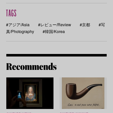
#アジア/Asia
#レビュー/Review
#京都
#写
真/Photography
#韓国/Korea
Re