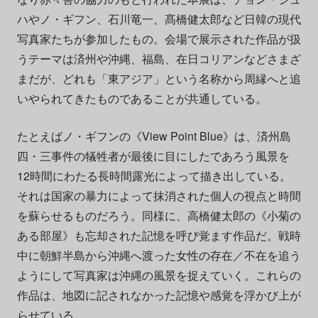
ハやノ・ギフン、石川竜一、髙橋健太郎など日韓の現代
写真家たちが参加したもの。会場で展示された作品が扱
うテーマは済州や沖縄、福島、在日コリアンなどさまざ
まだが、どれも「東アジア」という名称から周縁へと追
いやられてきたものであることが共通している。
たとえばノ・ギフンの《View Point Blue》は、済州島
四・三事件の犠牲者が最後に目にしたであろう風景を
12時間にわたる長時間露光によって描き出している。
それは国家の暴力によって抹消された個人の視点と時間
を蘇らせるものだろう。同様に、高橋健太郎の《小菊の
ある部屋》も忘却された記憶を呼び覚ます作品だ。戦時
中に朝鮮半島から沖縄へ渡った女性の存在／不在を追う
ようにして写真家は沖縄の風景を捉えていく。これらの
作品は、地図に記されなかった記憶や感覚を浮かび上が
らせている。