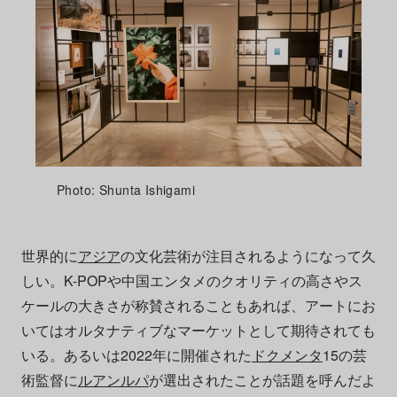
Photo: Shunta Ishigami
世界的に
アジア
の文化芸術が注目されるようになって久
しい。K-POPや中国エンタメのクオリティの高さやス
ケールの大きさが称賛されることもあれば、アートにお
いてはオルタナティブなマーケットとして期待されても
いる。あるいは2022年に開催された
ドクメンタ
15の芸
術監督に
ルアンルパ
が選出されたことが話題を呼んだよ