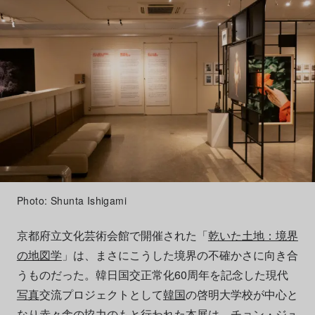
Photo: Shunta Ishigami
京都府立文化芸術会館で開催された「
乾いた土地：境界
の地図学
」は、まさにこうした境界の不確かさに向き合
うものだった。韓日国交正常化60周年を記念した現代
写真
交流プロジェクトとして
韓国
の啓明大学校が中心と
なり赤々舎の協力のもと行われた本展は、チョン・ジュ