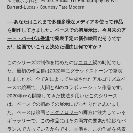
ルで展示された。Photo: Anicka Yi / Photography by Will
Burrard-Lucas / Courtesy Tate Modern
──あなたはこれまで多種多様なメディアを使って作品
を制作してきました。ペースでの初展示は、今月末の
ア
ート・バーゼル香港
で発表予定の新作絵画だそうです
が、絵画でいこうと決めた理由は何ですか？
このシリーズの制作を始めたのは
コロナ
禍の時期でし
た。最初の作品群は2022年にグラッドストーンで発表
しましたが、全てAIによって生成されたアルゴリズムベ
ースの絵画で、人間とAIのコラボレーション作品です。
2020年から開発してきた技法を用いたこのシリーズ
は、ペースでの初めての展示にぴったりだと思いまし
た。ペースは絵画と
テクノロジー
の両方に注力している
ギャラリーで、この作品にはその両方の要素が絶妙なバ
ランスで入っているからです。香港も、この作品を発表