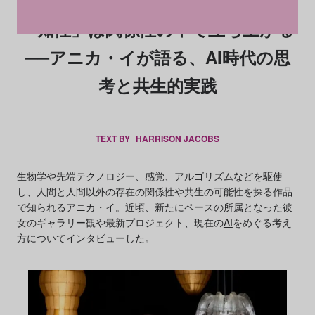
「知性」は関係性の中で立ち上がる
──アニカ・イが語る、AI時代の思
考と共生的実践
TEXT BY
HARRISON JACOBS
生物学や先端
テクノロジー
、感覚、アルゴリズムなどを駆使
し、人間と人間以外の存在の関係性や共生の可能性を探る作品
で知られる
アニカ・イ
。近頃、新たに
ペース
の所属となった彼
女のギャラリー観や最新プロジェクト、現在の
AI
をめぐる考え
方についてインタビューした。