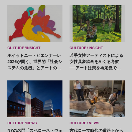
CULTURE
INSIGHT
CULTURE
INSIGHT
ホイットニー・ビエンナーレ
若手女性アーティストによる
2026が問う、世界的「社会シ
女性具象絵画をめぐる考察
ステムの危機」とアートの応
──アートは美を再定義でき
答
るのか
CULTURE
NEWS
CULTURE
NEWS
NYの名門「スペローネ・ウェ
古代ローマ時代の道路下から