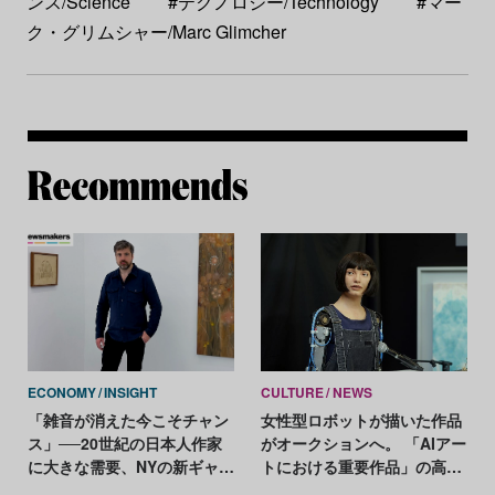
ンス/Science
#テクノロジー/Technology
#マー
ク・グリムシャー/Marc Glimcher
Re
ECONOMY
INSIGHT
CULTURE
NEWS
「雑音が消えた今こそチャン
女性型ロボットが描いた作品
ス」──20世紀の日本人作家
がオークションへ。 「AIアー
に大きな需要、NYの新ギャラ
トにおける重要作品」の高額
リーが展望を語る
落札に期待