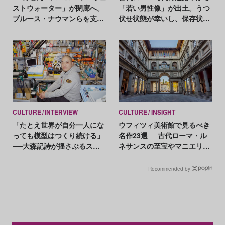
ストウォーター」が閉廊へ。
「若い男性像」が出土。うつ
ブルース・ナウマンらを支え
伏せ状態が幸いし、保存状態
た50年の歴史に幕
は良好
CULTURE
INTERVIEW
CULTURE
INSIGHT
「たとえ世界が自分一人にな
ウフィツィ美術館で見るべき
っても模型はつくり続ける」
名作23選──古代ローマ・ル
──大森記詩が揺さぶるスケ
ネサンスの至宝やマニエリス
ールの感覚
ムの代表作など
Recommended by