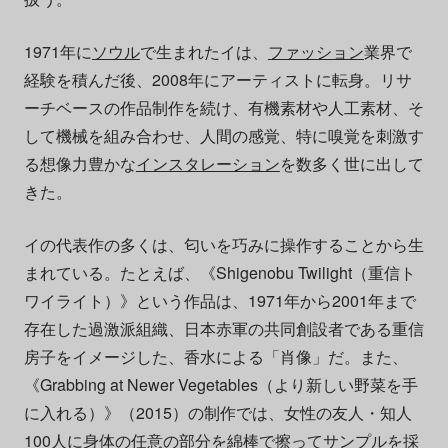
1971年に
ソウル
で生まれたイは、
ファッション
業界で
経験を積んだ後、2008年にアーティストに転身。リサ
ーチベースの作品制作を続け、有機素材や人工素材、そ
して機械を組み合わせ、人間の感覚、特に嗅覚を刺激す
る想像力豊かな
インスタレーション
を数多く世に出して
きた。
イの代表作の多くは、匂いを巧みに操作することから生
まれている。たとえば、《Shigenobu Twilight（重信ト
ワイライト）》という作品は、1971年から2001年まで
存在した過激派組織、日本赤軍の共同創設者である重信
房子をイメージした、香水による「肖像」だ。また、
《Grabbing at Newer Vegetables（より新しい野菜を手
に入れる）》（2015）の制作では、女性の友人・知人
100人に身体の任意の部分を綿棒で擦ってサンプルを採