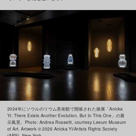
2024年にソウルのリウム美術館で開催された個展「Anicka
Yi: There Exists Another Evolution, But In This One」の展
示風景。Photo: Andrea Rossetti, courtesy Leeum Museum
of Art. Artwork © 2026 Anicka Yi/Artists Rights Society
(ARS), New York