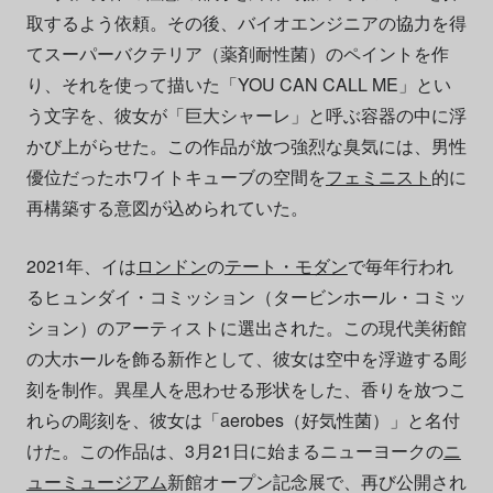
取するよう依頼。その後、バイオエンジニアの協力を得
てスーパーバクテリア（薬剤耐性菌）のペイントを作
り、それを使って描いた「YOU CAN CALL ME」とい
う文字を、彼女が「巨大シャーレ」と呼ぶ容器の中に浮
かび上がらせた。この作品が放つ強烈な臭気には、男性
優位だったホワイトキューブの空間を
フェミニスト
的に
再構築する意図が込められていた。
2021年、イは
ロンドン
の
テート・モダン
で毎年行われ
るヒュンダイ・コミッション（タービンホール・コミッ
ション）のアーティストに選出された。この現代美術館
の大ホールを飾る新作として、彼女は空中を浮遊する彫
刻を制作。異星人を思わせる形状をした、香りを放つこ
れらの彫刻を、彼女は「aerobes（好気性菌）」と名付
けた。この作品は、3月21日に始まるニューヨークの
ニ
ューミュージアム
新館オープン記念展で、再び公開され