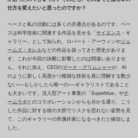
仕方を変えたいと思ったのですか？
ペースと私の活動には多くの共通点があるのです。ペー
スは科学技術に関連する作品を見せる「
サイエンス
・ギ
ャラリー」として知られ、ロバート・アーウィンや
ジェ
ームズ・タレル
などの作品を扱ってきた歴史がありま
す。これが今回の決断に影響したのは間違いありませ
ん。それに加え、CEOの
マーク・グリムシャー
が、AI
のように新しく高度かつ複雑な技術を真に理解する数少
ない──もしかしたら唯一の──ギャラリストであること
も大きいです。没入型アート事業の「Superblue」や
チ
ームラボ
とのコラボレーションからも分かる通り、こう
した作品に対する彼の大胆でリスクを恐れない姿勢を見
て、このギャラリーの所属作家になるべきだと確信しま
した。