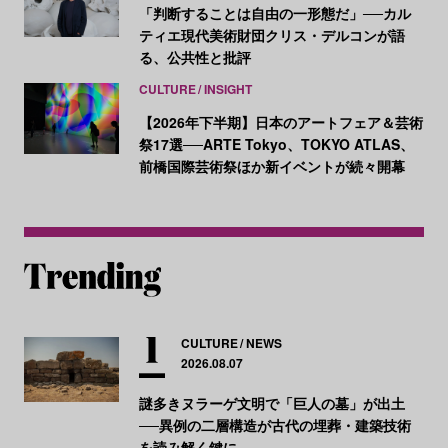
「判断することは自由の一形態だ」──カル
ティエ現代美術財団クリス・デルコンが語
る、公共性と批評
CULTURE
INSIGHT
【2026年下半期】日本のアートフェア＆芸術
祭17選──ARTE Tokyo、TOKYO ATLAS、
前橋国際芸術祭ほか新イベントが続々開幕
CULTURE
NEWS
2026.08.07
謎多きヌラーゲ文明で「巨人の墓」が出土
──異例の二層構造が古代の埋葬・建築技術
を読み解く鍵に