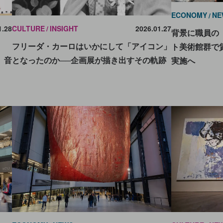
ECONOMY
NE
1.28
CULTURE
INSIGHT
2026.01.27
背景に職員の
フリーダ・カーロはいかにして「アイコン」
ト美術館群で
。音
となったのか──企画展が描き出すその軌跡
実施へ