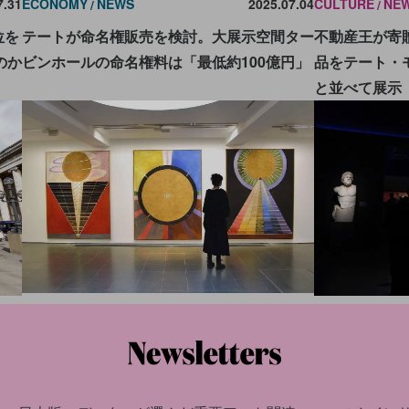
ECONOMY
NEWS
2025.07.04
7.31
CULTURE
NE
テートが命名権販売を検討。大展示空間ター
位を
不動産王が寄
ビンホールの命名権料は「最低約100億円」
のか
品をテート・
と並べて展示
SOCIAL
NEWS
2025.03.14
3.24
CULTURE
INS
ヒルマ・アフ・クリント作品が見られなくな
スの
ジョルジオ・
る？ 財団理事長が「精神の探求者だけに公
？
らファッショ
開すべき」と主張
る、世界の美