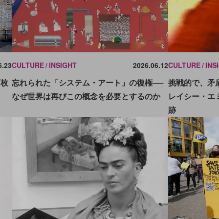
6.23
CULTURE
INSIGHT
2026.06.12
CULTURE
INS
万枚
忘れられた「システム・アート」の復権──
挑戦的で、矛
なぜ世界は再びこの概念を必要とするのか
レイシー・エ
跡