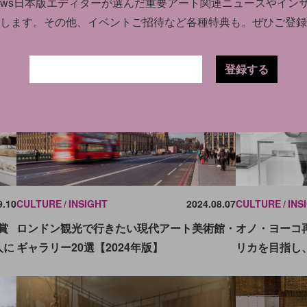
news日本版エディターが選んだ
重要アート関連ニュースやイン
します。
その他、イベントご招待など各種特典も。ぜひご登録
登録する
9.10
CULTURE
INS
CULTURE
INSIGHT
2024.08.07
賞
オノ・ヨーコ
ロンドン観光で行きたい現代アート美術館・
人に
リカを目指し
ギャラリー20選【2024年版】