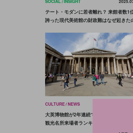
SOCIAL
INSIGHT
2025.0
テート・モダンに若者離れ？ 来館者数1
誇った現代美術館の財政難はなぜ起きた
CULTURE
NEWS
2025.0
大英博物館が2年連続でトップ。イギリ
観光名所来場者ランキング2位から5位は