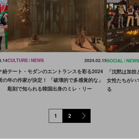
3.14
CULTURE
NEWS
2024.02.15
SOCIAL
NEWS
ナ紛
テート・モダンのエントランスを彩る2024
「沈黙は加担
断の
年の作家が決定！ 「破壊的で多感覚的な」
女性たちがハ
彫刻で知られる韓国出身のミレ・リー
る
1
2