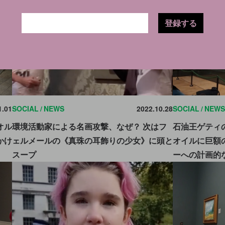
登録する
1.01
SOCIAL
NEWS
2022.10.28
SOCIAL
NEWS
オル
環境活動家による名画攻撃、なぜ？ 次はフ
石油王ゲティ
かけ
ェルメールの《真珠の耳飾りの少女》に頭と
オイルに巨額
スープ
ーへの計画的