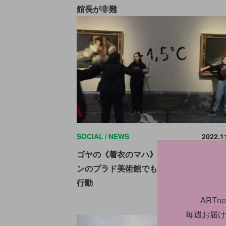
館長が非難
SOCIAL
NEWS
2022.1
ゴヤの《着衣のマハ》に手を糊付け。ス
ンのプラド美術館でも環境活動家による
行動
ART
毎週お届け