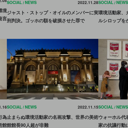
2.08
SOCIAL
NEWS
2022.11.28
SOCIAL
NEWS
環境
ジャスト・ストップ・オイルのメンバーに実
環境活動家、
発言
刑判決。ゴッホの額を破損させた罪で
ルシロップを
1.16
SOCIAL
NEWS
2022.11.15
SOCIAL
NEWS
行為
止まらぬ環境活動家の名画攻撃、世界の美術
ウォーホル代
術館
館館長90人超が非難
家の抗議行動