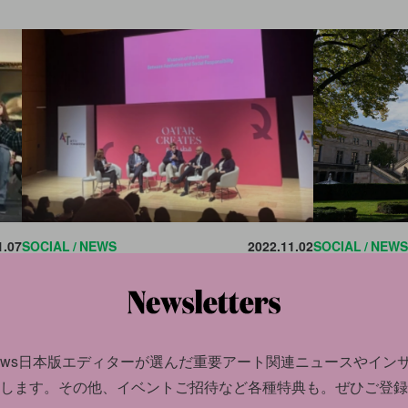
1.07
SOCIAL
NEWS
2022.11.02
SOCIAL
NEWS
ペイ
なぜ環境活動家はアートを狙うのか。4人の
ロートレック
抗議
有名美術館館長が問い直す、美術館の社会的
館でもアート
意義
news日本版エディターが選んだ
重要アート関連ニュースやイン
します。
その他、イベントご招待など各種特典も。ぜひご登録