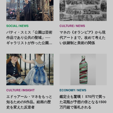
SOCIAL
NEWS
CULTURE
NEWS
パティ・スミス「公園は芸術
マネの《オランピア》から現
作品であり公共の聖域」──
代アートまで。改めて考えた
ギャラリストが作った公園の
い奴隷制と美術の関係
閉鎖計画に抗議
CULTURE
INSIGHT
ECONOMY
NEWS
エドゥアール・マネをもっと
鑑定士も驚嘆！ 570円で買っ
知るための5作品。絵画の歴
た花瓶が予想の倍となる1500
史を変えた反逆者
万円超で落札される