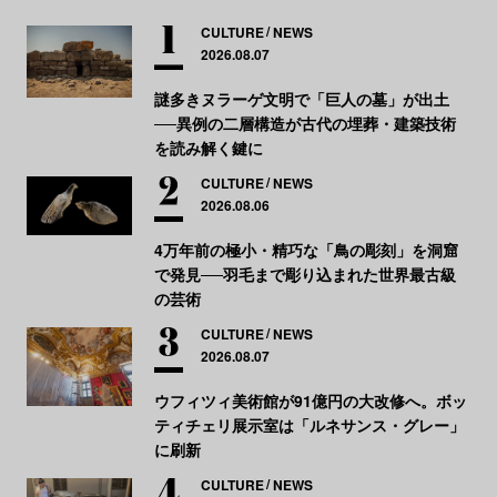
CULTURE
NEWS
2026.08.07
謎多きヌラーゲ文明で「巨人の墓」が出土
──異例の二層構造が古代の埋葬・建築技術
を読み解く鍵に
CULTURE
NEWS
2026.08.06
4万年前の極小・精巧な「鳥の彫刻」を洞窟
で発見──羽毛まで彫り込まれた世界最古級
の芸術
CULTURE
NEWS
2026.08.07
ウフィツィ美術館が91億円の大改修へ。ボッ
ティチェリ展示室は「ルネサンス・グレー」
に刷新
CULTURE
NEWS