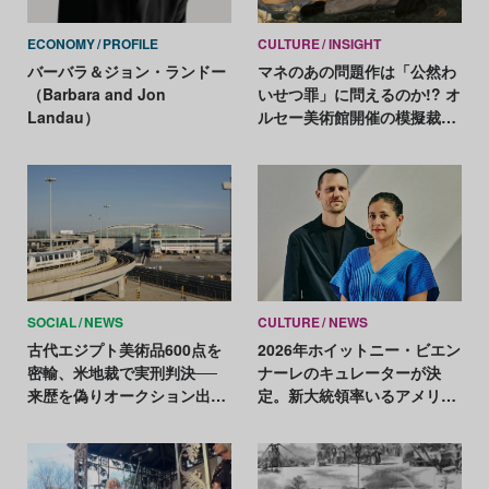
ECONOMY
PROFILE
CULTURE
INSIGHT
バーバラ＆ジョン・ランドー
マネのあの問題作は「公然わ
（Barbara and Jon
いせつ罪」に問えるのか!? オ
Landau）
ルセー美術館開催の模擬裁判
をレポート
SOCIAL
NEWS
CULTURE
NEWS
古代エジプト美術品600点を
2026年ホイットニー・ビエン
密輸、米地裁で実刑判決──
ナーレのキュレーターが決
来歴を偽りオークション出品
定。新大統領率いるアメリカ
も
はアートにどう映るか