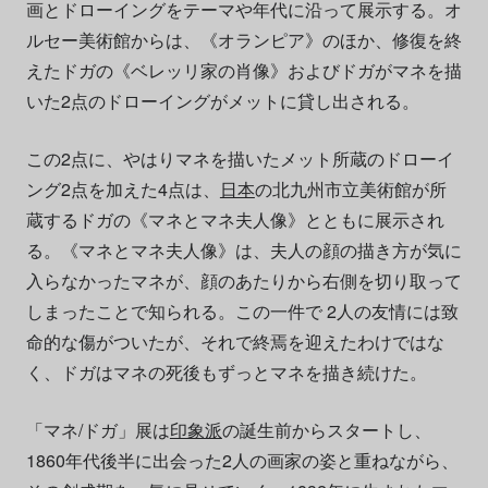
画とドローイングをテーマや年代に沿って展示する。オ
ルセー美術館からは、《オランピア》のほか、修復を終
えたドガの《ベレッリ家の肖像》およびドガがマネを描
いた2点のドローイングがメットに貸し出される。
この2点に、やはりマネを描いたメット所蔵のドローイ
ング2点を加えた4点は、
日本
の北九州市立美術館が所
蔵するドガの《マネとマネ夫人像》とともに展示され
る。《マネとマネ夫人像》は、夫人の顔の描き方が気に
入らなかったマネが、顔のあたりから右側を切り取って
しまったことで知られる。この一件で 2人の友情には致
命的な傷がついたが、それで終焉を迎えたわけではな
く、ドガはマネの死後もずっとマネを描き続けた。
「マネ/ドガ」展は
印象派
の誕生前からスタートし、
1860年代後半に出会った2人の画家の姿と重ねながら、