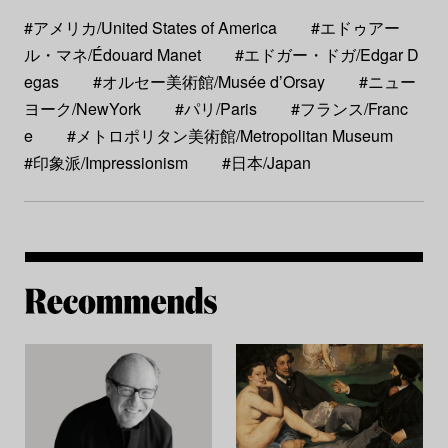
#アメリカ/United States of America
#エドゥアー
ル・マネ/Édouard Manet
#エドガー・ドガ/Edgar D
egas
#オルセー美術館/Musée d’Orsay
#ニュー
ヨーク/NewYork
#パリ/Paris
#フランス/Franc
e
#メトロポリタン美術館/Metropolitan Museum
#印象派/Impressionism
#日本/Japan
Re