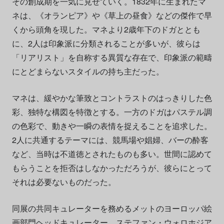
その創成期を一気に見せていく。1832年に生まれたマ
ネは、《オランピア》や《草上の昼食》などの傑作で早
くから頭角を現した。マネより2歳年下のドガととも
に、2人は印象派に分類されることが多いが、彼らは
「リアリスト」を自称する異質な存在で、印象派の範疇
にとどまらないスタイルの持ち主だった。
マネは、緩やかな筆致とコントラストのはっきりした色
彩、独特な構図を特徴とする。一方のドガはパステル調
の色彩で、動きや一瞬の表情を捉えることを追求した。
2人に共通するテーマには、競馬場や娼婦、バーの酔客
など、当時は不道徳とされたものも多い。世間に認めて
もらうことを拒否はしなかっただろうが、彼らにとって
それは必要ないものだった。
同展の共同キュレーターを務めるメットのヨーロッパ絵
画部門ヘッドキュレーター、ステファン・ウォロホジア