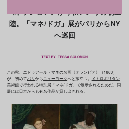
《オランピア》が今秋アメリカ初上
陸。「マネ/ドガ」展がパリからNY
へ巡回
TEXT BY
TESSA SOLOMON
この秋、
エドゥアール・マネ
の名画《オランピア》（1863）
が、初めて
パリ
から
ニューヨーク
へと旅立つ。
メトロポリタン
美術館
で行われる特別展「マネ/ドガ」で展示されるためだ。同
展には
日本
からも有名作品が貸し出される。