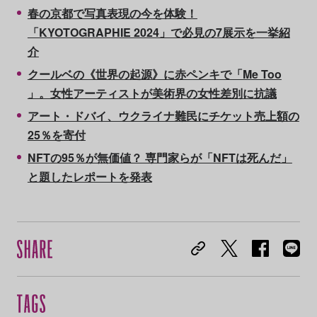
春の京都で写真表現の今を体験！
「KYOTOGRAPHIE 2024」で必見の7展示を一挙紹
介
クールベの《世界の起源》に赤ペンキで「Me Too
」。女性アーティストが美術界の女性差別に抗議
アート・ドバイ、ウクライナ難民にチケット売上額の
25％を寄付
NFTの95％が無価値？ 専門家らが「NFTは死んだ」
と題したレポートを発表