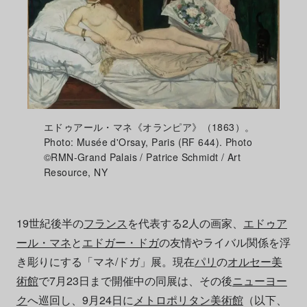
エドゥアール・マネ《オランピア》（1863）。
Photo: Musée d'Orsay, Paris (RF 644). Photo
©RMN-Grand Palais / Patrice Schmidt / Art
Resource, NY
19世紀後半の
フランス
を代表する2人の画家、
エドゥア
ール・マネ
と
エドガー・ドガ
の友情やライバル関係を浮
き彫りにする「マネ/ドガ」展。現在
パリ
の
オルセー美
術館
で7月23日まで開催中の同展は、その後
ニューヨー
ク
へ巡回し、9月24日に
メトロポリタン美術館
（以下、