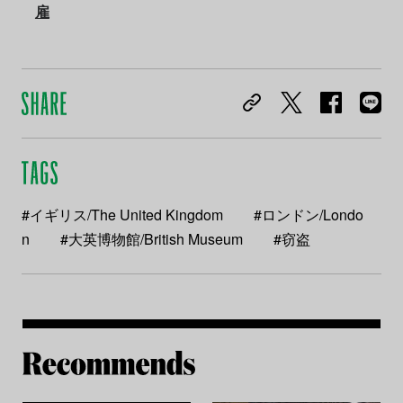
雇
#イギリス/The United Kingdom
#ロンドン/Londo
n
#大英博物館/British Museum
#窃盗
Re