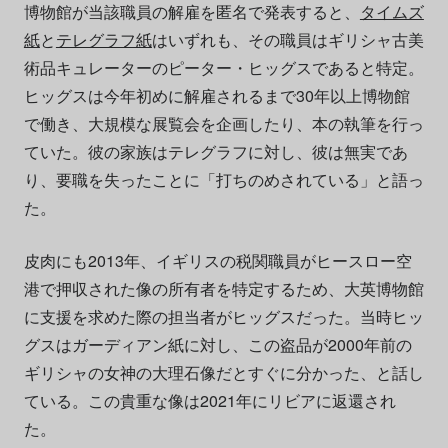
博物館が当該職員の解雇を匿名で発表すると、
タイムズ
紙
と
テレグラフ紙
はいずれも、その職員はギリシャ古美
術品キュレーターのピーター・ヒッグスであると特定。
ヒッグスは今年初めに解雇されるまで30年以上博物館
で働き、大規模な展覧会を企画したり、本の執筆を行っ
ていた。彼の家族はテレグラフに対し、彼は無実であ
り、要職を失ったことに「打ちのめされている」と語っ
た。
皮肉にも
2013
年、イギリスの税関職員がヒースロー空
港で押収された像の所有者を特定するため、大英博物館
に支援を求めた際の担当者がヒッグスだった。当時ヒッ
グスは
ガーディアン
紙
に対し、
この盗品が
2000
年前の
ギリシャの女神の大理石像だとすぐに分かった、と話し
ている。この貴重な像は
2021
年に
リビアに返還され
た。