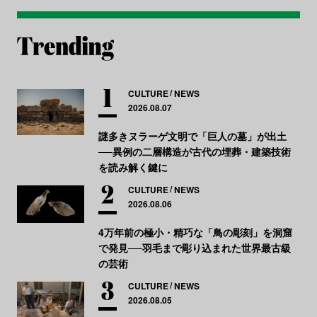
CULTURE
NEWS
2026.08.07
謎多きヌラーゲ文明で「巨人の墓」が出土
──異例の二層構造が古代の埋葬・建築技術
を読み解く鍵に
CULTURE
NEWS
2026.08.06
4万年前の極小・精巧な「鳥の彫刻」を洞窟
で発見──羽毛まで彫り込まれた世界最古級
の芸術
CULTURE
NEWS
2026.08.05