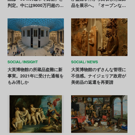
判定。中には9000万円超の
品を展示へ。「オープンな組
「モネ作品」も
織に変わる」
SOCIAL
INSIGHT
SOCIAL
NEWS
大英博物館の所蔵品盗難に新
大英博物館のずさんな管理に
事実。2021年に受けた通報を
不信感。ナイジェリア政府が
もみ消しか
美術品の返還を再要請