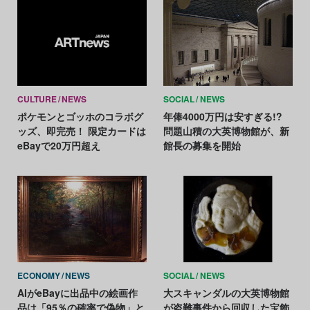
CULTURE
NEWS
SOCIAL
NEWS
ポケモンとゴッホのコラボグ
年俸4000万円は安すぎる!?
ッズ、即完売！ 限定カードは
問題山積の大英博物館が、新
eBayで20万円超え
館長の募集を開始
ECONOMY
NEWS
SOCIAL
NEWS
AIがeBayに出品中の絵画作
大スキャンダルの大英博物館
品は「95％の確率で偽物」と
が盗難事件から回収した宝飾