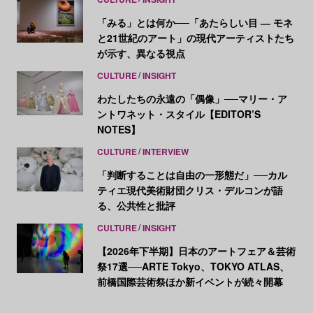
「みる」とは何か──「あたらしい目 ― モネ
と21世紀のアート」の現代アーティストたち
が示す、異なる視点
CULTURE
INSIGHT
わたしたちの永遠の「偶像」──マリー・ア
ントワネット・スタイル【EDITOR’S
NOTES】
CULTURE
INTERVIEW
「判断することは自由の一形態だ」──カル
ティエ現代美術財団クリス・デルコンが語
る、公共性と批評
CULTURE
INSIGHT
【2026年下半期】日本のアートフェア＆芸術
祭17選──ARTE Tokyo、TOKYO ATLAS、
前橋国際芸術祭ほか新イベントが続々開幕