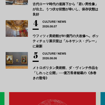
古代ローマ時代の道路下から「若い男性像」
が出土。うつ伏せ状態が幸いし、保存状態は
良好
CULTURE
NEWS
2026.08.07
ウフィツィ美術館が91億円の大改修へ。ボッ
ティチェリ展示室は「ルネサンス・グレー」
に刷新
CULTURE
NEWS
2026.08.06
メトロポリタン美術館、ダ・ヴィンチ作品を
「しれっと公開」──億万長者秘蔵の《糸巻
きの聖母》