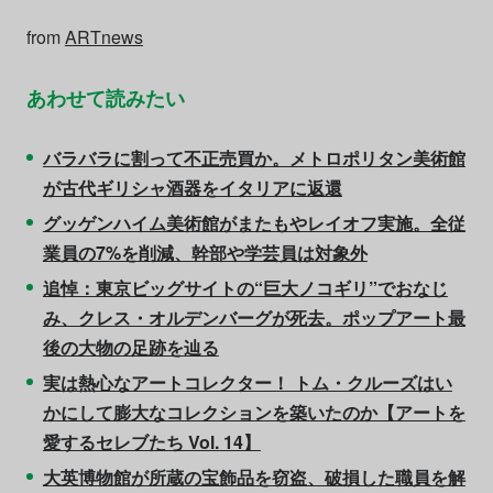
from
ARTnews
あわせて読みたい
バラバラに割って不正売買か。メトロポリタン美術館
が古代ギリシャ酒器をイタリアに返還
グッゲンハイム美術館がまたもやレイオフ実施。全従
業員の7%を削減、幹部や学芸員は対象外
追悼：東京ビッグサイトの“巨大ノコギリ”でおなじ
み、クレス・オルデンバーグが死去。ポップアート最
後の大物の足跡を辿る
実は熱心なアートコレクター！ トム・クルーズはい
かにして膨大なコレクションを築いたのか【アートを
愛するセレブたち Vol. 14】
大英博物館が所蔵の宝飾品を窃盗、破損した職員を解