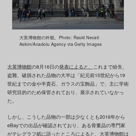
大英博物館の外観。Photo: Rasid Necati
Askim/Anadolu Agency via Getty Images
大英博物館
の8月16日の
発表によると、
これまで紛失、
盗難、破損された品物の大半は「紀元前15世紀から19
世紀までの金や半貴石、ガラスの宝飾品」で、主に学術
研究目的のため保管されており、展示されていなかっ
た。
しかし、こうした品物の一部は少なくとも2016年から
eBayでの出品が確認されており、ある骨董品の専門家
が
テレグラフ紙に語った
ところによると、
大英博物館
は