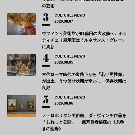
の芸術
CULTURE
NEWS
2026.08.07
ウフィツィ美術館が91億円の大改修へ。ボッ
ティチェリ展示室は「ルネサンス・グレー」
に刷新
CULTURE
NEWS
2026.08.05
古代ローマ時代の道路下から「若い男性像」
が出土。うつ伏せ状態が幸いし、保存状態は
良好
CULTURE
NEWS
2026.08.06
メトロポリタン美術館、ダ・ヴィンチ作品を
「しれっと公開」──億万長者秘蔵の《糸巻
きの聖母》