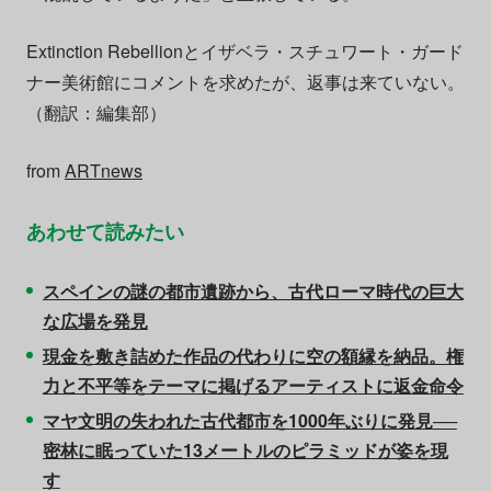
Extinction Rebellionとイザベラ・スチュワート・ガード
ナー美術館にコメントを求めたが、返事は来ていない。
（翻訳：編集部）
from
ARTnews
あわせて読みたい
スペインの謎の都市遺跡から、古代ローマ時代の巨大
な広場を発見
現金を敷き詰めた作品の代わりに空の額縁を納品。権
力と不平等をテーマに掲げるアーティストに返金命令
マヤ文明の失われた古代都市を1000年ぶりに発見──
密林に眠っていた13メートルのピラミッドが姿を現
す