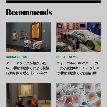
Re
SOCIAL
NEWS
SOCIAL
NEWS
アートアタックが相次いだ一
ウォーホルのBMWアートカ
年。環境活動家らによる抗議
ーに小麦粉8キロ！ イタリア
行動を振り返る【2022年のア
で環境活動家らが抗議行動
ートニュースまとめ】