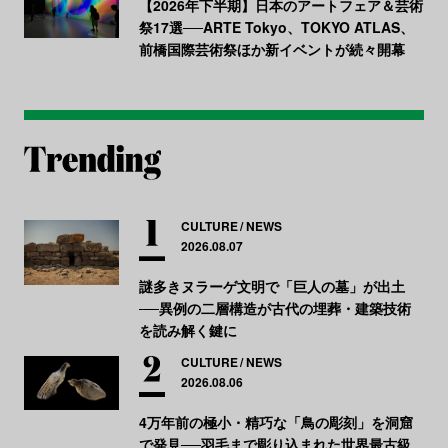
【2026年下半期】日本のアートフェア＆芸術
祭17選──ARTE Tokyo、TOKYO ATLAS、
前橋国際芸術祭ほか新イベントが続々開幕
CULTURE
NEWS
2026.08.07
謎多きヌラーゲ文明で「巨人の墓」が出土
──異例の二層構造が古代の埋葬・建築技術
を読み解く鍵に
CULTURE
NEWS
2026.08.06
4万年前の極小・精巧な「鳥の彫刻」を洞窟
で発見──羽毛まで彫り込まれた世界最古級