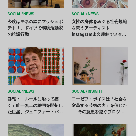
SOCIAL
NEWS
SOCIAL
NEWS
今度はモネの絵にマッシュポ
女性の身体をめぐる社会規範
テト！。ドイツで環境活動家
を問うアーティスト、
の抗議行動
Instagram永久凍結でメタに
異議──DSA違反を主張
SOCIAL
NEWS
SOCIAL
INSIGHT
訃報：「ルールに沿って描
ヨーゼフ・ボイスは「社会を
く」唯一無二の絵画を開拓し
変革する芸術の力」を信じた
た巨星、ジェニファー・バー
──その意思を継ぐプロジェ
トレットが死去。日本には天
クトがLAで始動
井画を残す