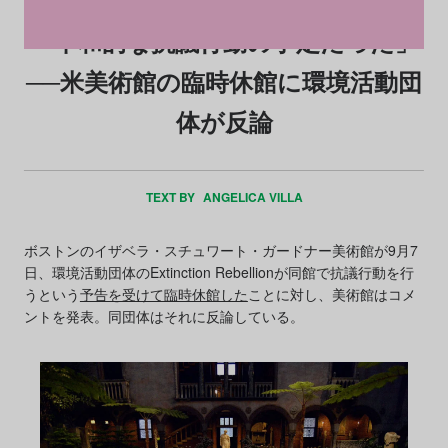
「平和的な抗議行動の予定だった」
──米美術館の臨時休館に環境活動団
体が反論
TEXT BY
ANGELICA VILLA
ボストンのイザベラ・スチュワート・ガードナー美術館が9月7
日、環境活動団体のExtinction Rebellionが同館で抗議行動を行
うという
予告を受けて臨時休館した
ことに対し、美術館はコメ
ントを発表。同団体はそれに反論している。