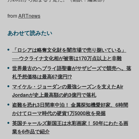
from
ARTnews
あわせて読みたい
「ロシアは略奪文化財を闇市場で売り捌いている」
──ウクライナ文化相が被害は170万点以上と非難
世界最古のヘブライ語聖書がサザビーズで競売へ。落
札予想価格は最高67億円!?
マイケル・ジョーダンの最強シーズンを支えたAir
Jordanが史上最高額の約3億円で落札
盗難を恐れ3日間車中泊！ 金属探知機愛好家、6時間
かけてローマ時代の硬貨1万5000枚を発掘
英国チャールズ新国王は水彩画家！ 50年にわたる画
業を6作品で紹介