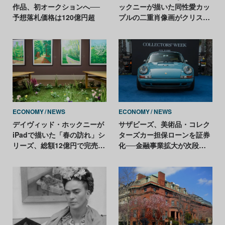
作品、初オークションへ──
ックニーが描いた同性愛カッ
予想落札価格は120億円超
プルの二重肖像画がクリステ
ィーズに登場
ECONOMY
NEWS
ECONOMY
NEWS
デイヴィッド・ホックニーが
サザビーズ、美術品・コレク
iPadで描いた「春の訪れ」シ
ターズカー担保ローンを証券
リーズ、総額12億円で完売。
化──金融事業拡大が次段階
予想最高額の2倍
へ