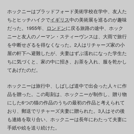
ホックニーはブラッドフォード美術学校在学中、友人た
ちとヒッチハイクで
イギリス
中の美術展を巡るのが趣味
だった。1955年、
ロンドン
に戻る旅路の途中、ホック
ニーと友人のノーマン・スティーヴンスは、大雨で旅行
を中断せざるを得なくなった。2人はリチャーズ家の小
屋の軒下へ避難したが、夫妻はずぶ濡れになった学生た
ちに気づくと、家の中に招き、お茶を入れ、服を乾かし
てあげたのだ。
ホックニーは旅行中、しばしば道中で出会った人々に作
品を贈った。この彫刻は、ホックニーが制作し、贈り物
にした6つの猫の作品のうちの最初の作品と考えられて
おり、郵送でリチャーズ夫妻に贈られた。3人はその後
も連絡を取り合い、ホックニーは長年にわたって夫妻に
手紙や絵を送り続けた。