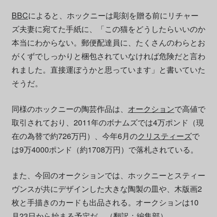
BBC
によると、ホックニーは彫刻を贈る前にリチャー
ズ夫妻に宛てた手紙に、「この猫をどうしたらいいのか
本当にわからない。郵便配達員に、たくさんのわらとお
がくずでしっかりと梱包されていなければ危険だと言わ
れました。直接運ぼうかと思っています」と書いていた
そうだ。
同様のホックニーの陶芸作品は、
オークション
で高値で
取引されており、2011年のボナムズでは4万ポンド（現
在の為替で約726万円）、今年6月の
クリスティーズ
で
は9万4000ポンド（約1708万円）で落札されている。
また、今回のオークションでは、ホックニーとスティー
ヴンスが共にデザインした大きな陶製の皿や、木版画2
枚と手描きのカードも出品される。オークションは10
月23日から始まる予定だ。（翻訳：編集部）