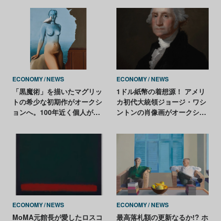
ECONOMY
NEWS
ECONOMY
NEWS
「黒魔術」を描いたマグリッ
1ドル紙幣の着想源！ アメリ
トの希少な初期作がオークシ
カ初代大統領ジョージ・ワシ
ョンへ。100年近く個人が所
ントンの肖像画がオークショ
有
ンへ
ECONOMY
NEWS
ECONOMY
NEWS
MoMA元館長が愛したロスコ
最高落札額の更新なるか!? ホ