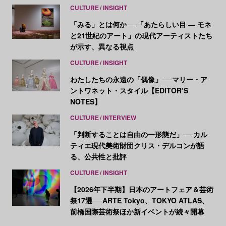
CULTURE
INSIGHT
「みる」とは何か──「あたらしい目 ― モネ
と21世紀のアート」の現代アーティストたち
が示す、異なる視点
CULTURE
INSIGHT
わたしたちの永遠の「偶像」──マリー・ア
ントワネット・スタイル【EDITOR’S
NOTES】
CULTURE
INTERVIEW
「判断することは自由の一形態だ」──カル
ティエ現代美術財団クリス・デルコンが語
る、公共性と批評
CULTURE
INSIGHT
【2026年下半期】日本のアートフェア＆芸術
祭17選──ARTE Tokyo、TOKYO ATLAS、
前橋国際芸術祭ほか新イベントが続々開幕