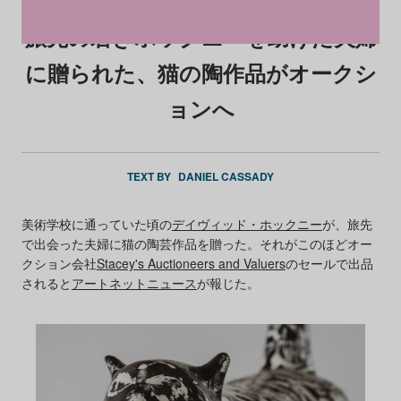
旅先の若きホックニーを助けた夫婦
に贈られた、猫の陶作品がオークシ
ョンへ
TEXT BY
DANIEL CASSADY
美術学校に通っていた頃の
デイヴィッド・ホックニー
が、旅先
で出会った夫婦に猫の陶芸作品を贈った。それがこのほどオー
クション会社
Stacey's Auctioneers and Valuers
のセールで出品
されると
アートネットニュース
が報じた。