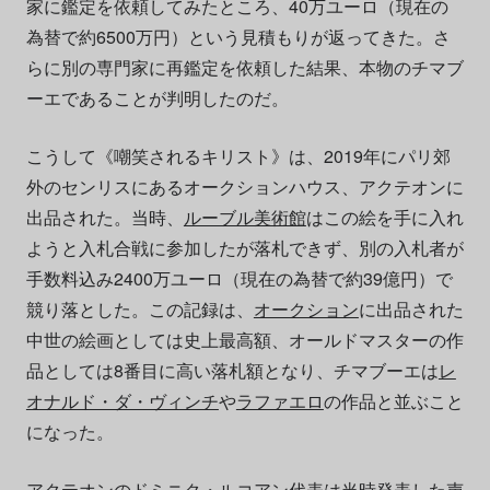
家に鑑定を依頼してみたところ、40万ユーロ（現在の
為替で約6500万円）という見積もりが返ってきた。さ
らに別の専門家に再鑑定を依頼した結果、本物のチマブ
ーエであることが判明したのだ。
こうして《嘲笑されるキリスト》は、2019年にパリ郊
外のセンリスにあるオークションハウス、アクテオンに
出品された。当時、
ルーブル美術館
はこの絵を手に入れ
ようと入札合戦に参加したが落札できず、別の入札者が
手数料込み2400万ユーロ（現在の為替で約39億円）で
競り落とした。この記録は、
オークション
に出品された
中世の絵画としては史上最高額、オールドマスターの作
品としては8番目に高い落札額となり、チマブーエは
レ
オナルド・ダ・ヴィンチ
や
ラファエロ
の作品と並ぶこと
になった。
アクテオンのドミニク・ルコアン代表は当時発表した声