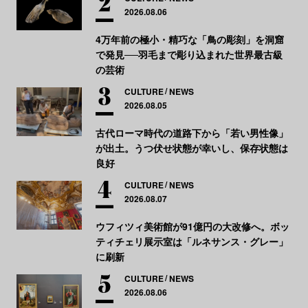
2026.08.06
4万年前の極小・精巧な「鳥の彫刻」を洞窟
で発見──羽毛まで彫り込まれた世界最古級
の芸術
CULTURE
NEWS
2026.08.05
古代ローマ時代の道路下から「若い男性像」
が出土。うつ伏せ状態が幸いし、保存状態は
良好
CULTURE
NEWS
2026.08.07
ウフィツィ美術館が91億円の大改修へ。ボッ
ティチェリ展示室は「ルネサンス・グレー」
に刷新
CULTURE
NEWS
2026.08.06