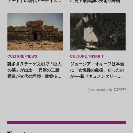
アート」の現代アーティスト
に史上最高額の美術品寄贈
たちが示す、異なる視点
CULTURE
NEWS
CULTURE
INSIGHT
謎多きヌラーゲ文明で「巨人
ジョージア・オキーフは本当
の墓」が出土──異例の二層
に「女性性の象徴」だったの
構造が古代の埋葬・建築技術
か──新ドキュメンタリーが
を読み解く鍵に
見落としたもの
Recommended by