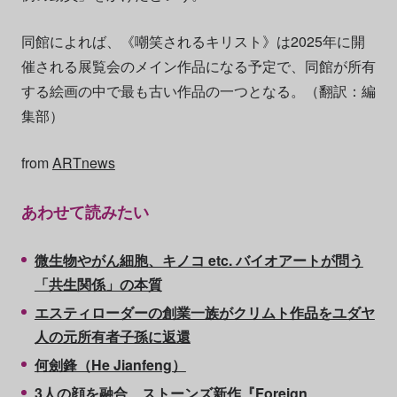
同館によれば、《嘲笑されるキリスト》は2025年に開
催される展覧会のメイン作品になる予定で、同館が所有
する絵画の中で最も古い作品の一つとなる。（翻訳：編
集部）
from
ARTnews
あわせて読みたい
微生物やがん細胞、キノコ etc. バイオアートが問う
「共生関係」の本質
エスティローダーの創業一族がクリムト作品をユダヤ
人の元所有者子孫に返還
何劍鋒（He Jianfeng）
3人の顔を融合、ストーンズ新作『Foreign