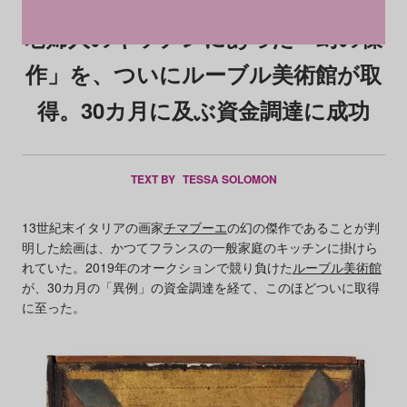
老婦人のキッチンにあった「幻の傑
作」を、ついにルーブル美術館が取
得。30カ月に及ぶ資金調達に成功
TEXT BY
TESSA SOLOMON
13世紀末イタリアの画家
チマブーエ
の幻の傑作であることが判
明した絵画は、かつてフランスの一般家庭のキッチンに掛けら
れていた。2019年のオークションで競り負けた
ルーブル美術館
が、30カ月の「異例」の資金調達を経て、このほどついに取得
に至った。