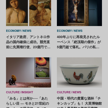
ECONOMY
NEWS
ECONOMY
NEWS
イタリア政府、アントネロ作
400年ぶりに再発見されたル
品の国内確保に成功。競売直
ーベンス「絶頂期の傑作」が
前に先買権行使、23億円で取
5億円超で落札。パリの私邸
得
売却準備中に発見
CULTURE
INSIGHT
CULTURE
NEWS
「みる」とは何か──「あた
中国・明代の貴重な酒杯「チ
らしい目 ― モネと21世紀の
キンカップ」も！ 大英博物館