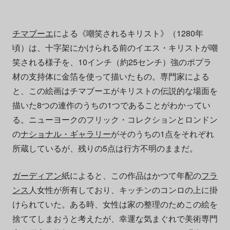
チマブーエ
による《嘲笑されるキリスト》（1280年
頃）は、十字架にかけられる前のイエス・キリストが嘲
笑される様子を、10インチ（約25センチ）強のポプラ
材の支持体に金箔を使って描いたもの。専門家による
と、この絵画はチマブーエがキリストの伝説的な場面を
描いた8つの連作のうちの1つであることがわかってい
る。ニューヨークのフリック・コレクションとロンドン
の
ナショナル・ギャラリー
がそのうちの1点をそれぞれ
所蔵しているが、残りの5点は行方不明のままだ。
ガーディアン
紙によると、この作品はかつて年配の
フラ
ンス
人女性が所有しており、キッチンのコンロの上に掛
けられていた。ある時、女性は家の整理のためこの絵を
捨ててしまおうと考えたが、幸運な気まぐれで美術専門