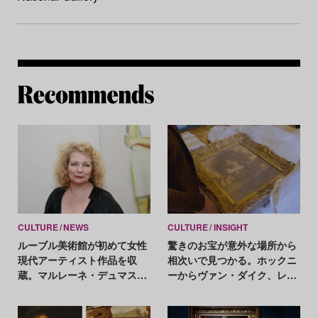
Re
CULTURE
NEWS
CULTURE
INSIGHT
ルーブル美術館が初めて女性
驚きのお宝が意外な場所から
現代アーティスト作品を収
相次いで見つかる。ホックニ
蔵。マルレーネ・デュマスの
ーからヴァン・ダイク、レン
新作シリーズ
ブラントまで 【2023年のア
ートニュース】