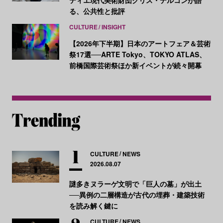
ティエ現代美術財団クリス・デルコンが語
る、公共性と批評
CULTURE
INSIGHT
【2026年下半期】日本のアートフェア＆芸術
祭17選──ARTE Tokyo、TOKYO ATLAS、
前橋国際芸術祭ほか新イベントが続々開幕
CULTURE
NEWS
2026.08.07
謎多きヌラーゲ文明で「巨人の墓」が出土
──異例の二層構造が古代の埋葬・建築技術
を読み解く鍵に
CULTURE
NEWS