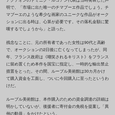
明で、「市場に出た唯一のチマブーエ作品でしょう。チ
マブーエのような希少な画家のユニークな作品がオーク
ションに出る時は、心算が必要です。その落札金額に驚
嘆するでしょうから」と語った。
残念なことに、元の所有者であった女性は90代と高齢
で、オークションの2日後に亡くなってしまったが、同
年、フランス政府は《嘲笑されるキリスト》をフランス
に留め置くため本作を国宝に指定し、一時的な輸出禁止
措置をとった。その間、ルーブル美術館は30カ月かけ
て購入資金を工面し、ついに今回購入に至ったというわ
けだ。
ルーブル美術館は、本作購入のための資金調達の詳細は
明かしていないが、後援者に寄付金の免税を提案し「異
例の動員」をかけたという。