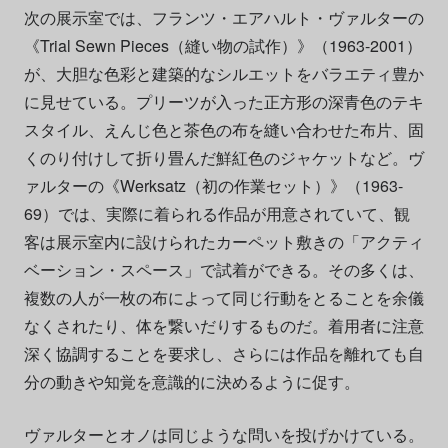
次の展示室では、フランツ・エアハルト・ヴァルターの
《Trial Sewn Pieces（縫い物の試作）》（1963-2001）
が、大胆な色彩と建築的なシルエットをバラエティ豊か
に見せている。プリーツが入った正方形の深青色のテキ
スタイル、えんじ色と茶色の布を縫い合わせた布片、固
くのり付けして折り畳んだ鮮紅色のジャケットなど。ヴ
ァルターの《Werksatz（初の作業セット）》（1963-
69）では、実際に着られる作品が用意されていて、観
客は展示室内に設けられたカーペット敷きの「アクティ
ベーション・スペース」で試着ができる。その多くは、
複数の人が一枚の布によって同じ行動をとることを余儀
なくされたり、体を繋いだりするものだ。着用者に注意
深く協調することを要求し、さらには作品を離れても自
分の動きや知覚を意識的に決めるように促す。
ヴァルターとオノは同じような問いを投げかけている。