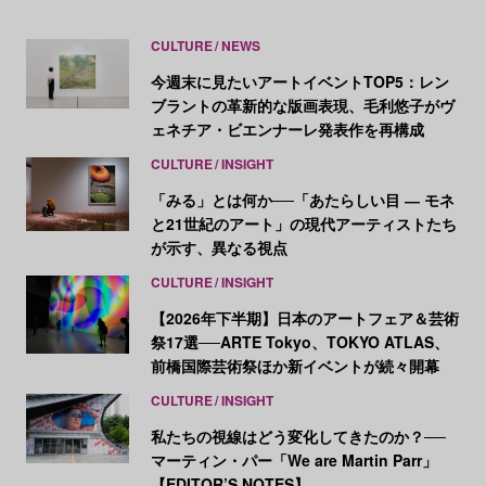
CULTURE
NEWS
今週末に見たいアートイベントTOP5：レン
ブラントの革新的な版画表現、毛利悠子がヴ
ェネチア・ビエンナーレ発表作を再構成
CULTURE
INSIGHT
「みる」とは何か──「あたらしい目 ― モネ
と21世紀のアート」の現代アーティストたち
が示す、異なる視点
CULTURE
INSIGHT
【2026年下半期】日本のアートフェア＆芸術
祭17選──ARTE Tokyo、TOKYO ATLAS、
前橋国際芸術祭ほか新イベントが続々開幕
CULTURE
INSIGHT
私たちの視線はどう変化してきたのか？──
マーティン・パー「We are Martin Parr」
【EDITOR’S NOTES】