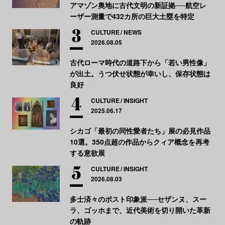
アマゾン奥地に古代文明の新証拠──航空レ
ーザー測量で432カ所の巨大土塁を特定
CULTURE
NEWS
2026.08.05
古代ローマ時代の道路下から「若い男性像」
が出土。うつ伏せ状態が幸いし、保存状態は
良好
CULTURE
INSIGHT
2025.06.17
シカゴ「最初の同性愛者たち」展の必見作品
10選。350点超の作品からクィア概念を再考
する意欲展
CULTURE
INSIGHT
2026.08.03
多士済々のポスト印象派──セザンヌ、スー
ラ、ゴッホまで、近代美術を切り開いた革新
の軌跡