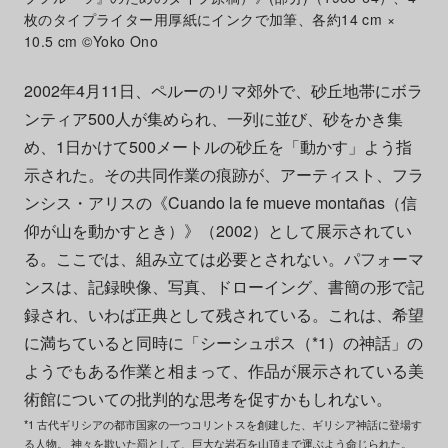
枚のタイプライター用厚紙にインクで加筆、各約14 cm ×
10.5 cm ©Yoko Ono
2002年4月11日、ペルーのリマ郊外で、砂丘地帯にボラ
ンティア500人が集められ、一列に並び、砂をかき集
め、1日かけて500メートルの砂丘を「動かす」よう指
示された。その共同作業の痕跡が、アーティスト、フラ
ンシス・アリスの《Cuando la fe mueve montañas（信
仰が山を動かすとき）》（2002）として展示されてい
る。ここでは、組み立ては必要とされない。パフォーマ
ンスは、記録映像、写真、ドローイング、書簡の形で記
録され、いわば正典として残されている。これは、希望
に満ちていると同時に「シーシュポス（*1）の神話」の
ようでもある作業と相まって、作品が展示されている美
術館についての批判的な思考を促すかもしれない。
*1 古代ギリシアの都市国家の一つコリントスを創建した、ギリシア神話に登場す
る人物。 神々を欺いた罰として、巨大な岩石を山頂まで運ぶよう命じられた。