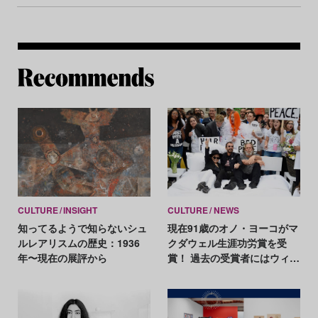
Re
CULTURE
INSIGHT
CULTURE
NEWS
知ってるようで知らないシュ
現在91歳のオノ・ヨーコがマ
ルレアリスムの歴史：1936
クダウェル生涯功労賞を受
年〜現在の展評から
賞！ 過去の受賞者にはウィレ
ム・デ・クーニングやデヴィ
ッド・リンチも