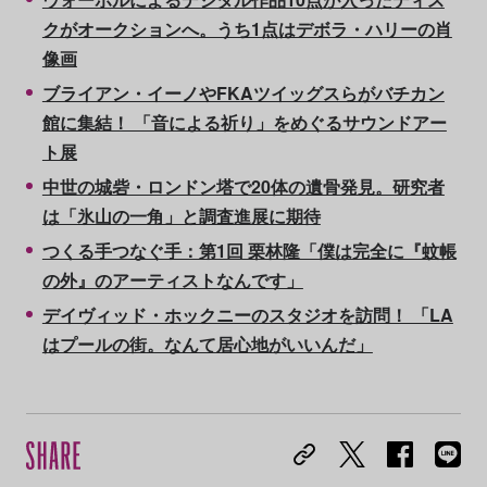
クがオークションへ。うち1点はデボラ・ハリーの肖
像画
ブライアン・イーノやFKAツイッグスらがバチカン
館に集結！ 「音による祈り」をめぐるサウンドアー
ト展
中世の城砦・ロンドン塔で20体の遺骨発見。研究者
は「氷山の一角」と調査進展に期待
つくる手つなぐ手：第1回 栗林隆「僕は完全に『蚊帳
の外』のアーティストなんです」
デイヴィッド・ホックニーのスタジオを訪問！ 「LA
はプールの街。なんて居心地がいいんだ」