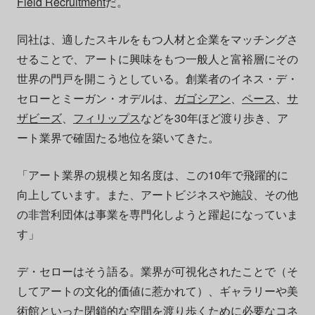
Field Recruitment
だ。
同社は、適したスキルをもつ人材と企業をマッチングさ
せることで、アートに興味をもつ一般人と富裕層にその
世界の門戸を開こうとしている。創業者のイネス・デ・
セローとミーガン・オデルは、
ガゴシアン
、
ペース
、
サ
ザビーズ
、
フィリップス
などを30年ほど渡り歩き、ア
ート業界で確固たる地位を築いてきた。
「アート業界の規模と知名度は、この10年で飛躍的に
向上しています。また、アートビジネスや施設、その他
の非営利団体は事業を専門化しようと躍起になっていま
す」
デ・セローはそう語る。業界が可視化されたことで（そ
してアートの文化的価値に惹かれて）、ギャラリーや美
術館といった閉鎖的な空間を渡り歩くために必要なコネ