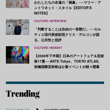
わたしたちの永遠の「偶像」──マリー・ア
ントワネット・スタイル【EDITOR’S
NOTES】
CULTURE
INTERVIEW
「判断することは自由の一形態だ」──カル
ティエ現代美術財団クリス・デルコンが語
る、公共性と批評
CULTURE
INSIGHT
【2026年下半期】日本のアートフェア＆芸術
祭17選──ARTE Tokyo、TOKYO ATLAS、
前橋国際芸術祭ほか新イベントが続々開幕