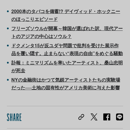
2000本のタバコを備蓄!? デイヴィッド・ホックニー
のほっこりエピソード
フリーズソウルが開幕～韓国が選ばれた訳、現代アー
トのアジアの中心はソウル？
ドクメンタ15が反ユダヤ問題で批判を受けた展示作
品を覆い隠す。止まらない“表現の自由”をめぐる騒動
訃報：ミニマリズムを率いたアーティスト、桑山忠明
が死去
NYの金融街はかつて気鋭アーティストたちの実験場
だった──土地の固有性がアメリカ美術に与えた影響