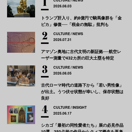
CULTURE
NEWS
2026.08.03
トランプ肝入り、約8億円で騎馬像群を「金
ピカ」修復──「税金の無駄」批判も
CULTURE
NEWS
2026.07.31
アマゾン奥地に古代文明の新証拠──航空レ
ーザー測量で432カ所の巨大土塁を特定
CULTURE
NEWS
2026.08.05
古代ローマ時代の道路下から「若い男性像」
が出土。うつ伏せ状態が幸いし、保存状態は
良好
CULTURE
INSIGHT
2025.06.17
シカゴ「最初の同性愛者たち」展の必見作品
10選。350点超の作品からクィア概念を再考