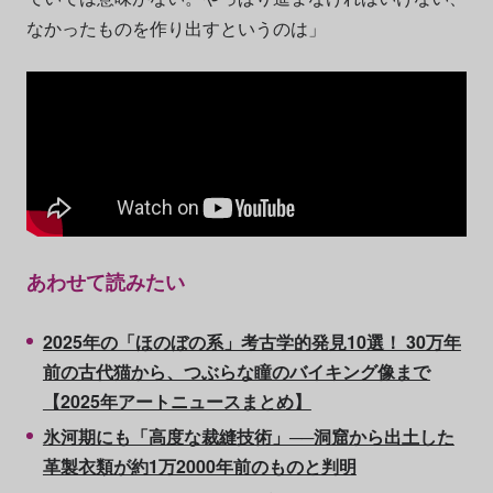
なかったものを作り出すというのは」
あわせて読みたい
2025年の「ほのぼの系」考古学的発見10選！ 30万年
前の古代猫から、つぶらな瞳のバイキング像まで
【2025年アートニュースまとめ】
氷河期にも「高度な裁縫技術」──洞窟から出土した
革製衣類が約1万2000年前のものと判明