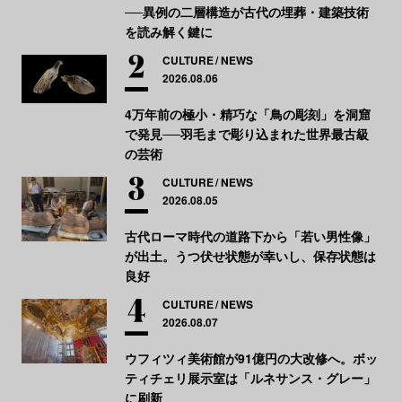
──異例の二層構造が古代の埋葬・建築技術
を読み解く鍵に
CULTURE
NEWS
2026.08.06
4万年前の極小・精巧な「鳥の彫刻」を洞窟
で発見──羽毛まで彫り込まれた世界最古級
の芸術
CULTURE
NEWS
2026.08.05
古代ローマ時代の道路下から「若い男性像」
が出土。うつ伏せ状態が幸いし、保存状態は
良好
CULTURE
NEWS
2026.08.07
ウフィツィ美術館が91億円の大改修へ。ボッ
ティチェリ展示室は「ルネサンス・グレー」
に刷新