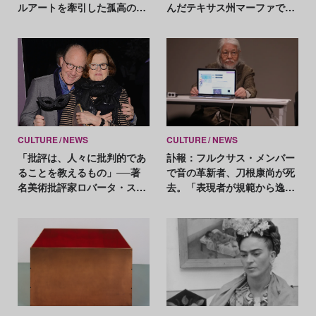
ルアートを牽引した孤高のパ
んだテキサス州マーファでの
イオニア
創作活動を評価
CULTURE
NEWS
CULTURE
NEWS
「批評は、人々に批判的であ
訃報：フルクサス・メンバー
ることを教えるもの」──著
で音の革新者、刀根康尚が死
名美術批評家ロバータ・スミ
去。「表現者が規範から逸脱
スが引退を発表
するのは自然なこと」