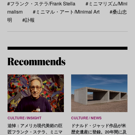
#フランク・ステラ/Frank Stella
#ミニマリズム/Mini
malism
#ミニマル・アート/Minimal Art
#桑山忠
明
#訃報
Re
CULTURE
INSIGHT
CULTURE
NEWS
追悼：アメリカ現代美術の巨
ドナルド・ジャッド作品が米
匠フランク・ステラ、ミニマ
歴史遺産に登録。20年間に及