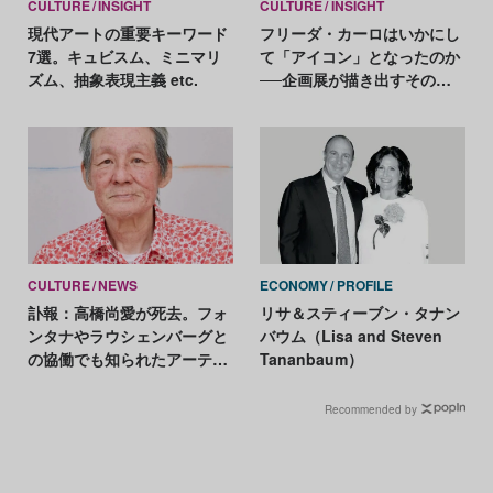
CULTURE
INSIGHT
CULTURE
INSIGHT
現代アートの重要キーワード
フリーダ・カーロはいかにし
7選。キュビスム、ミニマリ
て「アイコン」となったのか
ズム、抽象表現主義 etc.
──企画展が描き出すその軌
跡
CULTURE
NEWS
ECONOMY
PROFILE
訃報：高橋尚愛が死去。フォ
リサ＆スティーブン・タナン
ンタナやラウシェンバーグと
バウム（Lisa and Steven
の協働でも知られたアーティ
Tananbaum）
スト
Recommended by