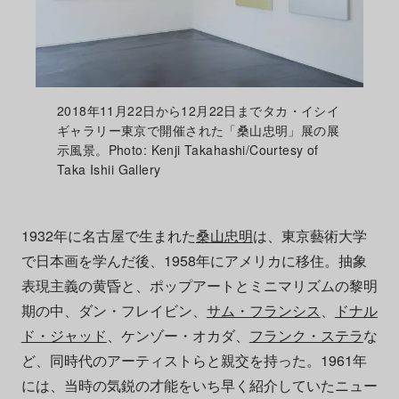
2018年11月22日から12月22日までタカ・イシイ
ギャラリー東京で開催された「桑山忠明」展の展
示風景。Photo: Kenji Takahashi/Courtesy of
Taka Ishii Gallery
1932年に名古屋で生まれた
桑山忠明
は、東京藝術大学
で日本画を学んだ後、1958年にアメリカに移住。抽象
表現主義の黄昏と、ポップアートとミニマリズムの黎明
期の中、ダン・フレイビン、
サム・フランシス
、
ドナル
ド・ジャッド
、ケンゾー・オカダ、
フランク・ステラ
な
ど、同時代のアーティストらと親交を持った。1961年
には、当時の気鋭の才能をいち早く紹介していたニュー