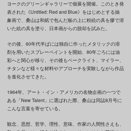
ヨークのグリーンギャラリーで個展を開催。このとき発
表された《Untitled: Red and Blue》をはじめとする抽
象画で、桑山は和紙で包んだ板の上に粉絵の具を膠で溶
いた絵の具を塗り、日本画からの脱却を試みた。
その後、60年代半ばには独自に作ったメタリックの溶
剤を用いたスプレーペイントを開始、80年ごろには油
彩へと関心が移り、その後もベークライト、マイラー、
チタンなど様々な材料やアプローチを実験しながら作品
を進化させてきた。
1964年、アート・イン・アメリカの名物企画の一つで
ある「New Talent」に選ばれた際、桑山は同誌8月号に
こんな言葉を寄せている。
観念、思想、哲学、理性、意味、作家の人間性さえも、