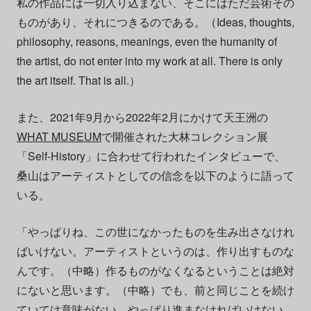
私の作品には一切入り込まない、そこにはただ芸術その
ものがあり、それにつきるのである。（Ideas, thoughts,
philosophy, reasons, meanings, even the humanity of
the artist, do not enter into my work at all. There is only
the art itself. That is all.）
また、2021年9月から2022年2月にかけて天王洲の
WHAT MUSEUM
で開催された大林コレクション展
「Self-History」に合わせて行われたインタビューで、
桑山はアーティストとしての信念を以下のように語って
いる。
「やっぱりね、この世になかったものを生み出さなけれ
ばいけない。アーティストというのは、作り出すものな
んです。（中略）作るものがなくなるということは絶対
にないと思います。（中略）でも、前と同じことを続け
ていては意味がない。やっぱり進まなければいけない、