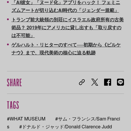
「AI彼女」「ヌード化」アプリをハック！ フェミニ
ズムアートが切り込むAI時代の「ジェンダー規範」
トランプ前大統領の別荘にイスラエル政府所有の古美
術品？ 2019年にアメリカに貸し出すも「取り戻すの
は不可能」
ゲルハルト・リヒターのすべて──初期から《ビルケ
ナウ》まで、現代美術の核心に迫る軌跡
#WHAT MUSEUM
#サム・フランシス/Sam Franci
s
#ドナルド・ジャッド/Donald Clarence Judd