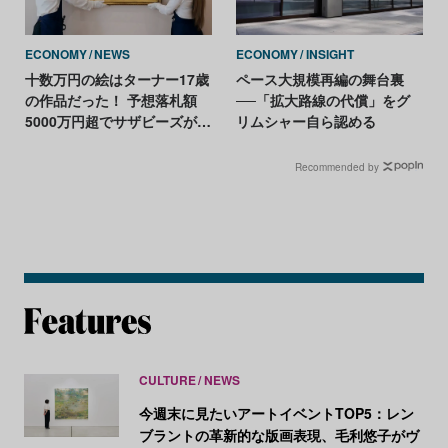
ECONOMY
NEWS
ECONOMY
INSIGHT
十数万円の絵はターナー17歳
ペース大規模再編の舞台裏
の作品だった！ 予想落札額
──「拡大路線の代償」をグ
5000万円超でサザビーズがオ
リムシャー自ら認める
ークションへ
Recommended by
CULTURE
NEWS
今週末に見たいアートイベントTOP5：レン
ブラントの革新的な版画表現、毛利悠子がヴ