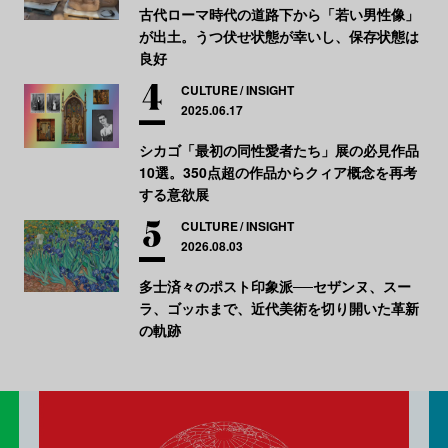
古代ローマ時代の道路下から「若い男性像」
が出土。うつ伏せ状態が幸いし、保存状態は
良好
CULTURE
INSIGHT
2025.06.17
シカゴ「最初の同性愛者たち」展の必見作品
10選。350点超の作品からクィア概念を再考
する意欲展
CULTURE
INSIGHT
2026.08.03
多士済々のポスト印象派──セザンヌ、スー
ラ、ゴッホまで、近代美術を切り開いた革新
の軌跡