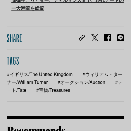
間彌生、リヒター、ティルマンスまで、現代アートの
一大潮流を総覧
#イギリス/The United Kingdom
#ウィリアム・ター
ナー/William Turner
#オークション/Auction
#テ
ート/Tate
#宝物/Treasures
Re