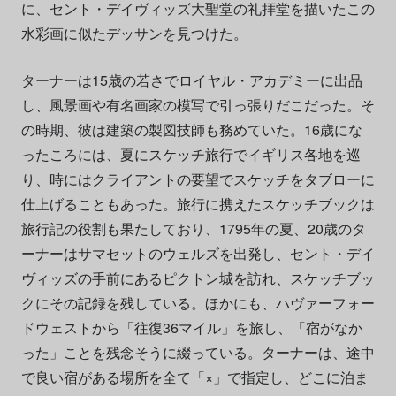
に、セント・デイヴィッズ大聖堂の礼拝堂を描いたこの
水彩画に似たデッサンを見つけた。
ターナーは15歳の若さでロイヤル・アカデミーに出品
し、風景画や有名画家の模写で引っ張りだこだった。そ
の時期、彼は建築の製図技師も務めていた。16歳にな
ったころには、夏にスケッチ旅行でイギリス各地を巡
り、時にはクライアントの要望でスケッチをタブローに
仕上げることもあった。旅行に携えたスケッチブックは
旅行記の役割も果たしており、1795年の夏、20歳のタ
ーナーはサマセットのウェルズを出発し、セント・デイ
ヴィッズの手前にあるピクトン城を訪れ、スケッチブッ
クにその記録を残している。ほかにも、ハヴァーフォー
ドウェストから「往復36マイル」を旅し、「宿がなか
った」ことを残念そうに綴っている。ターナーは、途中
で良い宿がある場所を全て「×」で指定し、どこに泊ま