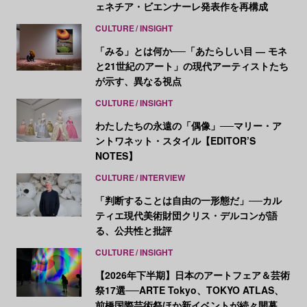
ェネチア・ビエンナーレ発表作を再構成
CULTURE
INSIGHT
「みる」とは何か──「あたらしい目 ― モネ
と21世紀のアート」の現代アーティストたち
が示す、異なる視点
CULTURE
INSIGHT
わたしたちの永遠の「偶像」──マリー・ア
ントワネット・スタイル【EDITOR’S
NOTES】
CULTURE
INTERVIEW
「判断することは自由の一形態だ」──カル
ティエ現代美術財団クリス・デルコンが語
る、公共性と批評
CULTURE
INSIGHT
【2026年下半期】日本のアートフェア＆芸術
祭17選──ARTE Tokyo、TOKYO ATLAS、
前橋国際芸術祭ほか新イベントが続々開幕