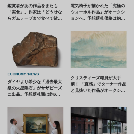
鑑賞者があの作品をまたも
電気椅子が描かれた「究極の
「実食」。作家は「どうせな
ウォーホル作品」がオークシ
らガムテープまで食べて欲し
ョンへ。予想落札価格は約43
かった」とコメント
億円
ECONOMY
NEWS
クリスティーズ職員が大手
ダイヤより希少な「過去最大
柄！ 「直感」でターナー作品
級の火星隕石」がサザビーズ
と見抜いた作品がオークショ
に出品。予想落札額は約6億
ンへ
円