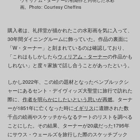
ウィリアム・ターナーの初期作と判明した水彩
画。Photo: Courtesy Cheffins
購入者は、礼拝堂が描かれたこの水彩画を気に入って、
30年間ダイニングルームに飾っていた。作品の裏面に
「W・ターナー」と刻まれているのは確認しており、
「これはもしかしたら
ウィリアム・ターナー
の作品かも
しれない」と度々家族で話し合うことがあったという。
しかし2022年、この絵の題材となったペンブルックシ
ャーにあるセント・デイヴィッズ大聖堂に旅行で訪れた
際に、
作者を明らかにしたいという思いが再燃
。ターナ
ーが1851年に亡くなった時に
イギリス
に遺贈された数
千点の絵画やスケッチからなるテートのリストを調べる
ことにした。その結果、ターナーが20歳だった1795年
にサウス・ウェールズを旅行した際のスケッチブック