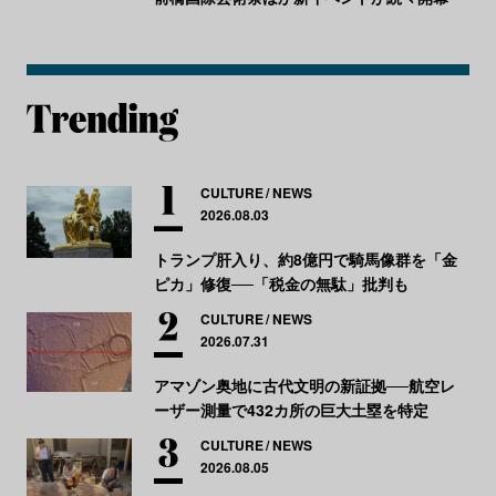
CULTURE
NEWS
2026.08.03
トランプ肝入り、約8億円で騎馬像群を「金
ピカ」修復──「税金の無駄」批判も
CULTURE
NEWS
2026.07.31
アマゾン奥地に古代文明の新証拠──航空レ
ーザー測量で432カ所の巨大土塁を特定
CULTURE
NEWS
2026.08.05