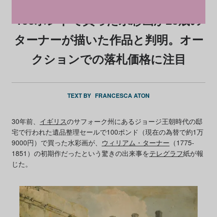
100ポンドで買った水彩画が20歳の
ターナーが描いた作品と判明。オー
クションでの落札価格に注目
TEXT BY
FRANCESCA ATON
30年前、
イギリス
のサフォーク州にあるジョージ王朝時代の邸
宅で行われた遺品整理セールで100ポンド（現在の為替で約1万
9000円）で買った水彩画が、
ウィリアム・ターナー
（1775-
1851）の初期作だったという驚きの出来事を
テレグラフ
紙が報
じた。